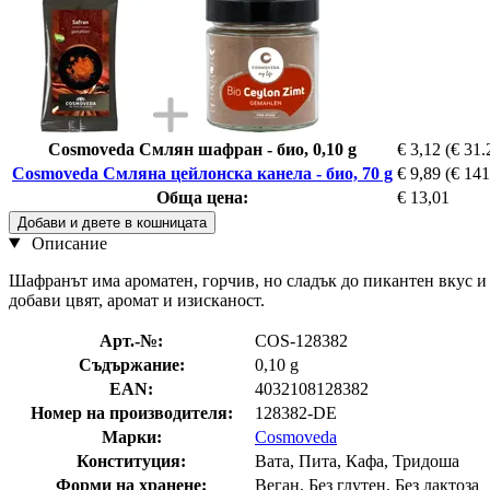
Cosmoveda Смлян шафран - био, 0,10 g
€ 3,12
(€ 31.
Cosmoveda Смляна цейлонска канела - био, 70 g
€ 9,89
(€ 141
Обща цена:
€ 13,01
Добави и двете в кошницата
Описание
Шафранът има ароматен, горчив, но сладък до пикантен вкус и и
добави цвят, аромат и изисканост.
Арт.-№:
COS-128382
Съдържание:
0,10 g
EAN:
4032108128382
Номер на производителя:
128382-DE
Марки:
Cosmoveda
Конституция:
Вата, Пита, Кафа, Тридоша
Форми на хранене:
Веган, Без глутен, Без лактоза