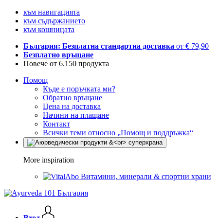
към навигацията
към съдържанието
към кошницата
България: Безплатна стандартна доставка
от € 79,90
Безплатно връщане
Повече от 6.150 продукта
Помощ
Къде е поръчката ми?
Обратно връщане
Цена на доставка
Начини на плащане
Контакт
Всички теми относно „Помощ и поддръжка“
More inspiration
Витамини, минерали & спортни храни
Вход