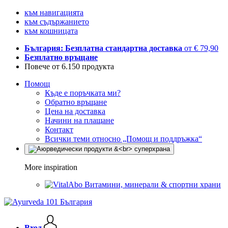
към навигацията
към съдържанието
към кошницата
България: Безплатна стандартна доставка
от € 79,90
Безплатно връщане
Повече от 6.150 продукта
Помощ
Къде е поръчката ми?
Обратно връщане
Цена на доставка
Начини на плащане
Контакт
Всички теми относно „Помощ и поддръжка“
More inspiration
Витамини, минерали & спортни храни
Вход