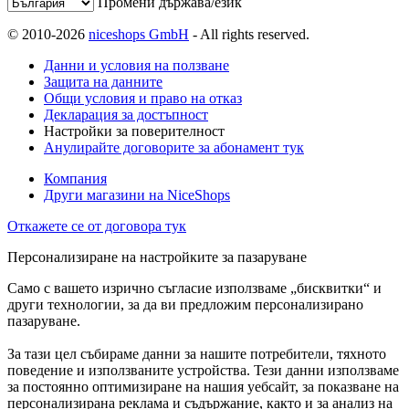
Промени държава/език
© 2010-2026
niceshops GmbH
- All rights reserved.
Данни и условия на ползване
Защита на данните
Общи условия и право на отказ
Декларация за достъпност
Настройки за поверителност
Анулирайте договорите за абонамент тук
Компания
Други магазини на NiceShops
Откажете се от договора тук
Персонализиране на настройките за пазаруване
Само с вашето изрично съгласие използваме „бисквитки“ и
други технологии, за да ви предложим персонализирано
пазаруване.
За тази цел събираме данни за нашите потребители, тяхното
поведение и използваните устройства. Тези данни използваме
за постоянно оптимизиране на нашия уебсайт, за показване на
персонализирана реклама и съдържание, както и за анализ на