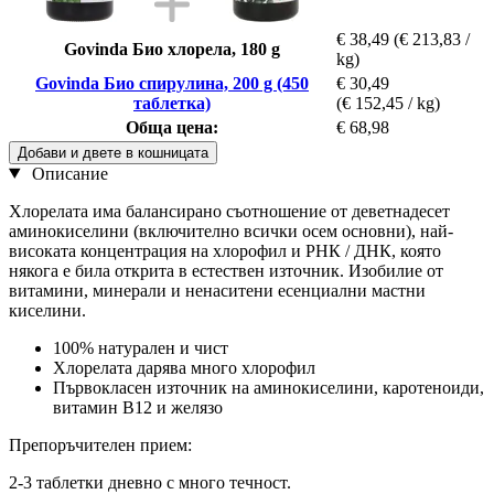
€ 38,49
(€ 213,83 /
Govinda Био хлорела, 180 g
kg)
Govinda Био спирулина, 200 g (450
€ 30,49
таблетка)
(€ 152,45 / kg)
Обща цена:
€ 68,98
Добави и двете в кошницата
Описание
Хлорелата има балансирано съотношение от деветнадесет
аминокиселини (включително всички осем основни), най-
високата концентрация на хлорофил и РНК / ДНК, която
някога е била открита в естествен източник. Изобилие от
витамини, минерали и ненаситени есенциални мастни
киселини.
100% натурален и чист
Хлорелата дарява много хлорофил
Първокласен източник на аминокиселини, каротеноиди,
витамин В12 и желязо
Препоръчителен прием:
2-3 таблетки дневно с много течност.