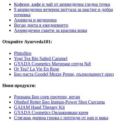
Кофеин, кафе и чай от аюрведична гледна точка
9 аюрведични вечерни ритуала за щастие и добра
почивка
Аюрведа и медицина
Веган диета в ежедневието
Аюрведични съвети за красива кожа
Открийте Ayurveda101:
Phitofilos
Yogi Tea Bio Salted Caramel
GYADA Cosmetics Матиращ серум №8
Or Tea? La Vie En Rose
Био паста Goodel Mezze Penne, пълнозърнест ориз
Нови продукти:
Purasana Био соев протеин, веган
Obsthof Retter Био Immun-Power Shot Curcuma
GAIAM Hand Therapy Kit
GYADA Cosmetics Овлажняващ крем
Стягаща дневна грижа с пептиди от нар и мака