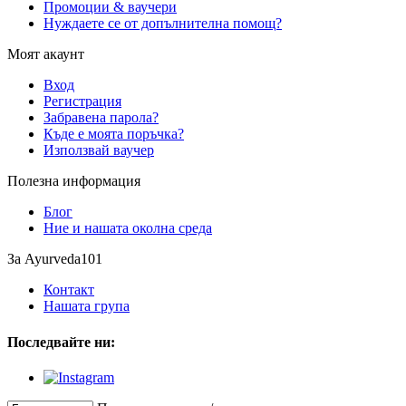
Промоции & ваучери
Нуждаете се от допълнителна помощ?
Моят акаунт
Вход
Регистрация
Забравена парола?
Къде е моята поръчка?
Използвай ваучер
Полезна информация
Блог
Ние и нашата околна среда
За Ayurveda101
Контакт
Нашата група
Последвайте ни: