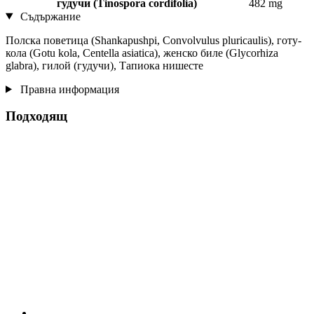
гудучи (Tinospora cordifolia)
482 mg
Съдържание
Полска поветица (Shankapushpi, Convolvulus pluricaulis), готу-
кола (Gotu kola, Centella asiatica), женско биле (Glycorhiza
glabra), гилой (гудучи), Тапиока нишесте
Правна информация
Подходящ