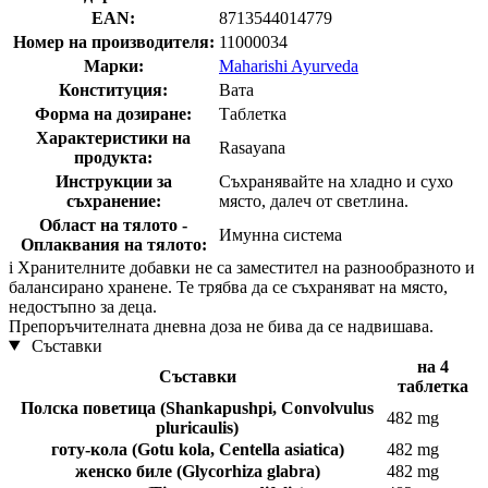
EAN:
8713544014779
Номер на производителя:
11000034
Марки:
Maharishi Ayurveda
Конституция:
Вата
Форма на дозиране:
Таблетка
Характеристики на
Rasayana
продукта:
Инструкции за
Съхранявайте на хладно и сухо
съхранение:
място, далеч от светлина.
Област на тялото -
Имунна система
Оплаквания на тялото:
i
Хранителните добавки не са заместител на разнообразното и
балансирано хранене. Те трябва да се съхраняват на място,
недостъпно за деца.
Препоръчителната дневна доза не бива да се надвишава.
Съставки
на 4
Съставки
таблетка
Полска поветица (Shankapushpi, Convolvulus
482 mg
pluricaulis)
готу-кола (Gotu kola, Centella asiatica)
482 mg
женско биле (Glycorhiza glabra)
482 mg