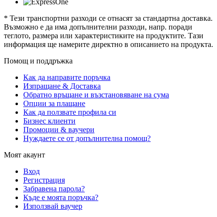
* Тези транспортни разходи се отнасят за стандартна доставка.
Възможно е да има допълнителни разходи, напр. поради
теглото, размера или характеристиките на продуктите. Тази
информация ще намерите директно в описанието на продукта.
Помощ и поддръжка
Как да направите поръчка
Изпращане & Доставка
Обратно връщане и възстановяване на сума
Опции за плащане
Как да ползвате профила си
Бизнес клиенти
Промоции & ваучери
Нуждаете се от допълнителна помощ?
Моят акаунт
Вход
Регистрация
Забравена парола?
Къде е моята поръчка?
Използвай ваучер