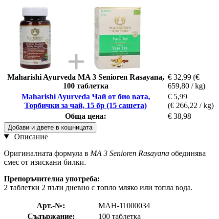
Maharishi Ayurveda MA 3 Senioren Rasayana,
€ 32,99
(€
100 таблетка
659,80 / kg)
Maharishi Ayurveda Чай от био вата,
€ 5,99
Торбички за чай, 15 бр (15 сашета)
(€ 266,22 / kg)
Обща цена:
€ 38,98
Добави и двете в кошницата
Описание
Оригиналната формула в
MA 3 Senioren Rasayana
обединява
смес от изискани билки.
Препоръчителна употреба:
2 таблетки 2 пъти дневно с топло мляко или топла вода.
Арт.-№:
MAH-11000034
Съдържание:
100 таблетка