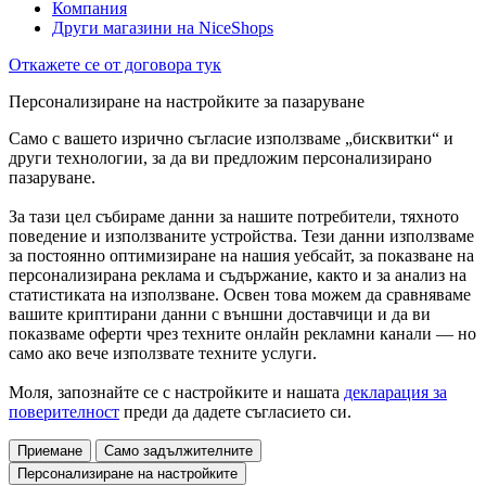
Компания
Други магазини на NiceShops
Откажете се от договора тук
Персонализиране на настройките за пазаруване
Само с вашето изрично съгласие използваме „бисквитки“ и
други технологии, за да ви предложим персонализирано
пазаруване.
За тази цел събираме данни за нашите потребители, тяхното
поведение и използваните устройства. Тези данни използваме
за постоянно оптимизиране на нашия уебсайт, за показване на
персонализирана реклама и съдържание, както и за анализ на
статистиката на използване. Освен това можем да сравняваме
вашите криптирани данни с външни доставчици и да ви
показваме оферти чрез техните онлайн рекламни канали — но
само ако вече използвате техните услуги.
Моля, запознайте се с настройките и нашата
декларация за
поверителност
преди да дадете съгласието си.
Приемане
Само задължителните
Персонализиране на настройките