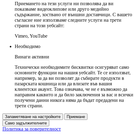
Приемането на тези услуги ни позволява да ви
показваме видеоклипове или друго медийно
съдържание, хоствано от външни доставчици. С вашето
съгласие ние използваме следните услуги на трети
страни на този уебсайт:
Vimeo, YouTube
Необходимо
Винаги активни
Технически необходимите бисквитки осигуряват само
основните функции на нашия уебсайт. Те се използват,
например, за да ви позволят да събирате продукти в
пазарската кошница или да влизате във вашия
клиентски акаунт. Това означава, че не е възможно да
направим каквито и да било заключения за вас и всички
получени данни никога няма да бъдат предадени на
трети страни.
Запаметяване на настройките
Приемане
Само задължителните
Политика за поверителност