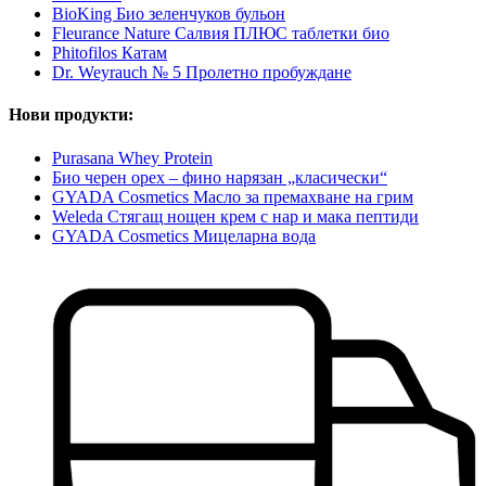
BioKing Био зеленчуков бульон
Fleurance Nature Салвия ПЛЮС таблетки био
Phitofilos Катам
Dr. Weyrauch № 5 Пролетно пробуждане
Нови продукти:
Purasana Whey Protein
Био черен орех – фино нарязан „класически“
GYADA Cosmetics Масло за премахване на грим
Weleda Стягащ нощен крем с нар и мака пептиди
GYADA Cosmetics Мицеларна вода