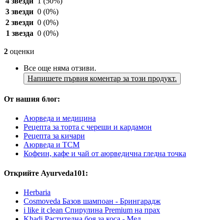
4 звезди
1
(50%)
3 звезди
0
(0%)
2 звезди
0
(0%)
1 звезда
0
(0%)
2
оценки
Все още няма отзиви.
Напишете първия коментар за този продукт.
От нашия блог:
Аюрведа и медицина
Рецепта за торта с череши и кардамон
Рецепта за кичари
Аюрведа и TCM
Кофеин, кафе и чай от аюрведична гледна точка
Открийте Ayurveda101:
Herbaria
Cosmoveda Базов шампоан - Брингарадж
i like it clean Спирулина Premium на прах
Khadi Растителна боя за коса - Мед