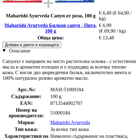
€ 6,49
(€ 64,90 /
Maharishi Ayurveda Сапун от роза, 100 g
kg)
Maharishi Ayurveda Билков сапун - Пита,
€ 6,99
100 g
(€ 69,90 / kg)
Обща цена:
€ 13,48
Добави и двете в кошницата
Описание
Сапунът е направен на чисто растителна основа - с естествени
масла и ароматни есенции и е подходящ за всички типове
кожа. С висок дял аюрведични билки, включително мента и
100% натурално розово ароматно масло.
Арт.-№:
MAH-51000184
Съдържание:
100 g
EAN:
8713544002707
Номер на
51000184
производителя:
Марки:
Maharishi Ayurveda
Тип кожа:
За всеки тип кожа
Характеристики на
Намалено съдържание на пластмаса,