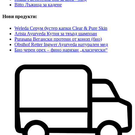
Bitto Лъжица за кадене
Нови продукти:
Weleda Серум бустер капки Clear & Pure Skin
Arista Ayurveda Кутия за твърд шампоан
Purasana Вегански протеин от коноп (био)
Obsthof Retter Ingwer Ayurveda натурален мед
Био черен орех – фино нарязан „класически“