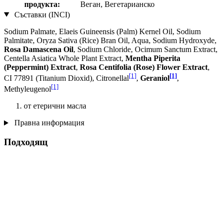
продукта:
Веган, Вегетарианско
Съставки (INCI)
Sodium Palmate, Elaeis Guineensis (Palm) Kernel Oil, Sodium
Palmitate, Oryza Sativa (Rice) Bran Oil, Aqua, Sodium Hydroxyde,
Rosa Damascena Oil
, Sodium Chloride, Ocimum Sanctum Extract,
Centella Asiatica Whole Plant Extract,
Mentha Piperita
(Peppermint) Extract
,
Rosa Centifolia (Rose) Flower Extract
,
[1]
[1]
CI 77891 (Titanium Dioxid), Citronellal
,
Geraniol
,
[1]
Methyleugenol
от етерични масла
Правна информация
Подходящ