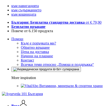
към навигацията
към съдържанието
към кошницата
България: Безплатна стандартна доставка
от € 79,90
Безплатно връщане
Повече от 6.150 продукта
Помощ
Къде е поръчката ми?
Обратно връщане
Цена на доставка
Начини на плащане
Контакт
Всички теми относно „Помощ и поддръжка“
More inspiration
Витамини, минерали & спортни храни
Вход