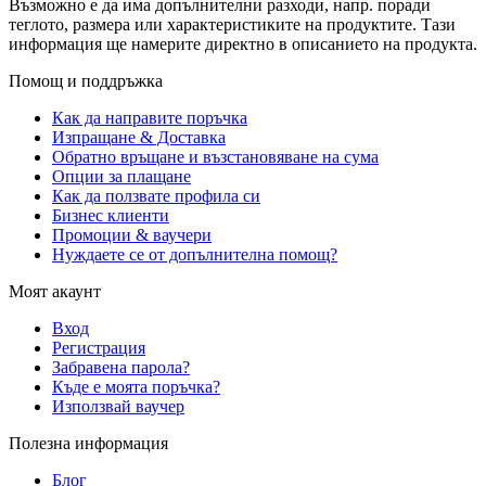
Възможно е да има допълнителни разходи, напр. поради
теглото, размера или характеристиките на продуктите. Тази
информация ще намерите директно в описанието на продукта.
Помощ и поддръжка
Как да направите поръчка
Изпращане & Доставка
Обратно връщане и възстановяване на сума
Опции за плащане
Как да ползвате профила си
Бизнес клиенти
Промоции & ваучери
Нуждаете се от допълнителна помощ?
Моят акаунт
Вход
Регистрация
Забравена парола?
Къде е моята поръчка?
Използвай ваучер
Полезна информация
Блог