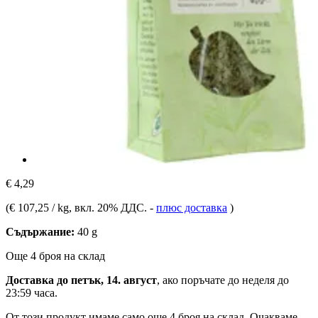
€ 4,29
(
€ 107,25 / kg
, вкл. 20% ДДС.
-
плюс доставка
)
Съдържание:
40 g
Още 4 броя на склад
Доставка до петък, 14. август
, ако поръчате до
неделя до
23:59 часа
.
От този продукт имаме само още 4 броя на склад. Очакваме