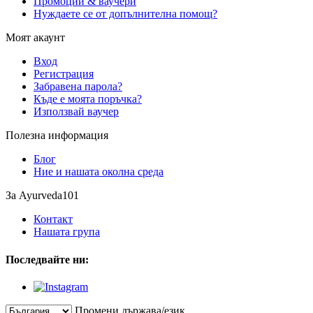
Промоции & ваучери
Нуждаете се от допълнителна помощ?
Моят акаунт
Вход
Регистрация
Забравена парола?
Къде е моята поръчка?
Използвай ваучер
Полезна информация
Блог
Ние и нашата околна среда
За Ayurveda101
Контакт
Нашата група
Последвайте ни:
Промени държава/език