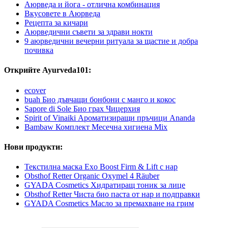
Аюрведа и йога - отлична комбинация
Вкусовете в Аюрведа
Рецепта за кичари
Аюрведични съвети за здрави нокти
9 аюрведични вечерни ритуала за щастие и добра
почивка
Открийте Ayurveda101:
ecover
buah Био дъвчащи бонбони с манго и кокос
Sapore di Sole Био грах Чицерхия
Spirit of Vinaiki Ароматизиращи пръчици Ananda
Bambaw Комплект Месечна хигиена Mix
Нови продукти:
Текстилна маска Exo Boost Firm & Lift с нар
Obsthof Retter Organic Oxymel 4 Räuber
GYADA Cosmetics Хидратиращ тоник за лице
Obsthof Retter Чиста био паста от нар и подправки
GYADA Cosmetics Масло за премахване на грим