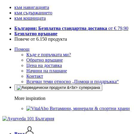
към навигацията
към съдържанието
към кошницата
България: Безплатна стандартна доставка
от € 79,90
Безплатно връщане
Повече от 6.150 продукта
Помощ
Къде е поръчката ми?
Обратно връщане
Цена на доставка
Начини на плащане
Контакт
Всички теми относно „Помощ и поддръжка“
More inspiration
Витамини, минерали & спортни храни
Вход