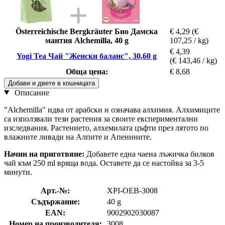
Österreichische Bergkräuter Био Дамска
€ 4,29
(€
мантия Alchemilla, 40 g
107,25 / kg)
€ 4,39
Yogi Tea Чай "Женски баланс", 30,60 g
(€ 143,46 / kg)
Обща цена:
€ 8,68
Добави и двете в кошницата
Описание
"Alchemilla" идва от арабски и означава алхимия. Алхимиците
са използвали тези растения за своите експериментални
изследвания. Растението, алхемилата цъфти през лятото по
влажните ливади на Алпите и Апенините.
Начин на приготвяне:
Добавете една чаена лъжичка билков
чай към 250 ml вряща вода. Оставете да се настойва за 3-5
минути.
Арт.-№:
XPI-OEB-3008
Съдържание:
40 g
EAN:
9002902030087
Номер на производителя:
3008