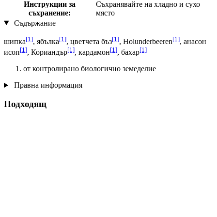
Инструкции за
Съхранявайте на хладно и сухо
съхранение:
място
Съдържание
[1]
[1]
[1]
[1]
шипка
, ябълка
, цветчета бъз
, Holunderbeeren
, анасон
[1]
[1]
[1]
[1]
исоп
, Кориандър
, кардамон
, бахар
от контролирано биологично земеделие
Правна информация
Подходящ