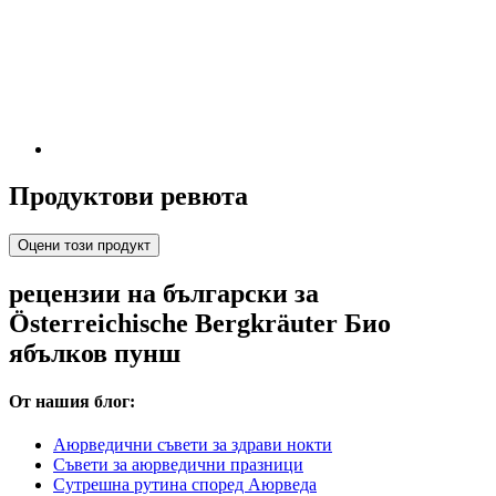
Продуктови ревюта
Оцени този продукт
рецензии на български за
Österreichische Bergkräuter Био
ябълков пунш
От нашия блог:
Аюрведични съвети за здрави нокти
Съвети за аюрведични празници
Сутрешна рутина според Аюрведа