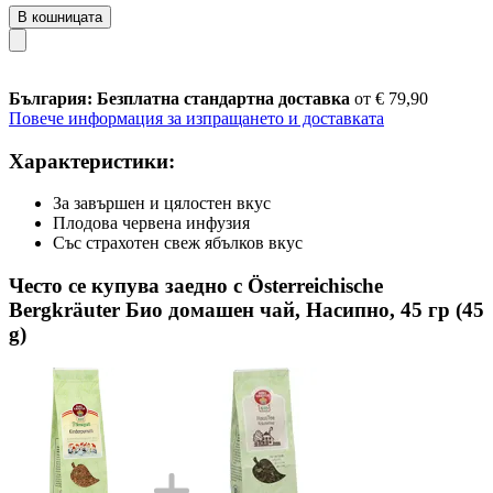
В кошницата
България: Безплатна стандартна доставка
от € 79,90
Повече информация за изпращането и доставката
Характеристики:
За завършен и цялостен вкус
Плодова червена инфузия
Със страхотен свеж ябълков вкус
Често се купува заедно с Österreichische
Bergkräuter Био домашен чай, Насипно, 45 гр (45
g)