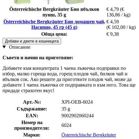
Österreichische Bergkräuter Био ябълков
€ 4,79
(€
пунш, 35 g
136,86 / kg)
Österreichische Bergkräuter Био домашен чай,
€ 4,59
Насипно, 45 гр (45 g)
(€ 102,00 / kg)
Обща цена:
€ 9,38
Добави и двете в кошницата
Описание
Съвети и начин на приготвяне:
Добавете към концентрата 1 чаена лъжичка подправки по
избор, малко гореща вода, горещ плодов чай, билков чай и
ябълков сок. Ако решите да приготвите плодов чай, може да
добавите 1 чаена лъжичка от подправката и към него. Това ще
придаде страхотен вкус!
Арт.-№:
XPI-OEB-6024
Съдържание:
35 g
EAN:
9002902060244
Номер на
6024
производителя:
Марки:
Österreichische Bergkräuter