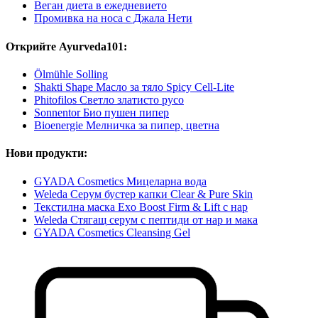
Веган диета в ежедневието
Промивка на носа с Джала Нети
Открийте Ayurveda101:
Ölmühle Solling
Shakti Shape Масло за тяло Spicy Cell-Lite
Phitofilos Светло златисто русо
Sonnentor Био пушен пипер
Bioenergie Мелничка за пипер, цветна
Нови продукти:
GYADA Cosmetics Мицеларна вода
Weleda Серум бустер капки Clear & Pure Skin
Текстилна маска Exo Boost Firm & Lift с нар
Weleda Стягащ серум с пептиди от нар и мака
GYADA Cosmetics Cleansing Gel