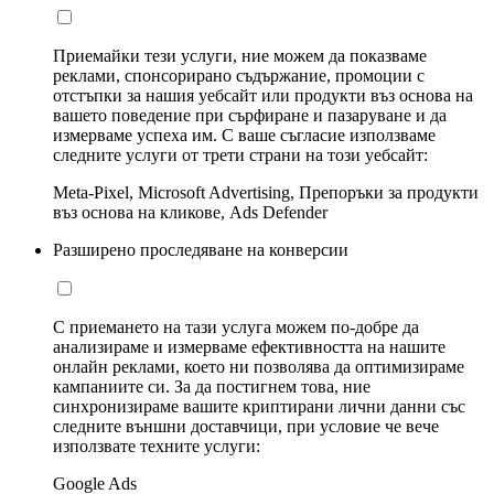
Приемайки тези услуги, ние можем да показваме
реклами, спонсорирано съдържание, промоции с
отстъпки за нашия уебсайт или продукти въз основа на
вашето поведение при сърфиране и пазаруване и да
измерваме успеха им. С ваше съгласие използваме
следните услуги от трети страни на този уебсайт:
Meta-Pixel, Microsoft Advertising, Препоръки за продукти
въз основа на кликове, Ads Defender
Разширено проследяване на конверсии
С приемането на тази услуга можем по-добре да
анализираме и измерваме ефективността на нашите
онлайн реклами, което ни позволява да оптимизираме
кампаниите си. За да постигнем това, ние
синхронизираме вашите криптирани лични данни със
следните външни доставчици, при условие че вече
използвате техните услуги:
Google Ads