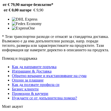
от € 79,90 нагоре
безплатно*
от € 0,00 нагоре
€ 9,90
* Тези транспортни разходи се отнасят за стандартна доставка.
Възможно е да има допълнителни разходи, напр. поради
теглото, размера или характеристиките на продуктите. Тази
информация ще намерите директно в описанието на продукта.
Помощ и поддръжка
Как да направите поръчка
Изпращане & Доставка
Обратно връщане и възстановяване на сума
Опции за плащане
Как да ползвате профила си
Бизнес клиенти
Промоции & ваучери
Нуждаете се от допълнителна помощ?
Моят акаунт