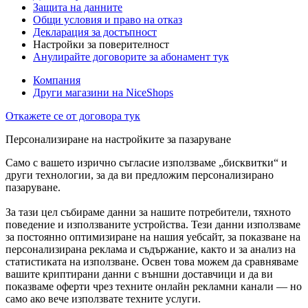
Защита на данните
Общи условия и право на отказ
Декларация за достъпност
Настройки за поверителност
Анулирайте договорите за абонамент тук
Компания
Други магазини на NiceShops
Откажете се от договора тук
Персонализиране на настройките за пазаруване
Само с вашето изрично съгласие използваме „бисквитки“ и
други технологии, за да ви предложим персонализирано
пазаруване.
За тази цел събираме данни за нашите потребители, тяхното
поведение и използваните устройства. Тези данни използваме
за постоянно оптимизиране на нашия уебсайт, за показване на
персонализирана реклама и съдържание, както и за анализ на
статистиката на използване. Освен това можем да сравняваме
вашите криптирани данни с външни доставчици и да ви
показваме оферти чрез техните онлайн рекламни канали — но
само ако вече използвате техните услуги.