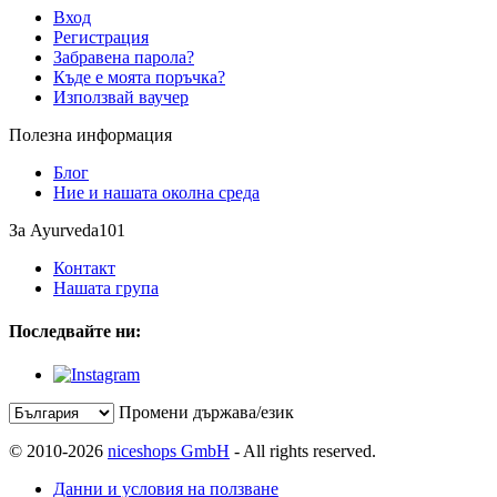
Вход
Регистрация
Забравена парола?
Къде е моята поръчка?
Използвай ваучер
Полезна информация
Блог
Ние и нашата околна среда
За Ayurveda101
Контакт
Нашата група
Последвайте ни:
Промени държава/език
© 2010-2026
niceshops GmbH
- All rights reserved.
Данни и условия на ползване