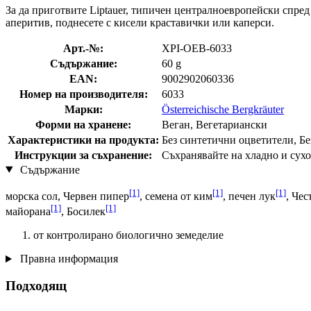
За да приготвите Liptauer, типичен централноевропейски спред
аперитив, поднесете с кисели краставички или каперси.
Арт.-№:
XPI-OEB-6033
Съдържание:
60 g
EAN:
9002902060336
Номер на производителя:
6033
Марки:
Österreichische Bergkräuter
Форми на хранене:
Веган, Вегетариански
Характеристики на продукта:
Без синтетични оцветители, Бе
Инструкции за съхранение:
Съхранявайте на хладно и сухо
Съдържание
[1]
[1]
[1]
морска сол, Червен пипер
, семена от ким
, печен лук
, Чес
[1]
[1]
майорана
, Босилек
от контролирано биологично земеделие
Правна информация
Подходящ