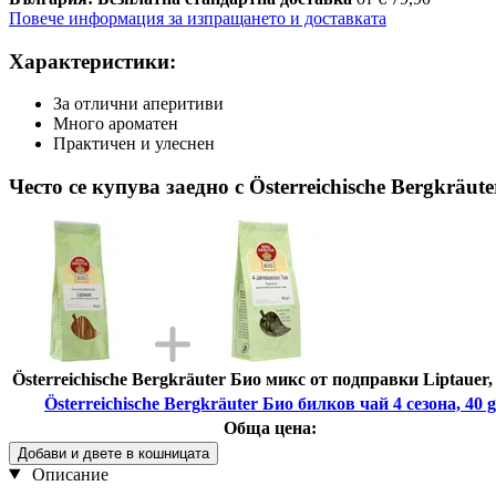
Повече информация за изпращането и доставката
Характеристики:
За отлични аперитиви
Много ароматен
Практичен и улеснен
Често се купува заедно с Österreichische Bergkräut
Österreichische Bergkräuter Био микс от подправки Liptauer, 
Österreichische Bergkräuter Био билков чай 4 сезона, 40 g
Обща цена:
Добави и двете в кошницата
Описание