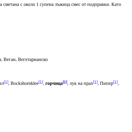
а сметана с около 1 супена лъжица смес от подправки. Като
и, Веган, Вегетарианско
[1]
[1]
[1]
[1]
[1]
ил
, Bockshornklee
,
горчица
, лук на прах
, Пипер
,