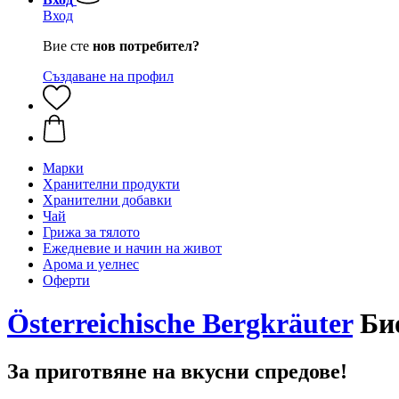
Вход
Вие сте
нов потребител?
Създаване на профил
Марки
Хранителни продукти
Хранителни добавки
Чай
Грижа за тялото
Ежедневие и начин на живот
Арома и уелнес
Оферти
Österreichische Bergkräuter
Био
За приготвяне на вкусни спредове!