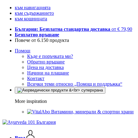
към навигацията
към съдържанието
към кошницата
България: Безплатна стандартна доставка
от € 79,90
Безплатно връщане
Повече от 6.150 продукта
Помощ
Къде е поръчката ми?
Обратно връщане
Цена на доставка
Начини на плащане
Контакт
Всички теми относно „Помощ и поддръжка“
More inspiration
Витамини, минерали & спортни храни
Вход