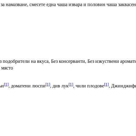
 за намазване, смесете една чаша извара и половин чаша заквасен
з подобрители на вкуса, Без консерванти, Без изкуствени аромат
 място
[1]
[1]
[1]
[1]
ън
, доматени люспи
, див лук
, чили плодове
, Джинджиф