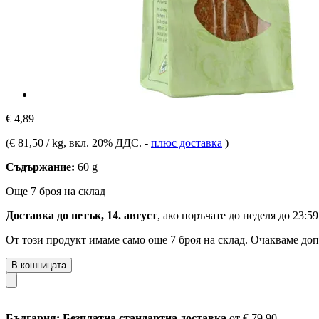
€ 4,89
(
€ 81,50 / kg
, вкл. 20% ДДС.
-
плюс доставка
)
Съдържание:
60 g
Още 7 броя на склад
Доставка до петък, 14. август
, ако поръчате до
неделя до 23:59
От този продукт имаме само още 7 броя на склад. Очакваме доп
В кошницата
България: Безплатна стандартна доставка
от € 79,90