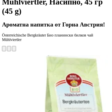
Mühlviertler, Насипно, 45 гр
(45 g)
Ароматна напитка от Горна Австрия!
Österreichische Bergkräuter Био планински билков чай
Mühlviertler