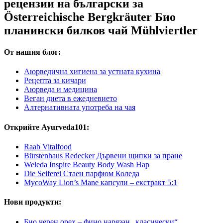
рецензии на български за
Österreichische Bergkräuter Био
планински билков чай Mühlviertler
От нашия блог:
Аюрведична хигиена за устната кухина
Рецепта за кичари
Аюрведа и медицина
Веган диета в ежедневието
Алтернативната употреба на чая
Открийте Ayurveda101:
Raab Vitalfood
Bürstenhaus Redecker Дървени щипки за пране
Weleda Inspire Beauty Body Wash Нар
Die Seiferei Стаен парфюм Коледа
MycoWay Lion’s Mane капсули – екстракт 5:1
Нови продукти:
Био черен орех – фино нарязан „класически“