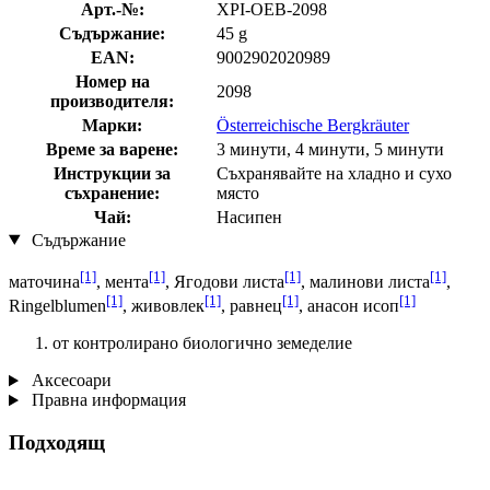
Арт.-№:
XPI-OEB-2098
Съдържание:
45 g
EAN:
9002902020989
Номер на
2098
производителя:
Марки:
Österreichische Bergkräuter
Време за варене:
3 минути, 4 минути, 5 минути
Инструкции за
Съхранявайте на хладно и сухо
съхранение:
място
Чай:
Насипен
Съдържание
[1]
[1]
[1]
[1]
маточина
, мента
, Ягодови листа
, малинови листа
,
[1]
[1]
[1]
[1]
Ringelblumen
, живовлек
, равнец
, анасон исоп
от контролирано биологично земеделие
Аксесоари
Правна информация
Подходящ