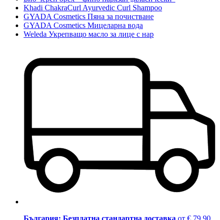
Khadi ChakraCurl Ayurvedic Curl Shampoo
GYADA Cosmetics Пяна за почистване
GYADA Cosmetics Мицеларна вода
Weleda Укрепващо масло за лице с нар
България: Безплатна стандартна доставка
от € 79,90