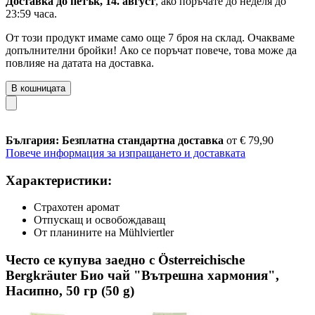
Доставка до петък, 14. август
, ако поръчате до
неделя до
23:59 часа
.
От този продукт имаме само още 7 броя на склад. Очакваме
допълнителни бройки! Ако се поръчат повече, това може да
повлияе на датата на доставка.
В кошницата
България: Безплатна стандартна доставка
от € 79,90
Повече информация за изпращането и доставката
Характеристики:
Страхотен аромат
Отпускащ и освобождаващ
От планините на Mühlviertler
Често се купува заедно с Österreichische
Bergkräuter Био чай "Вътрешна хармония",
Насипно, 50 гр (50 g)