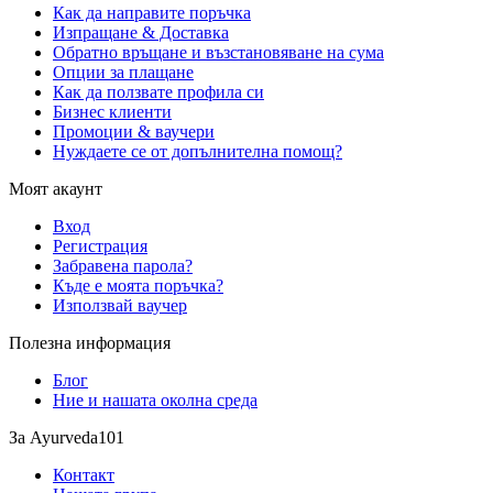
Как да направите поръчка
Изпращане & Доставка
Обратно връщане и възстановяване на сума
Опции за плащане
Как да ползвате профила си
Бизнес клиенти
Промоции & ваучери
Нуждаете се от допълнителна помощ?
Моят акаунт
Вход
Регистрация
Забравена парола?
Къде е моята поръчка?
Използвай ваучер
Полезна информация
Блог
Ние и нашата околна среда
За Ayurveda101
Контакт