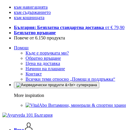
към навигацията
към съдържанието
към кошницата
България: Безплатна стандартна доставка
от € 79,90
Безплатно връщане
Повече от 6.150 продукта
Помощ
Къде е поръчката ми?
Обратно връщане
Цена на доставка
Начини на плащане
Контакт
Всички теми относно „Помощ и поддръжка“
More inspiration
Витамини, минерали & спортни храни
Вход