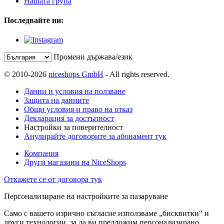
Нашата група
Последвайте ни:
Промени държава/език
© 2010-2026
niceshops GmbH
- All rights reserved.
Данни и условия на ползване
Защита на данните
Общи условия и право на отказ
Декларация за достъпност
Настройки за поверителност
Анулирайте договорите за абонамент тук
Компания
Други магазини на NiceShops
Откажете се от договора тук
Персонализиране на настройките за пазаруване
Само с вашето изрично съгласие използваме „бисквитки“ и
други технологии, за да ви предложим персонализирано