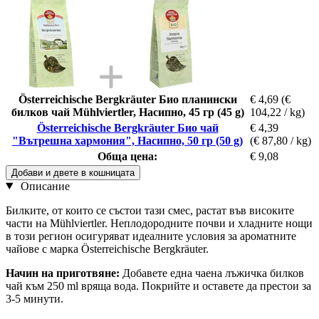
Österreichische Bergkräuter Био планински
€ 4,69
(€
билков чай Mühlviertler, Насипно, 45 гр (45 g)
104,22 / kg)
Österreichische Bergkräuter Био чай
€ 4,39
"Вътрешна хармония", Насипно, 50 гр (50 g)
(€ 87,80 / kg)
Обща цена:
€ 9,08
Добави и двете в кошницата
Описание
Билките, от които се състои тази смес, растат във високите
части на Mühlviertler. Неплодородните почви и хладните нощи
в този регион осигуряват идеалните условия за ароматните
чайове с марка Österreichische Bergkräuter.
Начин на приготвяне:
Добавете една чаена лъжичка билков
чай към 250 ml вряща вода. Покрийте и оставете да престои за
3-5 минути.