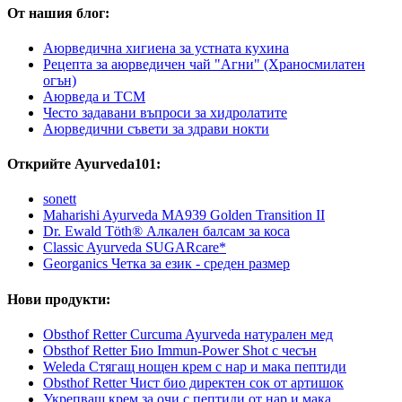
От нашия блог:
Аюрведична хигиена за устната кухина
Рецепта за аюрведичен чай "Агни" (Храносмилатен
огън)
Аюрведа и TCM
Често задавани въпроси за хидролатите
Аюрведични съвети за здрави нокти
Открийте Ayurveda101:
sonett
Maharishi Ayurveda MA939 Golden Transition II
Dr. Ewald Töth® Алкален балсам за коса
Classic Ayurveda SUGARcare*
Georganics Четка за език - среден размер
Нови продукти:
Obsthof Retter Curcuma Ayurveda натурален мед
Obsthof Retter Био Immun-Power Shot с чесън
Weleda Стягащ нощен крем с нар и мака пептиди
Obsthof Retter Чист био директен сок от артишок
Укрепващ крем за очи с пептиди от нар и мака