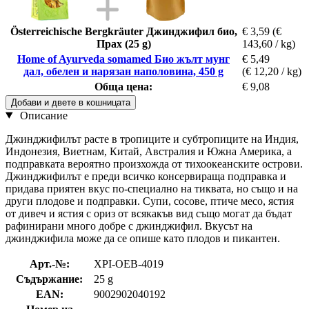
Österreichische Bergkräuter Джинджифил био,
€ 3,59
(€
Прах (25 g)
143,60 / kg)
Home of Ayurveda somamed Био жълт мунг
€ 5,49
дал, обелен и нарязан наполовина, 450 g
(€ 12,20 / kg)
Обща цена:
€ 9,08
Добави и двете в кошницата
Описание
Джинджифилът расте в тропиците и субтропиците на Индия,
Индонезия, Виетнам, Китай, Австралия и Южна Америка, а
подправката вероятно произхожда от тихоокеанските острови.
Джинджифилът е преди всичко консервираща подправка и
придава приятен вкус по-специално на тиквата, но също и на
други плодове и подправки. Супи, сосове, птиче месо, ястия
от дивеч и ястия с ориз от всякакъв вид също могат да бъдат
рафинирани много добре с джинджифил. Вкусът на
джинджифила може да се опише като плодов и пикантен.
Арт.-№:
XPI-OEB-4019
Съдържание:
25 g
EAN:
9002902040192