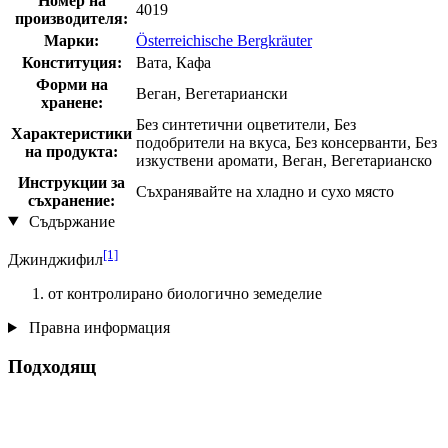
Номер на
4019
производителя:
Марки:
Österreichische Bergkräuter
Конституция:
Вата, Кафа
Форми на
Веган, Вегетариански
хранене:
Без синтетични оцветители, Без
Характеристики
подобрители на вкуса, Без консерванти, Без
на продукта:
изкуствени аромати, Веган, Вегетарианско
Инструкции за
Съхранявайте на хладно и сухо място
съхранение:
Съдържание
[1]
Джинджифил
от контролирано биологично земеделие
Правна информация
Подходящ