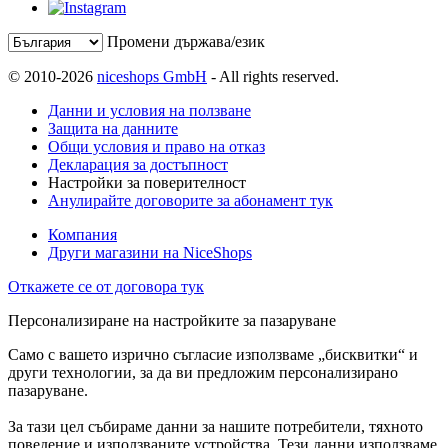
Промени държава/език
© 2010-2026
niceshops GmbH
- All rights reserved.
Данни и условия на ползване
Защита на данните
Общи условия и право на отказ
Декларация за достъпност
Настройки за поверителност
Анулирайте договорите за абонамент тук
Компания
Други магазини на NiceShops
Откажете се от договора тук
Персонализиране на настройките за пазаруване
Само с вашето изрично съгласие използваме „бисквитки“ и
други технологии, за да ви предложим персонализирано
пазаруване.
За тази цел събираме данни за нашите потребители, тяхното
поведение и използваните устройства. Тези данни използваме