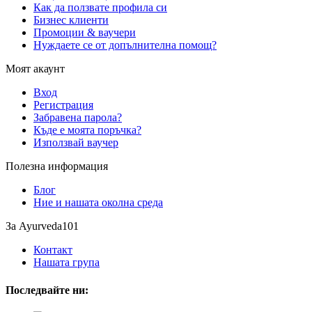
Как да ползвате профила си
Бизнес клиенти
Промоции & ваучери
Нуждаете се от допълнителна помощ?
Моят акаунт
Вход
Регистрация
Забравена парола?
Къде е моята поръчка?
Използвай ваучер
Полезна информация
Блог
Ние и нашата околна среда
За Ayurveda101
Контакт
Нашата група
Последвайте ни: