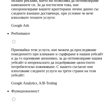
онлайн реклами, което ни позволява да оптимизираме
кампаниите си. За да постигнем това, ние
синхронизираме вашите криптирани лични данни със
следните външни доставчици, при условие че вече
използвате техните услуги:
Google Ads
Performance
Приемайки тези услуги, ние можем да проследяваме
поведението при кликване и сърфиране в нашия уебсайт
и да го оценяваме анонимно, за да оптимизираме нашия
уебсайт и непрекъснато да подобряваме цялостното
потребителско изживяване. С вашето съгласие ние
използваме следните услуги на трети страни на този
уебсайт:
Google Analytics, A/B-Testing
Функционалност