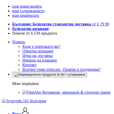
към навигацията
към съдържанието
към кошницата
България: Безплатна стандартна доставка
от € 79,90
Безплатно връщане
Повече от 6.150 продукта
Помощ
Къде е поръчката ми?
Обратно връщане
Цена на доставка
Начини на плащане
Контакт
Всички теми относно „Помощ и поддръжка“
More inspiration
Витамини, минерали & спортни храни
Вход