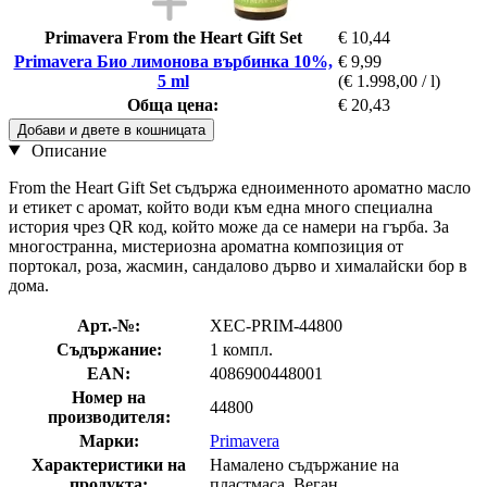
Primavera From the Heart Gift Set
€ 10,44
Primavera Био лимонова върбинка 10%,
€ 9,99
5 ml
(€ 1.998,00 / l)
Обща цена:
€ 20,43
Добави и двете в кошницата
Описание
From the Heart Gift Set съдържа едноименното ароматно масло
и етикет с аромат, който води към една много специална
история чрез QR код, който може да се намери на гърба. За
многостранна, мистериозна ароматна композиция от
портокал, роза, жасмин, сандалово дърво и хималайски бор в
дома.
Арт.-№:
XEC-PRIM-44800
Съдържание:
1 компл.
EAN:
4086900448001
Номер на
44800
производителя:
Марки:
Primavera
Характеристики на
Намалено съдържание на
продукта:
пластмаса, Веган