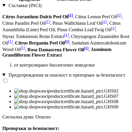
Съставки (INCI)
[1]
[1]
Citrus Aurantium Dulcis Peel Oil
, Citrus Lemon Peel Oil
,
[1]
[1]
Citrus Paradisi Peel Oil
, Pinus Wallichiana Leaf Oil
, Citrus
[1]
Aurantifolia (Lime) Peel Oil, Pinus Cembra Leaf/Twig Oil
,
[1]
Styrax Tonkinensis Resin Extract
, Chrysopogon Zizanioides Root
[1]
[1]
Oil
,
Citrus Bergamia Peel Oil
, Santalum Austrocaledonicum
[1]
[1]
Wood Oil
,
Rosa Damascena Flower Oil
,
Jasminum
Grandiflorum Flower Extract
от контролирано биологично земеделие
Предупреждения за опасност и препоръки за безопасност
Сигнална дума: Опасно
Препоръки за безопасност: