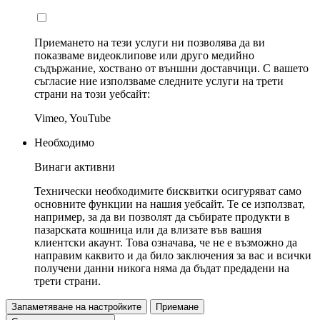
Приемането на тези услуги ни позволява да ви
показваме видеоклипове или друго медийно
съдържание, хоствано от външни доставчици. С вашето
съгласие ние използваме следните услуги на трети
страни на този уебсайт:
Vimeo, YouTube
Необходимо
Винаги активни
Технически необходимите бисквитки осигуряват само
основните функции на нашия уебсайт. Те се използват,
например, за да ви позволят да събирате продукти в
пазарската кошница или да влизате във вашия
клиентски акаунт. Това означава, че не е възможно да
направим каквито и да било заключения за вас и всички
получени данни никога няма да бъдат предадени на
трети страни.
Запаметяване на настройките
Приемане