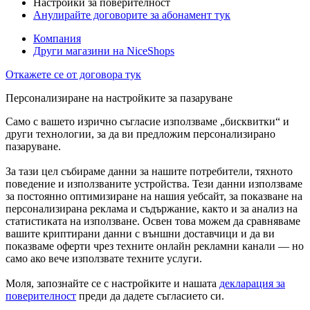
Настройки за поверителност
Анулирайте договорите за абонамент тук
Компания
Други магазини на NiceShops
Откажете се от договора тук
Персонализиране на настройките за пазаруване
Само с вашето изрично съгласие използваме „бисквитки“ и
други технологии, за да ви предложим персонализирано
пазаруване.
За тази цел събираме данни за нашите потребители, тяхното
поведение и използваните устройства. Тези данни използваме
за постоянно оптимизиране на нашия уебсайт, за показване на
персонализирана реклама и съдържание, както и за анализ на
статистиката на използване. Освен това можем да сравняваме
вашите криптирани данни с външни доставчици и да ви
показваме оферти чрез техните онлайн рекламни канали — но
само ако вече използвате техните услуги.
Моля, запознайте се с настройките и нашата
декларация за
поверителност
преди да дадете съгласието си.