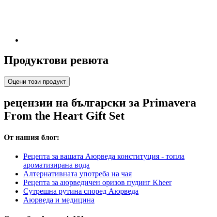
Продуктови ревюта
Оцени този продукт
рецензии на български за Primavera
From the Heart Gift Set
От нашия блог:
Рецепта за вашата Аюрведа конституция - топла
ароматизирана вода
Алтернативната употреба на чая
Рецепта за аюрведичен оризов пудинг Kheer
Сутрешна рутина според Аюрведа
Аюрведа и медицина