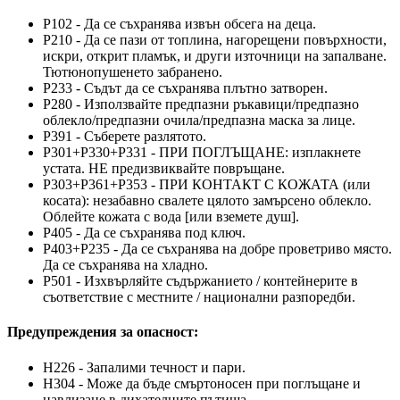
P102 - Да се съхранява извън обсега на деца.
P210 - Да се пази от топлина, нагорещени повърхности,
искри, открит пламък, и други източници на запалване.
Тютюнопушенето забранено.
P233 - Съдът да се съхранява плътно затворен.
P280 - Използвайте предпазни ръкавици/предпазно
облекло/предпазни очила/предпазна маска за лице.
P391 - Съберете разлятото.
P301+P330+P331 - ПРИ ПОГЛЪЩАНЕ: изплакнете
устата. НЕ предизвиквайте повръщане.
P303+P361+P353 - ПРИ КОНТАКТ С КОЖАТА (или
косата): незабавно свалете цялото замърсено облекло.
Облейте кожата с вода [или вземете душ].
P405 - Да се съхранява под ключ.
P403+P235 - Да се съхранява на добре проветриво място.
Да се съхранява на хладно.
P501 - Изхвърляйте съдържанието / контейнерите в
съответствие с местните / национални разпоредби.
Предупреждения за опасност:
H226 - Запалими течност и пари.
H304 - Може да бъде смъртоносен при поглъщане и
навлизане в дихателните пътища.