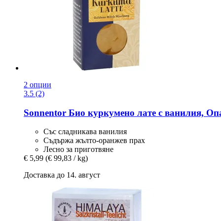
2 опции
3.5 (2)
Sonnentor
Био куркумено лате с ванилия, Опа
Със сладникава ванилия
Съдържа жълто-оранжев прах
Лесно за приготвяне
€ 5,99
(€ 99,83 / kg)
Доставка до 14. август