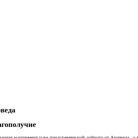
рведа
лагополучие
ашия асортимент и ви представяме най-доброто от Аюрведа - с в