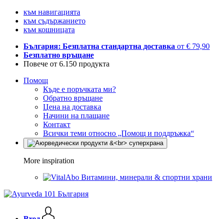
към навигацията
към съдържанието
към кошницата
България: Безплатна стандартна доставка
от € 79,90
Безплатно връщане
Повече от 6.150 продукта
Помощ
Къде е поръчката ми?
Обратно връщане
Цена на доставка
Начини на плащане
Контакт
Всички теми относно „Помощ и поддръжка“
More inspiration
Витамини, минерали & спортни храни
Вход