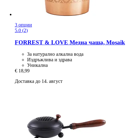
3 опции
5.0 (2)
FORREST & LOVE
Медна чаша, Mosaik
За натурално алкална вода
Издръжлива и здрава
Уникална
€ 18,99
Доставка до 14. август