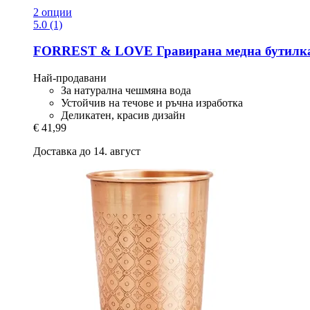
2 опции
5.0 (1)
FORREST & LOVE
Гравирана медна бутилка
Най-продавани
За натурална чешмяна вода
Устойчив на течове и ръчна изработка
Деликатен, красив дизайн
€ 41,99
Доставка до 14. август