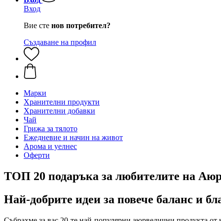
Вход
Вие сте
нов потребител?
Създаване на профил
Марки
Хранителни продукти
Хранителни добавки
Чай
Грижа за тялото
Ежедневие и начин на живот
Арома и уелнес
Оферти
ТОП 20 подаръка за любителите на Аю
Най-добрите идеи за повече баланс и б
Събрахме за вас 20-те най-популярни аюрведични продукта от н