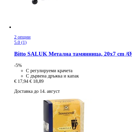
2 опции
5.0 (1)
Bitto
SALUK Метална тамянница, 20x7 cm /Ø
-5%
С регулируеми крачета
С дървена дръжка и капак
€ 17,94
€ 18,89
Доставка до 14. август