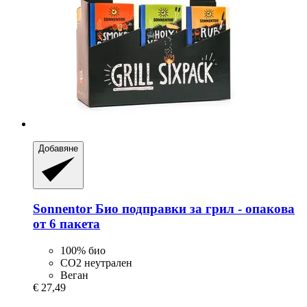
Добавяне
Sonnentor
Био подправки за грил -​ опакова
от 6 пакета
100% био
СО2 неутрален
Веган
€ 27,49