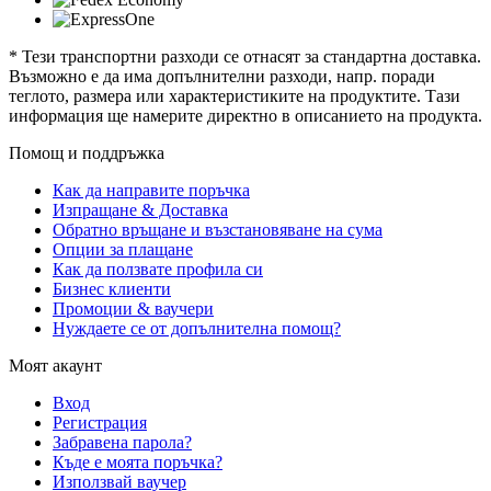
* Тези транспортни разходи се отнасят за стандартна доставка.
Възможно е да има допълнителни разходи, напр. поради
теглото, размера или характеристиките на продуктите. Тази
информация ще намерите директно в описанието на продукта.
Помощ и поддръжка
Как да направите поръчка
Изпращане & Доставка
Обратно връщане и възстановяване на сума
Опции за плащане
Как да ползвате профила си
Бизнес клиенти
Промоции & ваучери
Нуждаете се от допълнителна помощ?
Моят акаунт
Вход
Регистрация
Забравена парола?
Къде е моята поръчка?
Използвай ваучер