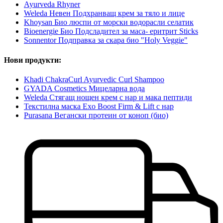
Ayurveda Rhyner
Weleda Невен Подхранващ крем за тяло и лице
Khoysan Био люспи от морски водорасли селатик
Bioenergie Био Подсладител за маса- еритрит Sticks
Sonnentor Подправка за скара био "Holy Veggie"
Нови продукти:
Khadi ChakraCurl Ayurvedic Curl Shampoo
GYADA Cosmetics Мицеларна вода
Weleda Стягащ нощен крем с нар и мака пептиди
Текстилна маска Exo Boost Firm & Lift с нар
Purasana Вегански протеин от коноп (био)