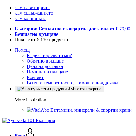
към навигацията
към съдържанието
към кошницата
България: Безплатна стандартна доставка
от € 79,90
Безплатно връщане
Повече от 6.150 продукта
Помощ
Къде е поръчката ми?
Обратно връщане
Цена на доставка
Начини на плащане
Контакт
Всички теми относно „Помощ и поддръжка“
More inspiration
Витамини, минерали & спортни храни
Вход