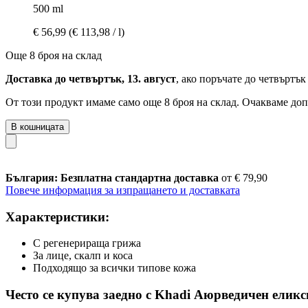
500 ml
€ 56,99
(€ 113,98 / l)
Още 8 броя на склад
Доставка до четвъртък, 13. август
, ако поръчате до
четвъртък 
От този продукт имаме само още 8 броя на склад. Очакваме доп
В кошницата
България: Безплатна стандартна доставка
от € 79,90
Повече информация за изпращането и доставката
Характеристики:
С регенерираща грижа
За лице, скалп и коса
Подходящо за всички типове кожа
Често се купува заедно с Khadi Аюрведичен елик