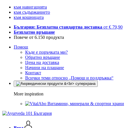
към навигацията
към съдържанието
към кошницата
България: Безплатна стандартна доставка
от € 79,90
Безплатно връщане
Повече от 6.150 продукта
Помощ
Къде е поръчката ми?
Обратно връщане
Цена на доставка
Начини на плащане
Контакт
Всички теми относно „Помощ и поддръжка“
More inspiration
Витамини, минерали & спортни храни
Вход