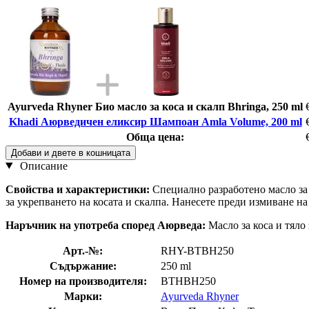
Ayurveda Rhyner Био масло за коса и скалп Bhringa, 250 ml
Khadi Аюрведичен еликсир Шампоан Amla Volume, 200 ml
Обща цена:
Добави и двете в кошницата
Описание
Свойства и характеристики:
Специално разработено масло за 
за укрепването на косата и скалпа. Нанесете преди измиване на
Наръчник на употреба според Аюрведа:
Масло за коса и тяло
Арт.-№:
RHY-BTBH250
Съдържание:
250 ml
Номер на производителя:
BTHBH250
Марки:
Ayurveda Rhyner