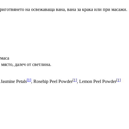
приготвянето на освежаваща вана, вана за крака или при масажи.
тмаса
място, далеч от светлина.
[1]
[1]
[1]
, Jasmine Petals
, Rosehip Peel Powder
, Lemon Peel Powder