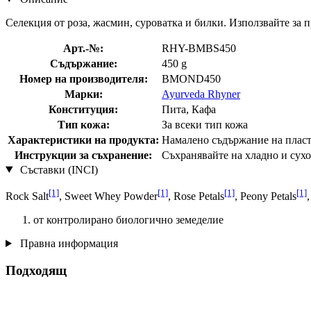
Селекция от роза, жасмин, суроватка и билки. Използвайте за 
Арт.-№:
RHY-BMBS450
Съдържание:
450 g
Номер на производителя:
BMOND450
Марки:
Ayurveda Rhyner
Конституция:
Пита, Кафа
Тип кожа:
За всеки тип кожа
Характеристики на продукта:
Намалено съдържание на плас
Инструкции за съхранение:
Съхранявайте на хладно и сухо 
Съставки (INCI)
[1]
[1]
[1]
[1]
Rock Salt
, Sweet Whey Powder
, Rose Petals
, Peony Petals
от контролирано биологично земеделие
Правна информация
Подходящ