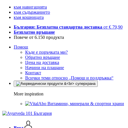
към навигацията
към съдържанието
към кошницата
България: Безплатна стандартна доставка
от € 79,90
Безплатно връщане
Повече от 6.150 продукта
Помощ
Къде е поръчката ми?
Обратно връщане
Цена на доставка
Начини на плащане
Контакт
Всички теми относно „Помощ и поддръжка“
More inspiration
Витамини, минерали & спортни храни
Вход