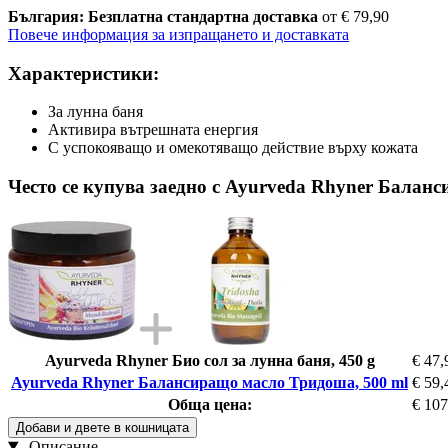
България: Безплатна стандартна доставка
от € 79,90
Повече информация за изпращането и доставката
Характеристики:
За лунна баня
Активира вътрешната енергия
С успокояващо и омекотяващо действие върху кожата
Често се купува заедно с Ayurveda Rhyner Балан
Ayurveda Rhyner Био сол за лунна баня, 450 g
€ 47,
Ayurveda Rhyner Балансиращо масло Тридоша, 500 ml
€ 59,
Обща цена:
€ 107
Добави и двете в кошницата
Описание