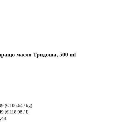
сиращо масло Тридоша, 500 ml
99
(€ 106,64 / kg)
49
(€ 118,98 / l)
,48