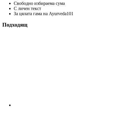
Свободно избираема сума
С личен текст
За цялата гама на Ayurveda101
Подходящ