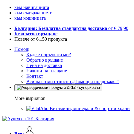
към навигацията
към съдържанието
към кошницата
България: Безплатна стандартна доставка
от € 79,90
Безплатно връщане
Повече от 6.150 продукта
Помощ
Къде е поръчката ми?
Обратно връщане
Цена на доставка
Начини на плащане
Контакт
Всички теми относно „Помощ и поддръжка“
More inspiration
Витамини, минерали & спортни храни
Вход