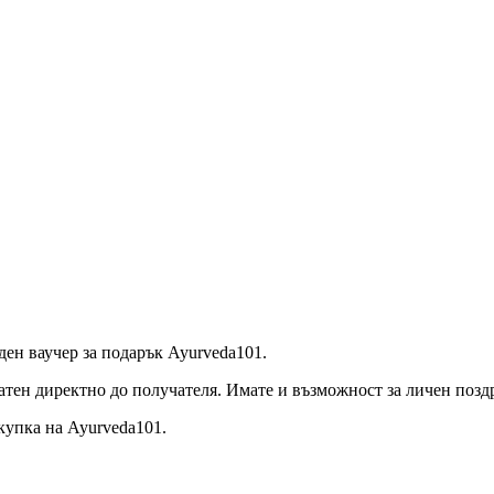
ен ваучер за подарък Ayurveda101.
атен директно до получателя. Имате и възможност за личен позд
купка на Ayurveda101.