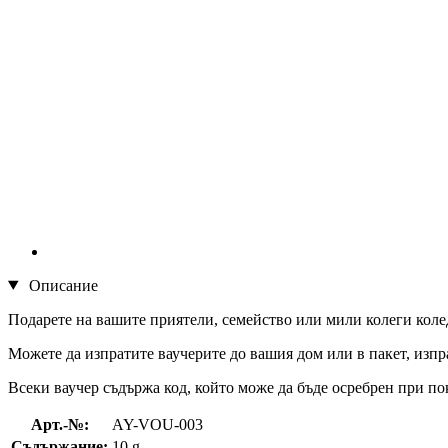
Описание
Подарете на вашите приятели, семейство или мили колеги колед
Можете да изпратите ваучерите до вашия дом или в пакет, изпр
Всеки ваучер съдържа код, който може да бъде осребрен при по
Арт.-№:
AY-VOU-003
Съдържание:
10 g