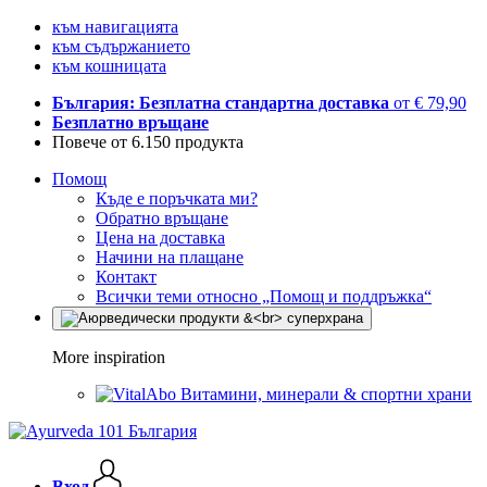
към навигацията
към съдържанието
към кошницата
България: Безплатна стандартна доставка
от € 79,90
Безплатно връщане
Повече от 6.150 продукта
Помощ
Къде е поръчката ми?
Обратно връщане
Цена на доставка
Начини на плащане
Контакт
Всички теми относно „Помощ и поддръжка“
More inspiration
Витамини, минерали & спортни храни
Вход