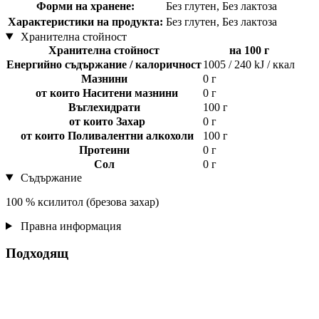
Форми на хранене:
Без глутен, Без лактоза
Характеристики на продукта:
Без глутен, Без лактоза
Хранителна стойност
Хранителна стойност
на 100 г
Енергийно съдържание / калоричност
1005 / 240 kJ / ккал
Мазнини
0 г
от които Наситени мазнини
0 г
Въглехидрати
100 г
от които Захар
0 г
от които Поливалентни алкохоли
100 г
Протеини
0 г
Сол
0 г
Съдържание
100 % ксилитол (брезова захар)
Правна информация
Подходящ