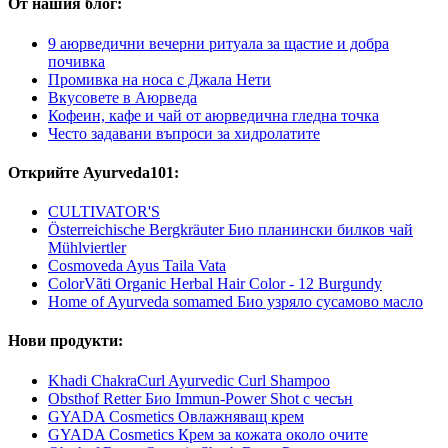
От нашия блог:
9 аюрведични вечерни ритуала за щастие и добра
почивка
Промивка на носа с Джала Нети
Вкусовете в Аюрведа
Кофеин, кафе и чай от аюрведична гледна точка
Често задавани въпроси за хидролатите
Открийте Ayurveda101:
CULTIVATOR'S
Österreichische Bergkräuter Био планински билков чай
Mühlviertler
Cosmoveda Ayus Taila Vata
ColorVãti Organic Herbal Hair Color - 12 Burgundy
Home of Ayurveda somamed Био узряло сусамово масло
Нови продукти:
Khadi ChakraCurl Ayurvedic Curl Shampoo
Obsthof Retter Био Immun-Power Shot с чесън
GYADA Cosmetics Овлажняващ крем
GYADA Cosmetics Крем за кожата около очите