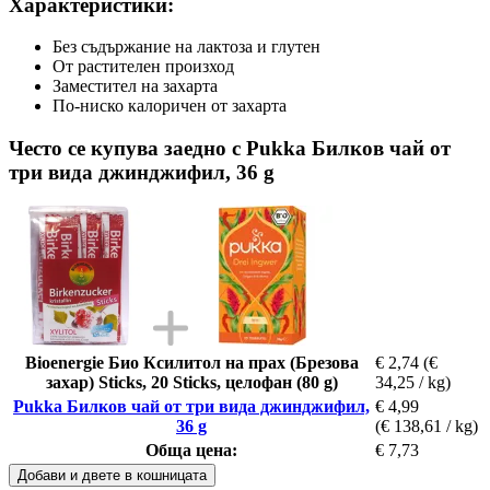
Характеристики:
Без съдържание на лактоза и глутен
От растителен произход
Заместител на захарта
По-ниско калоричен от захарта
Често се купува заедно с Pukka Билков чай от
три вида джинджифил, 36 g
Bioenergie Био Ксилитол на прах (Брезова
€ 2,74
(€
захар) Sticks, 20 Sticks, целофан (80 g)
34,25 / kg)
Pukka Билков чай от три вида джинджифил,
€ 4,99
36 g
(€ 138,61 / kg)
Обща цена:
€ 7,73
Добави и двете в кошницата