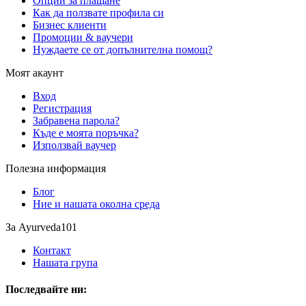
Опции за плащане
Как да ползвате профила си
Бизнес клиенти
Промоции & ваучери
Нуждаете се от допълнителна помощ?
Моят акаунт
Вход
Регистрация
Забравена парола?
Къде е моята поръчка?
Използвай ваучер
Полезна информация
Блог
Ние и нашата околна среда
За Ayurveda101
Контакт
Нашата група
Последвайте ни: