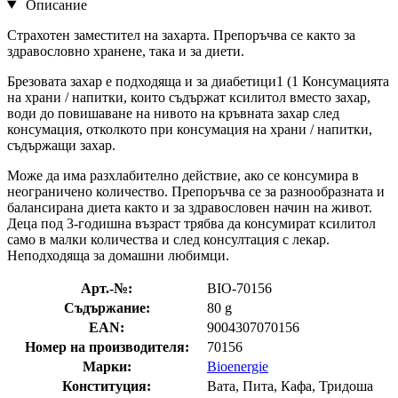
Описание
Страхотен заместител на захарта. Препоръчва се както за
здравословно хранене, така и за диети.
Брезовата захар е подходяща и за диабетици1 (1 Консумацията
на храни / напитки, които съдържат ксилитол вместо захар,
води до повишаване на нивото на кръвната захар след
консумация, отколкото при консумация на храни / напитки,
съдържащи захар.
Може да има разхлабително действие, ако се консумира в
неограничено количество. Препоръчва се за разнообразната и
балансирана диета както и за здравословен начин на живот.
Деца под 3-годишна възраст трябва да консумират ксилитол
само в малки количества и след консултация с лекар.
Неподходяща за домашни любимци.
Арт.-№:
BIO-70156
Съдържание:
80 g
EAN:
9004307070156
Номер на производителя:
70156
Марки:
Bioenergie
Конституция:
Вата, Пита, Кафа, Тридоша