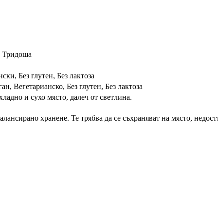
, Тридоша
ски, Без глутен, Без лактоза
ан, Вегетарианско, Без глутен, Без лактоза
ладно и сухо място, далеч от светлина.
лансирано хранене. Те трябва да се съхраняват на място, недост