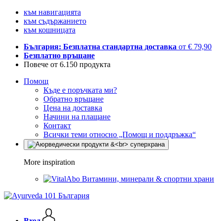
към навигацията
към съдържанието
към кошницата
България: Безплатна стандартна доставка
от € 79,90
Безплатно връщане
Повече от 6.150 продукта
Помощ
Къде е поръчката ми?
Обратно връщане
Цена на доставка
Начини на плащане
Контакт
Всички теми относно „Помощ и поддръжка“
More inspiration
Витамини, минерали & спортни храни
Вход