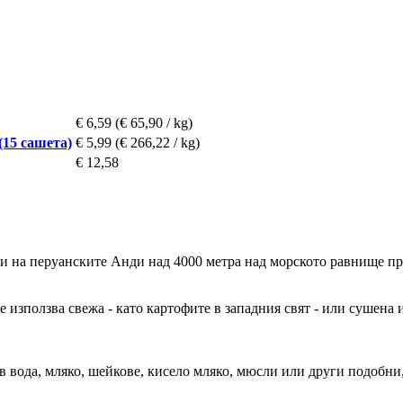
€ 6,59
(€ 65,90 / kg)
(15 сашета)
€ 5,99
(€ 266,22 / kg)
€ 12,58
 на перуанските Анди над 4000 метра над морското равнище пр
е използва свежа - като картофите в западния свят - или сушена 
ъв вода, мляко, шейкове, кисело мляко, мюсли или други подобни,