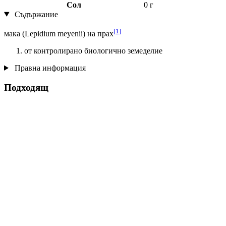
Сол
0 г
Съдържание
[1]
мака (Lepidium meyenii) на прах
от контролирано биологично земеделие
Правна информация
Подходящ