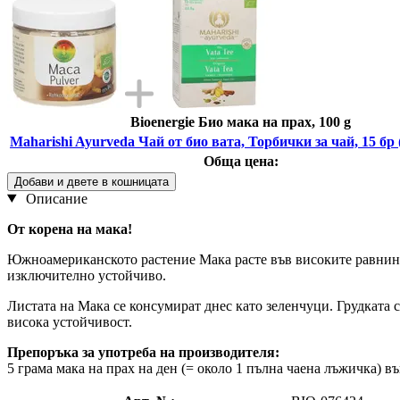
Bioenergie Био мака на прах, 100 g
Maharishi Ayurveda Чай от био вата, Торбички за чай, 15 бр 
Обща цена:
Добави и двете в кошницата
Описание
От корена на мака!
Южноамериканското растение Мака расте във високите равнини
изключително устойчиво.
Листата на Мака се консумират днес като зеленчуци. Грудката с
висока устойчивост.
Препоръка за употреба на производителя:
5 грама мака на прах на ден (= около 1 пълна чаена лъжичка) в