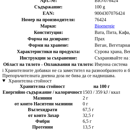
Арт.-№:
BIO-076424
Съдържание:
100 g
EAN:
9004307076424
Номер на производителя:
76424
Марки:
Bioenergie
Конституция:
Вата, Пита, Кафа
Форма на дозиране:
Прах
Форми на хранене:
Веган, Вегетариан
Характеристики на продукта:
Сурова храна, Вег
Инструкции за съхранение:
Съхранявайте на х
Област на тялото - Оплаквания на тялото:
Имунна система
i
Хранителните добавки не са заместител на разнообразното и ба
Препоръчителната дневна доза не бива да се надвишава.
Хранителна стойност
Хранителна стойност
на 100 г
Енергийно съдържание / калоричност
1503 / 359 kJ / ккал
Мазнини
2 г
от които Наситени мазнини
0 г
Въглехидрати
67,5 г
от които Захар
32,5 г
Фибри
6,5 г
Протеини
13,5 г