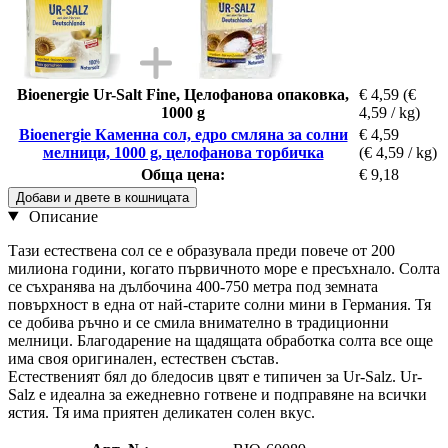
Bioenergie Ur-Salt Fine, Целофанова опаковка,
€ 4,59
(€
1000 g
4,59 / kg)
Bioenergie Каменна сол, едро смляна за солни
€ 4,59
мелници, 1000 g, целофанова торбичка
(€ 4,59 / kg)
Обща цена:
€ 9,18
Добави и двете в кошницата
Описание
Тази естествена сол се е образувала преди повече от 200
милиона години, когато първичното море е пресъхнало. Солта
се съхранява на дълбочина 400-750 метра под земната
повърхност в една от най-старите солни мини в Германия. Тя
се добива ръчно и се смила внимателно в традиционни
мелници. Благодарение на щадящата обработка солта все още
има своя оригинален, естествен състав.
Естественият бял до бледосив цвят е типичен за Ur-Salz. Ur-
Salz е идеална за ежедневно готвене и подправяне на всички
ястия. Тя има приятен деликатен солен вкус.