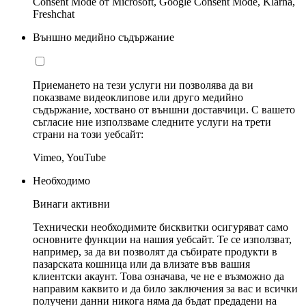
Consent Mode от Microsoft, Google Consent Mode, Klarna,
Freshchat
Външно медийно съдържание
Приемането на тези услуги ни позволява да ви
показваме видеоклипове или друго медийно
съдържание, хоствано от външни доставчици. С вашето
съгласие ние използваме следните услуги на трети
страни на този уебсайт:
Vimeo, YouTube
Необходимо
Винаги активни
Технически необходимите бисквитки осигуряват само
основните функции на нашия уебсайт. Те се използват,
например, за да ви позволят да събирате продукти в
пазарската кошница или да влизате във вашия
клиентски акаунт. Това означава, че не е възможно да
направим каквито и да било заключения за вас и всички
получени данни никога няма да бъдат предадени на