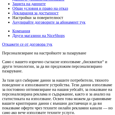
Защита на данните
Общи условия и право на отказ
Декларация за достъпност
Настройки за поверителност
Анулирайте договорите за абонамент тук
Компания
Други магазини на NiceShops
Откажете се от договора тук
Персонализиране на настройките за пазаруване
Само с вашето изрично съгласие използваме „бисквитки“ и
други технологии, за да ви предложим персонализирано
пазаруване.
За тази цел събираме данни за нашите потребители, тяхното
поведение и използваните устройства. Тези данни използваме
за постоянно оптимизиране на нашия уебсайт, за показване на
персонализирана реклама и съдържание, както и за анализ на
статистиката на използване. Освен това можем да сравняваме
вашите криптирани данни с външни доставчици и да ви
показваме оферти чрез техните онлайн рекламни канали — но
само ако вече използвате техните услуги.