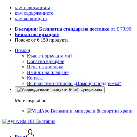
към навигацията
към съдържанието
към кошницата
България: Безплатна стандартна доставка
от € 79,90
Безплатно връщане
Повече от 6.150 продукта
Помощ
Къде е поръчката ми?
Обратно връщане
Цена на доставка
Начини на плащане
Контакт
Всички теми относно „Помощ и поддръжка“
More inspiration
Витамини, минерали & спортни храни
Вход