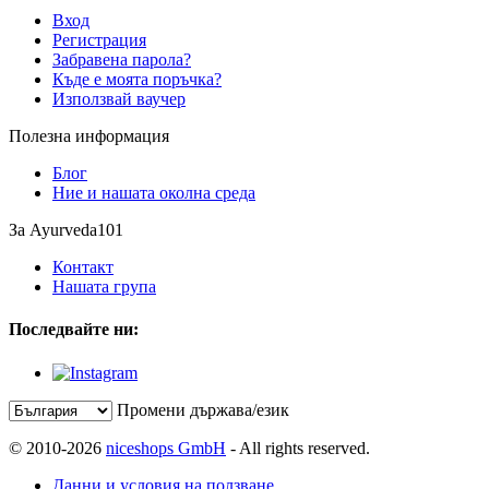
Вход
Регистрация
Забравена парола?
Къде е моята поръчка?
Използвай ваучер
Полезна информация
Блог
Ние и нашата околна среда
За Ayurveda101
Контакт
Нашата група
Последвайте ни:
Промени държава/език
© 2010-2026
niceshops GmbH
- All rights reserved.
Данни и условия на ползване