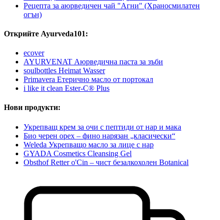
Рецепта за аюрведичен чай "Агни" (Храносмилатен
огън)
Открийте Ayurveda101:
ecover
AYURVENAT Аюрведична паста за зъби
soulbottles Heimat Wasser
Primavera Етерично масло от портокал
i like it clean Ester-C® Plus
Нови продукти:
Укрепващ крем за очи с пептиди от нар и мака
Био черен орех – фино нарязан „класически“
Weleda Укрепващо масло за лице с нар
GYADA Cosmetics Cleansing Gel
Obsthof Retter o'Cin – чист безалкохолен Botanical