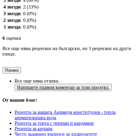
5 звезди
4
(66%)
4 звезди
2
(33%)
3 звезди
0
(0%)
2 звезди
0
(0%)
1 звезда
0
(0%)
6
оценки
Все още няма рецензии на български, но 3 рецензии на други
езици.
Покажи
Все още няма отзиви.
Напишете първия коментар за този продукт.
От нашия блог:
Рецепта за вашата Аюрведа конституция - топла
ароматизирана вода
Рецепта за торта с череши и кардамон
Рецепта за кичари
Често задавани въпроси за хидролатите