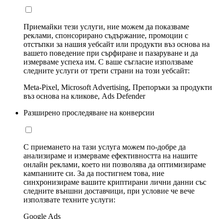
Приемайки тези услуги, ние можем да показваме
реклами, спонсорирано съдържание, промоции с
отстъпки за нашия уебсайт или продукти въз основа на
вашето поведение при сърфиране и пазаруване и да
измерваме успеха им. С ваше съгласие използваме
следните услуги от трети страни на този уебсайт:
Meta-Pixel, Microsoft Advertising, Препоръки за продукти
въз основа на кликове, Ads Defender
Разширено проследяване на конверсии
С приемането на тази услуга можем по-добре да
анализираме и измерваме ефективността на нашите
онлайн реклами, което ни позволява да оптимизираме
кампаниите си. За да постигнем това, ние
синхронизираме вашите криптирани лични данни със
следните външни доставчици, при условие че вече
използвате техните услуги:
Google Ads