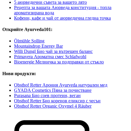
5 аюрведични съвета за вашето лято
Рецепта за вашата Аюрведа конституция - топла
ароматизирана вода
Кофеин, кафе и чай от аюрведична гледна точка
Открийте Ayurveda101:
Ölmühle Solling
Mountaindrop Energy Bar
Willi Dungl Био чай за вътрешен баланс
Primavera Ароматна смес Schlafwohl
Bioenergie Мелничка за подправки от стъкло
Нови продукти:
Obsthof Retter Арония Ayurveda натурален мед
GYADA Cosmetics Пяна за почистване
Purasana Био соев протеин, веган
Obsthof Retter Био коренов еликсир с чесън
Obsthof Retter Organic Oxymel 4 Räuber