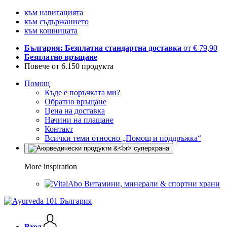
към навигацията
към съдържанието
към кошницата
България: Безплатна стандартна доставка
от € 79,90
Безплатно връщане
Повече от 6.150 продукта
Помощ
Къде е поръчката ми?
Обратно връщане
Цена на доставка
Начини на плащане
Контакт
Всички теми относно „Помощ и поддръжка“
More inspiration
Витамини, минерали & спортни храни
Вход