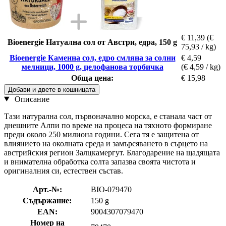
€ 11,39
(€
Bioenergie Натуална сол от Австри, едра, 150 g
75,93 / kg)
Bioenergie Каменна сол, едро смляна за солни
€ 4,59
мелници, 1000 g, целофанова торбичка
(€ 4,59 / kg)
Обща цена:
€ 15,98
Добави и двете в кошницата
Описание
Тази натурална сол, първоначално морска, е станала част от
днешните Алпи по време на процеса на тяхното формиране
преди около 250 милиона години. Сега тя е защитена от
влиянието на околната среда и замърсяването в сърцето на
австрийския регион Залцкамергут. Благодарение на щадящата
и внимателна обработка солта запазва своята чистота и
оригиналния си, естествен състав.
Арт.-№:
BIO-079470
Съдържание:
150 g
EAN:
9004307079470
Номер на