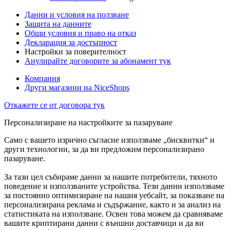
Данни и условия на ползване
Защита на данните
Общи условия и право на отказ
Декларация за достъпност
Настройки за поверителност
Анулирайте договорите за абонамент тук
Компания
Други магазини на NiceShops
Откажете се от договора тук
Персонализиране на настройките за пазаруване
Само с вашето изрично съгласие използваме „бисквитки“ и
други технологии, за да ви предложим персонализирано
пазаруване.
За тази цел събираме данни за нашите потребители, тяхното
поведение и използваните устройства. Тези данни използваме
за постоянно оптимизиране на нашия уебсайт, за показване на
персонализирана реклама и съдържание, както и за анализ на
статистиката на използване. Освен това можем да сравняваме
вашите криптирани данни с външни доставчици и да ви