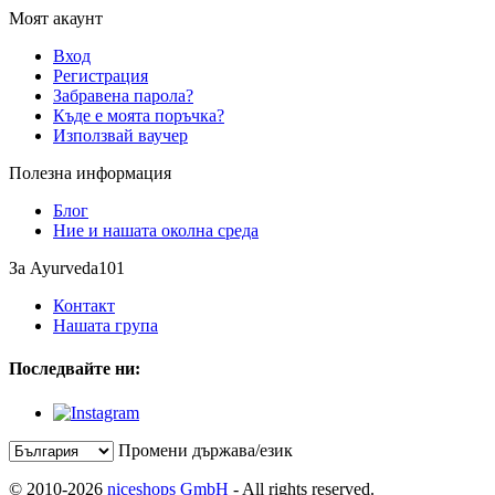
Моят акаунт
Вход
Регистрация
Забравена парола?
Къде е моята поръчка?
Използвай ваучер
Полезна информация
Блог
Ние и нашата околна среда
За Ayurveda101
Контакт
Нашата група
Последвайте ни:
Промени държава/език
© 2010-2026
niceshops GmbH
- All rights reserved.