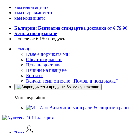
към навигацията
към съдържанието
към кошницата
България: Безплатна стандартна доставка
от € 79,90
Безплатно връщане
Повече от 6.150 продукта
Помощ
Къде е поръчката ми?
Обратно връщане
Цена на доставка
Начини на плащане
Контакт
Всички теми относно „Помощ и поддръжка“
More inspiration
Витамини, минерали & спортни храни
Вход