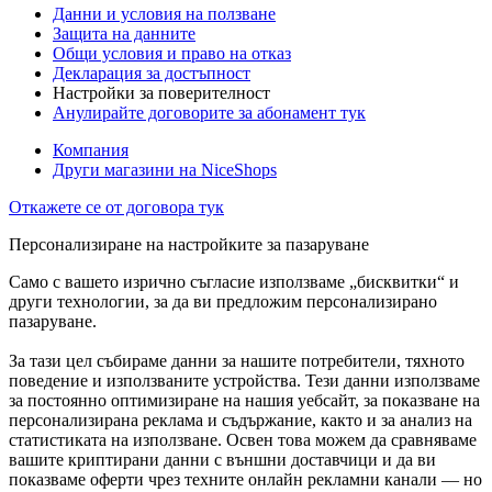
Данни и условия на ползване
Защита на данните
Общи условия и право на отказ
Декларация за достъпност
Настройки за поверителност
Анулирайте договорите за абонамент тук
Компания
Други магазини на NiceShops
Откажете се от договора тук
Персонализиране на настройките за пазаруване
Само с вашето изрично съгласие използваме „бисквитки“ и
други технологии, за да ви предложим персонализирано
пазаруване.
За тази цел събираме данни за нашите потребители, тяхното
поведение и използваните устройства. Тези данни използваме
за постоянно оптимизиране на нашия уебсайт, за показване на
персонализирана реклама и съдържание, както и за анализ на
статистиката на използване. Освен това можем да сравняваме
вашите криптирани данни с външни доставчици и да ви
показваме оферти чрез техните онлайн рекламни канали — но