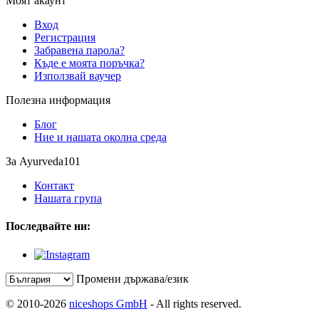
Моят акаунт
Вход
Регистрация
Забравена парола?
Къде е моята поръчка?
Използвай ваучер
Полезна информация
Блог
Ние и нашата околна среда
За Ayurveda101
Контакт
Нашата група
Последвайте ни:
Промени държава/език
© 2010-2026
niceshops GmbH
- All rights reserved.