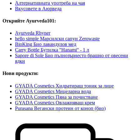
Алтернативната употреба на чая
Вкусовете в Аюрведа
Открийте Ayurveda101:
Ayurveda Rhyner
hello simple Марсилски сапун Zerowaste
BioKing Био лавандулов мед
Carry Bottle Бутилка ''Hanami'' - 1 л
Sapore di Sole Био пълнозърнесто брашно от овесени
ядки
Нови продукти:
GYADA Cosmetics Хидратиращ тоник за лице
GYADA Cosmetics Мицеларна вода
GYADA Cosmetics Пяна за почистване
GYADA Cosmetics Овлажняващ крем
Purasana Вегански протеин от коноп (био)