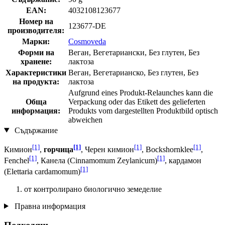
EAN:
4032108123677
Номер на
123677-DE
производителя:
Марки:
Cosmoveda
Форми на
Веган, Вегетариански, Без глутен, Без
хранене:
лактоза
Характеристики
Веган, Вегетарианско, Без глутен, Без
на продукта:
лактоза
Aufgrund eines Produkt-Relaunches kann die
Обща
Verpackung oder das Etikett des gelieferten
информация:
Produkts vom dargestellten Produktbild optisch
abweichen
Съдържание
[1]
[1]
[1]
[1]
Кимион
,
горчица
, Черен кимион
, Bockshornklee
,
[1]
[1]
Fenchel
, Канела (Cinnamomum Zeylanicum)
, кардамон
[1]
(Elettaria cardamomum)
от контролирано биологично земеделие
Правна информация