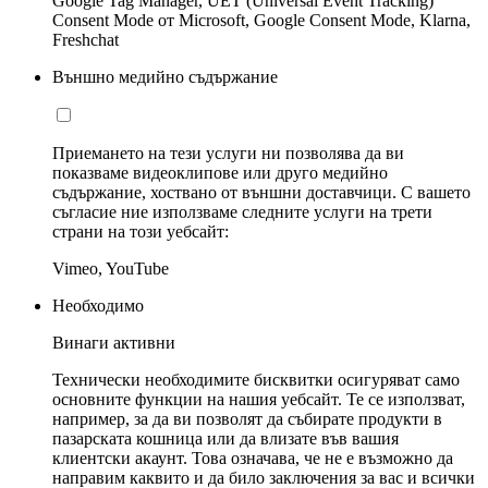
Google Tag Manager, UET (Universal Event Tracking)
Consent Mode от Microsoft, Google Consent Mode, Klarna,
Freshchat
Външно медийно съдържание
Приемането на тези услуги ни позволява да ви
показваме видеоклипове или друго медийно
съдържание, хоствано от външни доставчици. С вашето
съгласие ние използваме следните услуги на трети
страни на този уебсайт:
Vimeo, YouTube
Необходимо
Винаги активни
Технически необходимите бисквитки осигуряват само
основните функции на нашия уебсайт. Те се използват,
например, за да ви позволят да събирате продукти в
пазарската кошница или да влизате във вашия
клиентски акаунт. Това означава, че не е възможно да
направим каквито и да било заключения за вас и всички