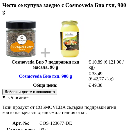
Често се купува заедно с Cosmoveda Био гхи, 900
g
Cosmoveda Био 7 подправки гхи
€ 10,89
(€ 121,00 /
масала, 90 g
kg)
€ 38,49
Cosmoveda Био гхи, 900 g
(€ 42,77 / kg)
Обща цена:
€ 49,38
Добави и двете в кошницата
Описание
Този продукт от COSMOVEDA съдържа подправки агни,
които насърчават храносмилателния огън.
Арт.-№:
COS-123677-DE
Съдържание:
90 g