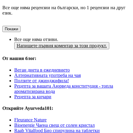
Все още няма рецензии на български, но 1 рецензии на друг
език.
Покажи
Все още няма отзиви.
Напишете първия коментар за този продукт.
От нашия блог:
Веган диета в ежедневието
Алтернативната употреба на чая
Ползите от джинджифила!
Рецепта за вашата Аюрведа конституция - топла
ароматизирана вода
Рецепта за кичари
Открийте Ayurveda101:
Fleurance Nature
Bioenergie Чаена свещ от солен кристал
Raab Vitalfood Био спирулина на таблетки