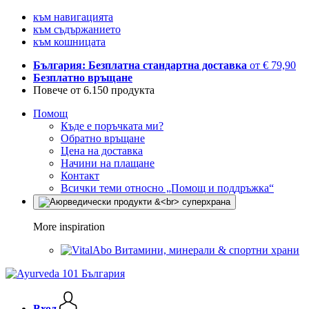
към навигацията
към съдържанието
към кошницата
България: Безплатна стандартна доставка
от € 79,90
Безплатно връщане
Повече от 6.150 продукта
Помощ
Къде е поръчката ми?
Обратно връщане
Цена на доставка
Начини на плащане
Контакт
Всички теми относно „Помощ и поддръжка“
More inspiration
Витамини, минерали & спортни храни
Вход