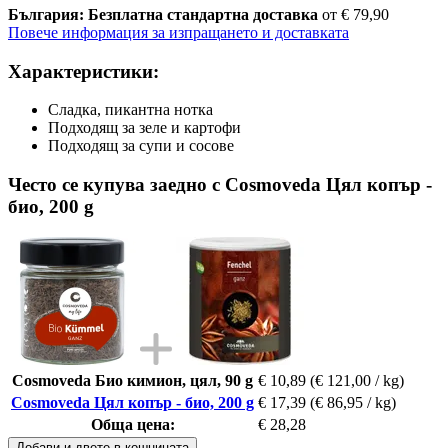
България: Безплатна стандартна доставка
от € 79,90
Повече информация за изпращането и доставката
Характеристики:
Сладка, пикантна нотка
Подходящ за зеле и картофи
Подходящ за супи и сосове
Често се купува заедно с Cosmoveda Цял копър -
био, 200 g
Cosmoveda Био кимион, цял, 90 g
€ 10,89
(€ 121,00 / kg)
Cosmoveda Цял копър - био, 200 g
€ 17,39
(€ 86,95 / kg)
Обща цена:
€ 28,28
Добави и двете в кошницата