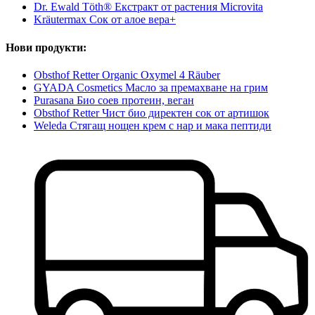
Dr. Ewald Töth® Екстракт от растения Microvita
Kräutermax Сок от алое вера+
Нови продукти:
Obsthof Retter Organic Oxymel 4 Räuber
GYADA Cosmetics Масло за премахване на грим
Purasana Био соев протеин, веган
Obsthof Retter Чист био директен сок от артишок
Weleda Стягащ нощен крем с нар и мака пептиди