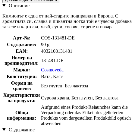
Описание
Кимионът е една от най-старите подправки в Европа. С
ароматната си, сладка и пикантна нотка той е чудесна добавка
за зеле и картофи, хляб, супи, сосове, сирене и извара.
Арт.-№:
COS-131481-DE
Съдържание:
90 g
EAN:
4032108131481
Номер на
131481-DE
производителя:
Марки:
Cosmoveda
Конституция:
Вата, Кафа
Форми на
Без глутен, Без лактоза
хранене:
Характеристики
Сурова храна, Без глутен, Без лактоза
на продукта:
Aufgrund eines Produkt-Relaunches kann die
Обща
Verpackung oder das Etikett des gelieferten
информация:
Produkts vom dargestellten Produktbild optisch
abweichen
Съдържание