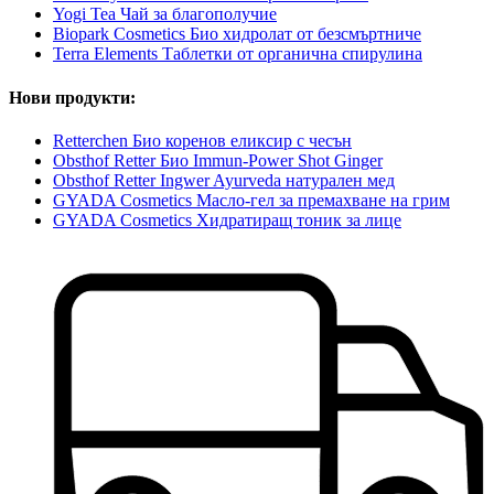
Yogi Tea Чай за благополучие
Biopark Cosmetics Био хидролат от безсмъртниче
Terra Elements Таблетки от органична спирулина
Нови продукти:
Retterchen Био коренов еликсир с чесън
Obsthof Retter Био Immun-Power Shot Ginger
Obsthof Retter Ingwer Ayurveda натурален мед
GYADA Cosmetics Масло-гел за премахване на грим
GYADA Cosmetics Хидратиращ тоник за лице