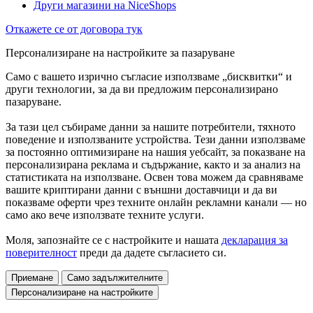
Други магазини на NiceShops
Откажете се от договора тук
Персонализиране на настройките за пазаруване
Само с вашето изрично съгласие използваме „бисквитки“ и
други технологии, за да ви предложим персонализирано
пазаруване.
За тази цел събираме данни за нашите потребители, тяхното
поведение и използваните устройства. Тези данни използваме
за постоянно оптимизиране на нашия уебсайт, за показване на
персонализирана реклама и съдържание, както и за анализ на
статистиката на използване. Освен това можем да сравняваме
вашите криптирани данни с външни доставчици и да ви
показваме оферти чрез техните онлайн рекламни канали — но
само ако вече използвате техните услуги.
Моля, запознайте се с настройките и нашата
декларация за
поверителност
преди да дадете съгласието си.
Приемане
Само задължителните
Персонализиране на настройките