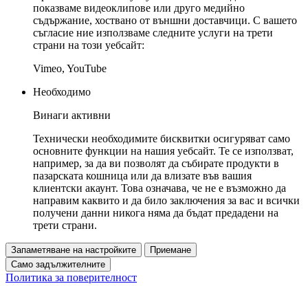
показваме видеоклипове или друго медийно
съдържание, хоствано от външни доставчици. С вашето
съгласие ние използваме следните услуги на трети
страни на този уебсайт:
Vimeo, YouTube
Необходимо
Винаги активни
Технически необходимите бисквитки осигуряват само
основните функции на нашия уебсайт. Те се използват,
например, за да ви позволят да събирате продукти в
пазарската кошница или да влизате във вашия
клиентски акаунт. Това означава, че не е възможно да
направим каквито и да било заключения за вас и всички
получени данни никога няма да бъдат предадени на
трети страни.
Запаметяване на настройките
Приемане
Само задължителните
Политика за поверителност