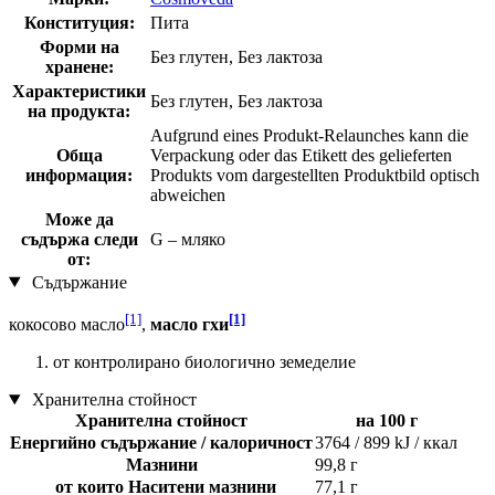
Конституция:
Пита
Форми на
Без глутен, Без лактоза
хранене:
Характеристики
Без глутен, Без лактоза
на продукта:
Aufgrund eines Produkt-Relaunches kann die
Обща
Verpackung oder das Etikett des gelieferten
информация:
Produkts vom dargestellten Produktbild optisch
abweichen
Може да
съдържа следи
G – мляко
от:
Съдържание
[1]
[1]
кокосово масло
,
масло гхи
от контролирано биологично земеделие
Хранителна стойност
Хранителна стойност
на 100 г
Енергийно съдържание / калоричност
3764 / 899 kJ / ккал
Мазнини
99,8 г
от които Наситени мазнини
77,1 г