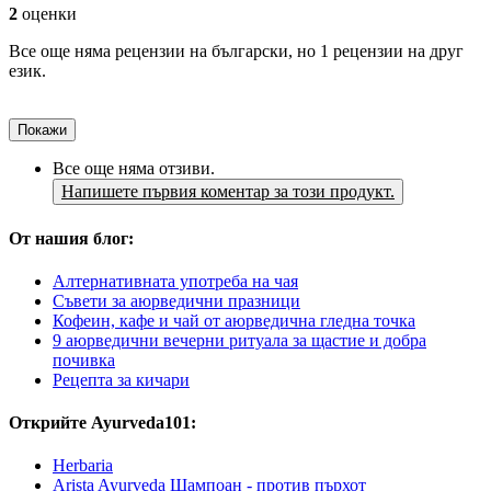
2
оценки
Все още няма рецензии на български, но 1 рецензии на друг
език.
Покажи
Все още няма отзиви.
Напишете първия коментар за този продукт.
От нашия блог:
Алтернативната употреба на чая
Съвети за аюрведични празници
Кофеин, кафе и чай от аюрведична гледна точка
9 аюрведични вечерни ритуала за щастие и добра
почивка
Рецепта за кичари
Открийте Ayurveda101:
Herbaria
Arista Ayurveda Шампоан - против пърхот