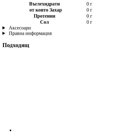
Въглехидрати
0 г
от които Захар
0 г
Протеини
0 г
Сол
0 г
Аксесоари
Правна информация
Подходящ