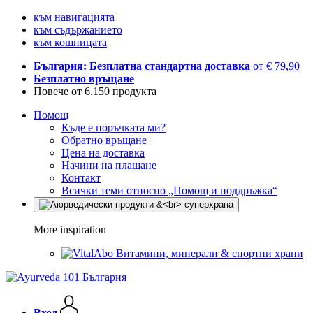
към навигацията
към съдържанието
към кошницата
България: Безплатна стандартна доставка
от € 79,90
Безплатно връщане
Повече от 6.150 продукта
Помощ
Къде е поръчката ми?
Обратно връщане
Цена на доставка
Начини на плащане
Контакт
Всички теми относно „Помощ и поддръжка“
More inspiration
Витамини, минерали & спортни храни
Вход