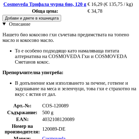
Cosmoveda Трифала чурна био, 120 g
€ 16,29
(€ 135,75 / kg)
Обща цена:
€ 34,78
Добави и двете в кошницата
Описание
Нашето био кокосово гхи съчетава предимствата на топено
масло и кокосово масло.
То е особено подходящо като намаляваща питата
алтернатива на COSMOVEDA Гхи и COSMOVEDA
Сметанов кокос.
Препоръчителна употреба:
В допълнение към използването за печене, готвене и
задушаване на меса и зеленчуци, това гхи е страхотно на
вкус с ястия от дал.
Арт.-№:
COS-120089
Съдържание:
500 g
EAN:
4032108120089
Номер на
120089-DE
производителя:
Марки:
Cosmoveda