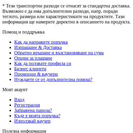
* Тези транспортни разходи се отнасят за стандартна доставка.
Възможно е да има допълнителни разходи, напр. поради
теглото, размера или характеристиките на продуктите. Тази
информация ще намерите директно в описанието на продукта.
Помощ и поддръжка
Как да направите поръчка
Изпращане & Доставка
Обратно връщане и възстановяване на сума
Опции за плащане
Как да ползвате профила си
Бизнес клиенти
Промоции & ваучери
Нуждаете се от допълнителна помощ?
Моят акаунт
Вход
Регистрация
Забравена парола?
Къде е моята поръчка?
Използвай ваучер
Полезна информация