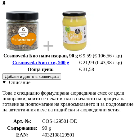
g
Cosmoveda Био панч пхоран, 90 g
€ 9,59
(€ 106,56 / kg)
Cosmoveda Био гхи, 500 g
€ 21,99
(€ 43,98 / kg)
Обща цена:
€ 31,58
Добави и двете в кошницата
Описание
Това е специално формулирана аюрведична смес от цели
подправки, които се пекат в гхи в началото на процеса на
готвене за подпомагане на храносмилането и за подпомагане
на автентичния вкус на индийски и аюрведични ястия.
Арт.-№:
COS-129501-DE
Съдържание:
90 g
EAN:
4032108129501