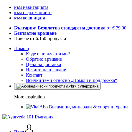
към навигацията
към съдържанието
към кошницата
България: Безплатна стандартна доставка
от € 79,90
Безплатно връщане
Повече от 6.150 продукта
Помощ
Къде е поръчката ми?
Обратно връщане
Цена на доставка
Начини на плащане
Контакт
Всички теми относно „Помощ и поддръжка“
More inspiration
Витамини, минерали & спортни храни
Вход