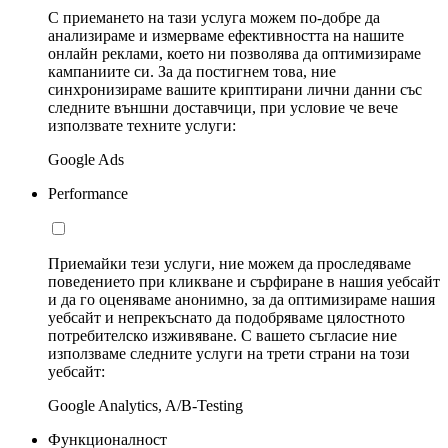
С приемането на тази услуга можем по-добре да
анализираме и измерваме ефективността на нашите
онлайн реклами, което ни позволява да оптимизираме
кампаниите си. За да постигнем това, ние
синхронизираме вашите криптирани лични данни със
следните външни доставчици, при условие че вече
използвате техните услуги:
Google Ads
Performance
Приемайки тези услуги, ние можем да проследяваме
поведението при кликване и сърфиране в нашия уебсайт
и да го оценяваме анонимно, за да оптимизираме нашия
уебсайт и непрекъснато да подобряваме цялостното
потребителско изживяване. С вашето съгласие ние
използваме следните услуги на трети страни на този
уебсайт:
Google Analytics, A/B-Testing
Функционалност