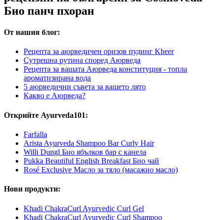
Био панч пхоран
От нашия блог:
Рецепта за аюрведичен оризов пудинг Kheer
Сутрешна рутина според Аюрведа
Рецепта за вашата Аюрведа конституция - топла
ароматизирана вода
5 аюрведични съвета за вашето лято
Какво е Аюрведа?
Открийте Ayurveda101:
Farfalla
Arista Ayurveda Shampoo Bar Curly Hair
Willi Dungl Био ябълков бар с канела
Pukka Beautiful English Breakfast Био чай
Rosé Exclusive Масло за тяло (масажно масло)
Нови продукти:
Khadi ChakraCurl Ayurvedic Curl Gel
Khadi ChakraCurl Ayurvedic Curl Shampoo