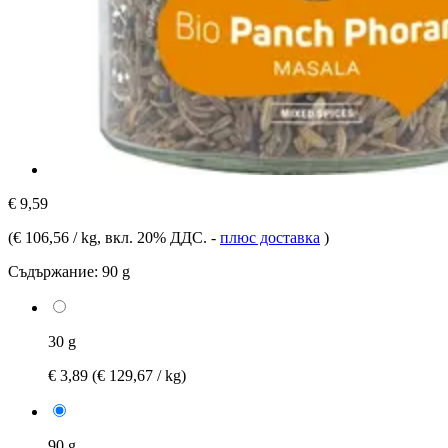
€ 9,59
(
€ 106,56 / kg
, вкл. 20% ДДС.
-
плюс доставка
)
Съдържание:
90 g
30 g
€ 3,89
(€ 129,67 / kg)
90 g