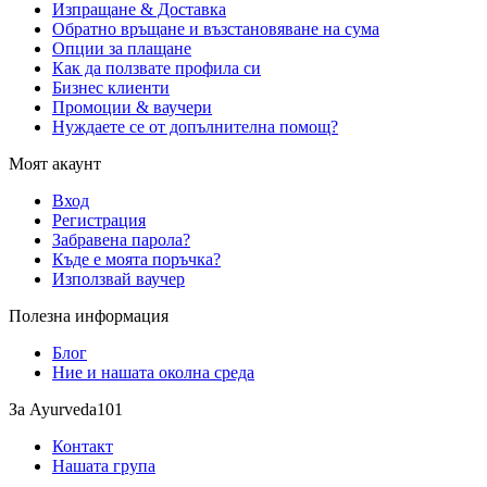
Изпращане & Доставка
Обратно връщане и възстановяване на сума
Опции за плащане
Как да ползвате профила си
Бизнес клиенти
Промоции & ваучери
Нуждаете се от допълнителна помощ?
Моят акаунт
Вход
Регистрация
Забравена парола?
Къде е моята поръчка?
Използвай ваучер
Полезна информация
Блог
Ние и нашата околна среда
За Ayurveda101
Контакт
Нашата група