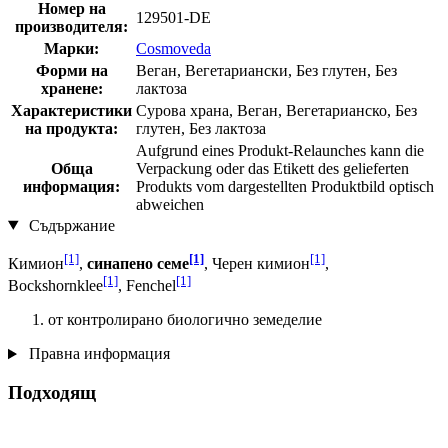
Номер на
129501-DE
производителя:
Марки:
Cosmoveda
Форми на
Веган, Вегетариански, Без глутен, Без
хранене:
лактоза
Характеристики
Сурова храна, Веган, Вегетарианско, Без
на продукта:
глутен, Без лактоза
Aufgrund eines Produkt-Relaunches kann die
Обща
Verpackung oder das Etikett des gelieferten
информация:
Produkts vom dargestellten Produktbild optisch
abweichen
Съдържание
[1]
[1]
[1]
Кимион
,
синапено семе
, Черен кимион
,
[1]
[1]
Bockshornklee
, Fenchel
от контролирано биологично земеделие
Правна информация
Подходящ