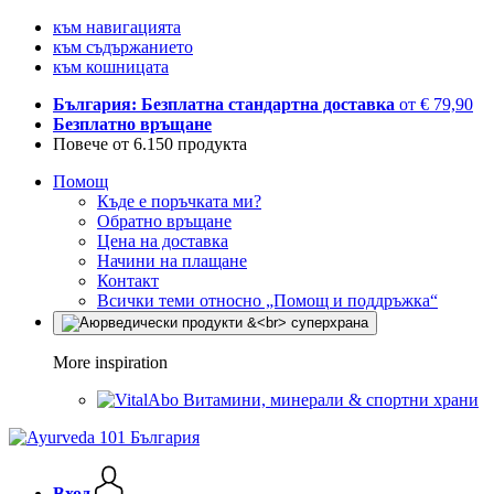
към навигацията
към съдържанието
към кошницата
България: Безплатна стандартна доставка
от € 79,90
Безплатно връщане
Повече от 6.150 продукта
Помощ
Къде е поръчката ми?
Обратно връщане
Цена на доставка
Начини на плащане
Контакт
Всички теми относно „Помощ и поддръжка“
More inspiration
Витамини, минерали & спортни храни
Вход