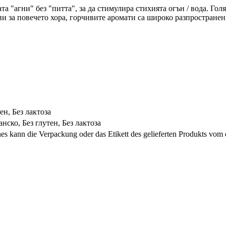
а "агни" без "питта", за да стимулира стихията огън / вода. Го
и за повечето хора, горчивите аромати са широко разпростране
ен, Без лактоза
нско, Без глутен, Без лактоза
s kann die Verpackung oder das Etikett des gelieferten Produkts vom 