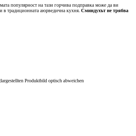
лямата популярност на тази горчива подправка може да ви
ни в традиционната аюрведична кухня.
Сминдухът не трябва
dargestellten Produktbild optisch abweichen