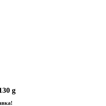
130 g
авка!