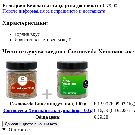
България: Безплатна стандартна доставка
от € 79,90
Повече информация за изпращането и доставката
Характеристики:
Горчив вкус
Известен в световен мащаб
Често се купува заедно с Cosmoveda Хингваштак ч
Cosmoveda Био сминдух, цял, 130 g
€ 12,99
(€ 99,92 / kg
Cosmoveda Хингваштак чурна био, 100 g
€ 16,29
(€ 162,90 / k
Обща цена:
€ 29,28
Добави и двете в кошницата
Описание