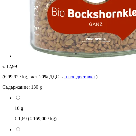
€ 12,99
(
€ 99,92 / kg
, вкл. 20% ДДС.
-
плюс доставка
)
Съдържание:
130 g
10 g
€ 1,69
(€ 169,00 / kg)