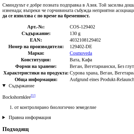
Сминдухът е добре позната подправка в Азия. Той засилва дошат
изненада; въпреки че горчивината събужда неприятни асоциаци
да се използва с по време на бременност.
Арт.-№:
COS-129402
Съдържание:
130 g
EAN:
4032108129402
Номер на производителя:
129402-DE
Марки:
Cosmoveda
Конституция:
Вата, Кафа
Форми на хранене:
Веган, Вегетариански, Без глут
Характеристики на продукта:
Сурова храна, Веган, Вегетариа
Обща информация:
Aufgrund eines Produkt-Relaunche
Съдържание
[1]
Bockshornklee
от контролирано биологично земеделие
Правна информация
Подходящ