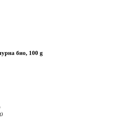
урна био, 100 g
)
g)