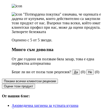
"Потвърдена покупка" означава, че оценката е
дадена от купувачи, които действително са закупили
този продукт от нас. Въпреки това всеки, който имат
клиентски профил при нас, може да оцени продукта.
Затворете бележката
Оценено с 5 от 5 звезди.
Много съм доволна
От две години нв ползвам бяла захар, това е една
перфектна алтернатива
Беше ли ви от полза тази рецензия?
(0)
(0)
Да
Не
Покажи всички клиентски рецензии
Оцени този продукт
От нашия блог:
Аюрведична хигиена за устната кухина