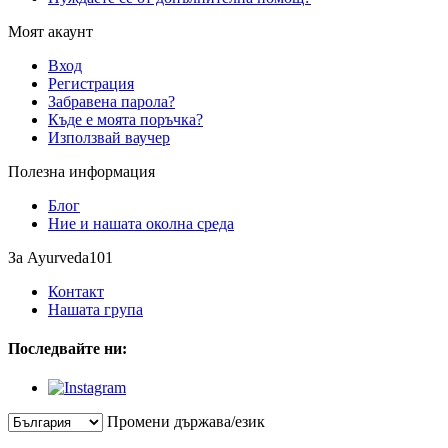
Моят акаунт
Вход
Регистрация
Забравена парола?
Къде е моята поръчка?
Използвай ваучер
Полезна информация
Блог
Ние и нашата околна среда
За Ayurveda101
Контакт
Нашата група
Последвайте ни:
Промени държава/език