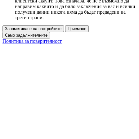
клиентски акаунт. Това означава, че не е възможно да
направим каквито и да било заключения за вас и всички
получени данни никога няма да бъдат предадени на
трети страни.
Запаметяване на настройките
Приемане
Само задължителните
Политика за поверителност