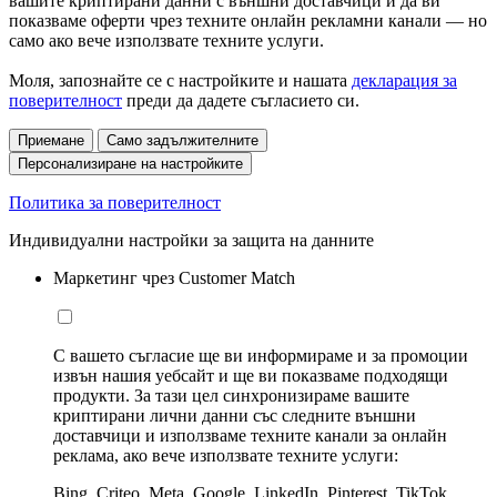
вашите криптирани данни с външни доставчици и да ви
показваме оферти чрез техните онлайн рекламни канали — но
само ако вече използвате техните услуги.
Моля, запознайте се с настройките и нашата
декларация за
поверителност
преди да дадете съгласието си.
Приемане
Само задължителните
Персонализиране на настройките
Политика за поверителност
Индивидуални настройки за защита на данните
Маркетинг чрез Customer Match
С вашето съгласие ще ви информираме и за промоции
извън нашия уебсайт и ще ви показваме подходящи
продукти. За тази цел синхронизираме вашите
криптирани лични данни със следните външни
доставчици и използваме техните канали за онлайн
реклама, ако вече използвате техните услуги:
Bing, Criteo, Meta, Google, LinkedIn, Pinterest, TikTok