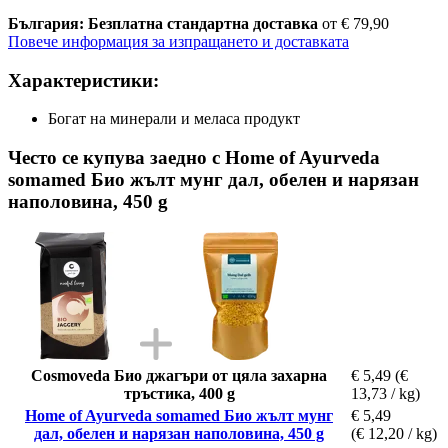
България: Безплатна стандартна доставка
от € 79,90
Повече информация за изпращането и доставката
Характеристики:
Богат на минерали и меласа продукт
Често се купува заедно с Home of Ayurveda
somamed Био жълт мунг дал, обелен и нарязан
наполовина, 450 g
Cosmoveda Био джагъри от цяла захарна
€ 5,49
(€
тръстика, 400 g
13,73 / kg)
Home of Ayurveda somamed Био жълт мунг
€ 5,49
дал, обелен и нарязан наполовина, 450 g
(€ 12,20 / kg)