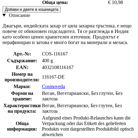
Обща цена:
€ 10,98
Добави и двете в кошницата
Описание
Джагъри, индийската захар от цяла захарна тръстика, е нещо
повече от обикновен подсладител. Тя се разглежда в Индия
като особено ценен хранителен източник. Продуктът е
нерафиниран и затова е много богат на минерали и меласа.
Арт.-№:
COS-116167
Съдържание:
400 g
EAN:
4032108116167
Номер на
116167-DE
производителя:
Марки:
Cosmoveda
Форми на
Веган, Вегетариански, Без глутен, Без
хранене:
лактоза
Характеристики
Веган, Вегетарианско, Без глутен, Без
на продукта:
лактоза
Aufgrund eines Produkt-Relaunches kann die
Обща
Verpackung oder das Etikett des gelieferten
информация:
Produkts vom dargestellten Produktbild optisch
abweichen