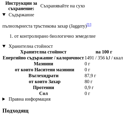
Инструкции за
Съхранявайте на сухо
съхранение:
Съдържание
[1]
пълнозърнеста тръстикова захар (Jaggery)
от контролирано биологично земеделие
Хранителна стойност
Хранителна стойност
на 100 г
Енергийно съдържание / калоричност
1491 / 356 kJ / ккал
Мазнини
0 г
от които Наситени мазнини
0 г
Въглехидрати
87,9 г
от които Захар
80 г
Протеини
0,9 г
Сол
0 г
Правна информация
Подходящ