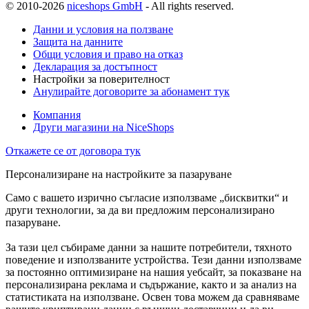
© 2010-2026
niceshops GmbH
- All rights reserved.
Данни и условия на ползване
Защита на данните
Общи условия и право на отказ
Декларация за достъпност
Настройки за поверителност
Анулирайте договорите за абонамент тук
Компания
Други магазини на NiceShops
Откажете се от договора тук
Персонализиране на настройките за пазаруване
Само с вашето изрично съгласие използваме „бисквитки“ и
други технологии, за да ви предложим персонализирано
пазаруване.
За тази цел събираме данни за нашите потребители, тяхното
поведение и използваните устройства. Тези данни използваме
за постоянно оптимизиране на нашия уебсайт, за показване на
персонализирана реклама и съдържание, както и за анализ на
статистиката на използване. Освен това можем да сравняваме