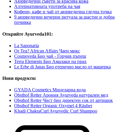
Аюрведични съвети за красива кожа
Алтернативната употреба на чая
Кофеин, кафе и чай от аюрведична гледна точка
9 аюрведични вечерни ритуала за щастие и добра
почивка
Открийте Ayurveda101:
La Saponaria
Or Tea? African Affairs Чаен микс
Cosmoveda Био чай - Горчив пъпеш
Terra Elements Био Амалаки на прах
Le Erbe di Janas Био етерично масло от мащерка
Нови продукти:
GYADA Cosmetics Мицеларна вода
Obsthof Retter Арония Ayurveda натурален мед
Obsthof Retter Чист био директен сок от артишок
Obsthof Retter Organic Oxymel 4 Räuber
Khadi ChakraCurl Ayurvedic Curl Shampoo