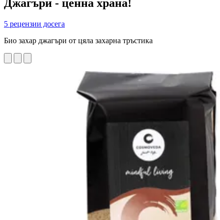
Джагъри - ценна храна!
5 рецензии досега
Био захар джагъри от цяла захарна тръстика