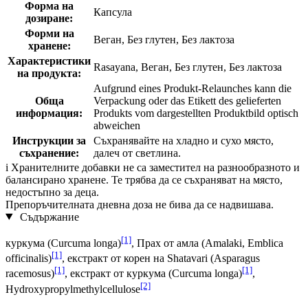
Форма на
Капсула
дозиране:
Форми на
Веган, Без глутен, Без лактоза
хранене:
Характеристики
Rasayana, Веган, Без глутен, Без лактоза
на продукта:
Aufgrund eines Produkt-Relaunches kann die
Обща
Verpackung oder das Etikett des gelieferten
информация:
Produkts vom dargestellten Produktbild optisch
abweichen
Инструкции за
Съхранявайте на хладно и сухо място,
съхранение:
далеч от светлина.
i
Хранителните добавки не са заместител на разнообразното и
балансирано хранене. Те трябва да се съхраняват на място,
недостъпно за деца.
Препоръчителната дневна доза не бива да се надвишава.
Съдържание
[1]
куркума (Curcuma longa)
, Прах от амла (Amalaki, Emblica
[1]
officinalis)
, екстракт от корен на Shatavari (Asparagus
[1]
[1]
racemosus)
, екстракт от куркума (Curcuma longa)
,
[2]
Hydroxypropylmethylcellulose