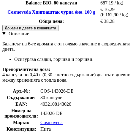
Balance BIO, 80 капсули
687,19 / kg)
€ 16,29
Cosmoveda Хингваштак чурна био, 100 g
(€ 162,90 / kg)
Обща цена:
€ 38,28
Добави и двете в кошницата
Описание
Балансът на 6-те аромата е от голямо значение в аюрведичната
диета.
Осигурява сладки, горчиви и горчиви.
Препоръчителна доза:
4 капсули по 0,40 г (0,30 г нетно съдържание) два пъти дневно
между храненията с топла вода.
Арт.-№:
COS-143026-DE
Съдържание:
80 капсули
EAN:
4032108143026
Номер на
143026-DE
производителя:
Марки:
Cosmoveda
Конституция:
Пита