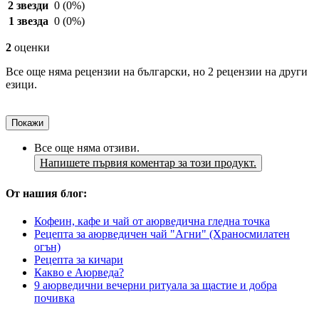
2 звезди
0
(0%)
1 звезда
0
(0%)
2
оценки
Все още няма рецензии на български, но 2 рецензии на други
езици.
Покажи
Все още няма отзиви.
Напишете първия коментар за този продукт.
От нашия блог:
Кофеин, кафе и чай от аюрведична гледна точка
Рецепта за аюрведичен чай "Агни" (Храносмилатен
огън)
Рецепта за кичари
Какво е Аюрведа?
9 аюрведични вечерни ритуала за щастие и добра
почивка