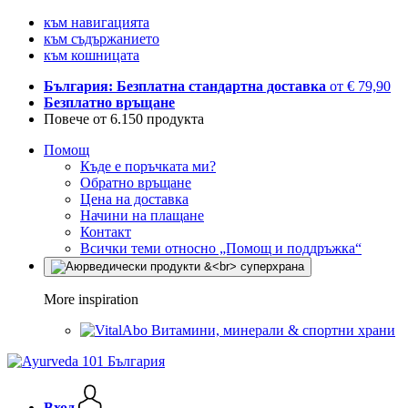
към навигацията
към съдържанието
към кошницата
България: Безплатна стандартна доставка
от € 79,90
Безплатно връщане
Повече от 6.150 продукта
Помощ
Къде е поръчката ми?
Обратно връщане
Цена на доставка
Начини на плащане
Контакт
Всички теми относно „Помощ и поддръжка“
More inspiration
Витамини, минерали & спортни храни
Вход