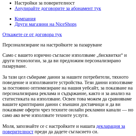
Настройки за поверителност
Анулирайте договорите за абонамент тук
Компания
Други магазини на NiceShops
Откажете се от договора тук
Персонализиране на настройките за пазаруване
Само с вашето изрично съгласие използваме „бисквитки“ и
други технологии, за да ви предложим персонализирано
пазаруване.
За тази цел събираме данни за нашите потребители, тяхното
поведение и използваните устройства. Тези данни използваме
за постоянно оптимизиране на нашия уебсайт, за показване на
персонализирана реклама и съдържание, както и за анализ на
статистиката на използване. Освен това можем да сравняваме
вашите криптирани данни с външни доставчици и да ви
показваме оферти чрез техните онлайн рекламни канали — но
само ако вече използвате техните услуги.
Моля, запознайте се с настройките и нашата
декларация за
поверителност
преди да дадете съгласието си.