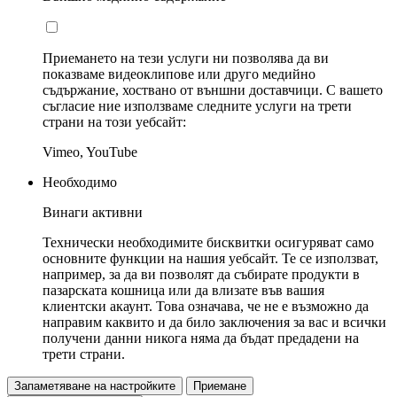
Приемането на тези услуги ни позволява да ви
показваме видеоклипове или друго медийно
съдържание, хоствано от външни доставчици. С вашето
съгласие ние използваме следните услуги на трети
страни на този уебсайт:
Vimeo, YouTube
Необходимо
Винаги активни
Технически необходимите бисквитки осигуряват само
основните функции на нашия уебсайт. Те се използват,
например, за да ви позволят да събирате продукти в
пазарската кошница или да влизате във вашия
клиентски акаунт. Това означава, че не е възможно да
направим каквито и да било заключения за вас и всички
получени данни никога няма да бъдат предадени на
трети страни.
Запаметяване на настройките
Приемане