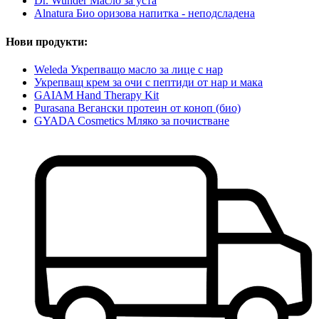
Dr. Wunder Масло за уста
Alnatura Био оризова напитка - неподсладена
Нови продукти:
Weleda Укрепващо масло за лице с нар
Укрепващ крем за очи с пептиди от нар и мака
GAIAM Hand Therapy Kit
Purasana Вегански протеин от коноп (био)
GYADA Cosmetics Мляко за почистване