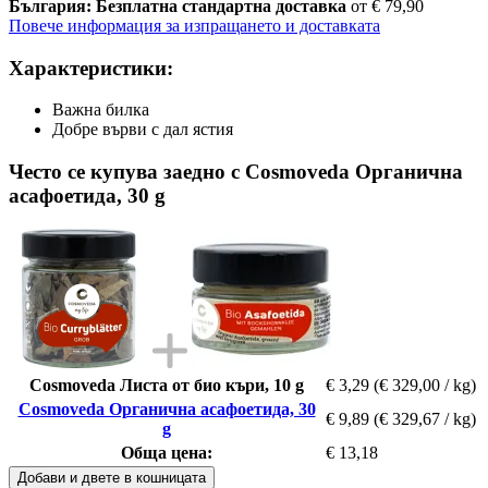
България: Безплатна стандартна доставка
от € 79,90
Повече информация за изпращането и доставката
Характеристики:
Важна билка
Добре върви с дал ястия
Често се купува заедно с Cosmoveda Органична
асафоетида, 30 g
Cosmoveda Листа от био къри, 10 g
€ 3,29
(€ 329,00 / kg)
Cosmoveda Органична асафоетида, 30
€ 9,89
(€ 329,67 / kg)
g
Обща цена:
€ 13,18
Добави и двете в кошницата