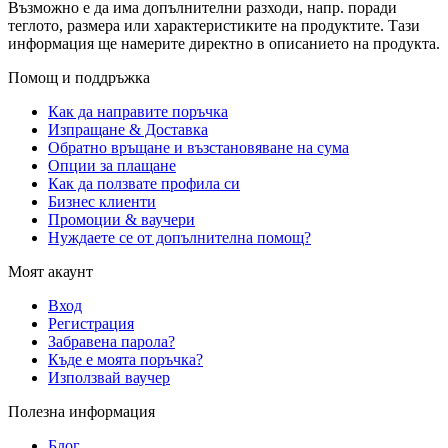
Възможно е да има допълнителни разходи, напр. поради
теглото, размера или характеристиките на продуктите. Тази
информация ще намерите директно в описанието на продукта.
Помощ и поддръжка
Как да направите поръчка
Изпращане & Доставка
Обратно връщане и възстановяване на сума
Опции за плащане
Как да ползвате профила си
Бизнес клиенти
Промоции & ваучери
Нуждаете се от допълнителна помощ?
Моят акаунт
Вход
Регистрация
Забравена парола?
Къде е моята поръчка?
Използвай ваучер
Полезна информация
Блог