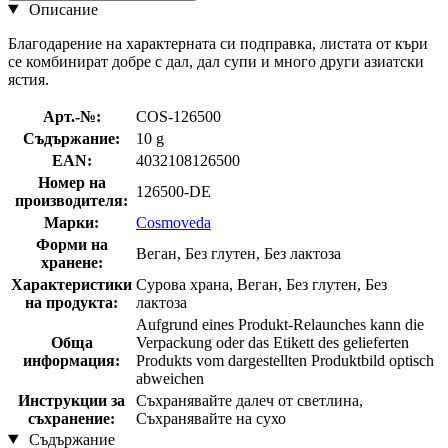
Описание
Благодарение на характерната си подправка, листата от къри
се комбинират добре с дал, дал супи и много други азиатски
ястия.
Арт.-№:
COS-126500
Съдържание:
10 g
EAN:
4032108126500
Номер на
126500-DE
производителя:
Марки:
Cosmoveda
Форми на
Веган, Без глутен, Без лактоза
хранене:
Характеристики
Сурова храна, Веган, Без глутен, Без
на продукта:
лактоза
Aufgrund eines Produkt-Relaunches kann die
Обща
Verpackung oder das Etikett des gelieferten
информация:
Produkts vom dargestellten Produktbild optisch
abweichen
Инструкции за
Съхранявайте далеч от светлина,
съхранение:
Съхранявайте на сухо
Съдържание