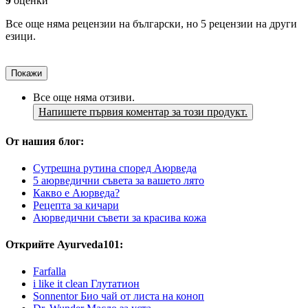
9
оценки
Все още няма рецензии на български, но 5 рецензии на други
езици.
Покажи
Все още няма отзиви.
Напишете първия коментар за този продукт.
От нашия блог:
Сутрешна рутина според Аюрведа
5 аюрведични съвета за вашето лято
Какво е Аюрведа?
Рецепта за кичари
Аюрведични съвети за красива кожа
Открийте Ayurveda101:
Farfalla
i like it clean Глутатион
Sonnentor Био чай от листа на коноп