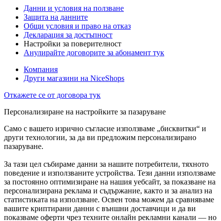
Данни и условия на ползване
Защита на данните
Общи условия и право на отказ
Декларация за достъпност
Настройки за поверителност
Анулирайте договорите за абонамент тук
Компания
Други магазини на NiceShops
Откажете се от договора тук
Персонализиране на настройките за пазаруване
Само с вашето изрично съгласие използваме „бисквитки“ и
други технологии, за да ви предложим персонализирано
пазаруване.
За тази цел събираме данни за нашите потребители, тяхното
поведение и използваните устройства. Тези данни използваме
за постоянно оптимизиране на нашия уебсайт, за показване на
персонализирана реклама и съдържание, както и за анализ на
статистиката на използване. Освен това можем да сравняваме
вашите криптирани данни с външни доставчици и да ви
показваме оферти чрез техните онлайн рекламни канали — но