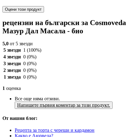
Оцени този продукт
рецензии на български за Cosmoveda
Мазур Дал Масала - био
5,0
от 5 звезди
5 звезди
1
(100%)
4 звезди
0
(0%)
3 звезди
0
(0%)
2 звезди
0
(0%)
1 звезда
0
(0%)
1
оценка
Все още няма отзиви.
Напишете първия коментар за този продукт.
От нашия блог:
Рецепта за торта с череши и кардамон
Какво е Аюрведа?