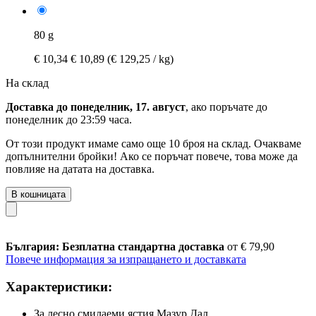
80 g
€ 10,34
€ 10,89
(€ 129,25 / kg)
На склад
Доставка до понеделник, 17. август
, ако поръчате до
понеделник до 23:59 часа
.
От този продукт имаме само още 10 броя на склад. Очакваме
допълнителни бройки! Ако се поръчат повече, това може да
повлияе на датата на доставка.
В кошницата
България: Безплатна стандартна доставка
от € 79,90
Повече информация за изпращането и доставката
Характеристики:
За лесно смилаеми ястия Мазур Дал