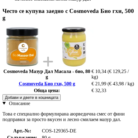
Често се купува заедно с Cosmoveda Био гхи, 500
g
Cosmoveda Мазур Дал Масала - био, 80
€ 10,34
(€ 129,25 /
g
kg)
Cosmoveda Био гхи, 500 g
€ 21,99
(€ 43,98 / kg)
Обща цена:
€ 32,33
Добави и двете в кошницата
Описание
Това е специално формулирана аюрведична смес от фини
подправки за просто вкусен и лесно смилаем мазур дал.
Арт.-№:
COS-129365-DE
Съдържание:
80 g