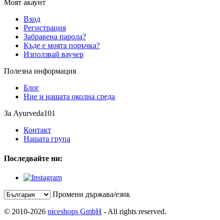
Моят акаунт
Вход
Регистрация
Забравена парола?
Къде е моята поръчка?
Използвай ваучер
Полезна информация
Блог
Ние и нашата околна среда
За Ayurveda101
Контакт
Нашата група
Последвайте ни:
Промени държава/език
© 2010-2026
niceshops GmbH
- All rights reserved.