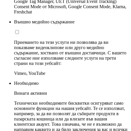
Google Tag Manager, UET (Universal Event Tracking)
Consent Mode от Microsoft, Google Consent Mode, Klarna,
Freshchat
Външно медийно съдържание
Приемането на тези услуги ни позволява да ви
показваме видеоклипове или друго медийно
съдържание, хоствано от външни доставчици. С вашето
съгласие ние използваме следните услуги на трети
страни на този уебсайт:
Vimeo, YouTube
Необходимо
Винаги активни
Технически необходимите бисквитки осигуряват само
основните функции на нашия уебсайт. Те се използват,
например, за да ви позволят да събирате продукти в
пазарската кошница или да влизате във вашия
клиентски акаунт. Това означава, че не е възможно да
направим каквито и да било заключения за вас и всички