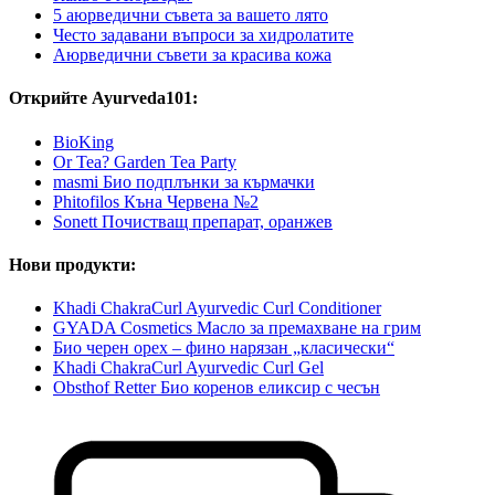
5 аюрведични съвета за вашето лято
Често задавани въпроси за хидролатите
Аюрведични съвети за красива кожа
Открийте Ayurveda101:
BioKing
Or Tea? Garden Tea Party
masmi Био подплънки за кърмачки
Phitofilos Къна Червена №2
Sonett Почистващ препарат, оранжев
Нови продукти:
Khadi ChakraCurl Ayurvedic Curl Conditioner
GYADA Cosmetics Масло за премахване на грим
Био черен орех – фино нарязан „класически“
Khadi ChakraCurl Ayurvedic Curl Gel
Obsthof Retter Био коренов еликсир с чесън