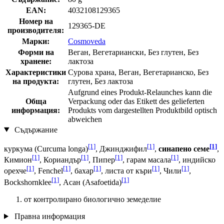
EAN:
4032108129365
Номер на
129365-DE
производителя:
Марки:
Cosmoveda
Форми на
Веган, Вегетариански, Без глутен, Без
хранене:
лактоза
Характеристики
Сурова храна, Веган, Вегетарианско, Без
на продукта:
глутен, Без лактоза
Aufgrund eines Produkt-Relaunches kann die
Обща
Verpackung oder das Etikett des gelieferten
информация:
Produkts vom dargestellten Produktbild optisch
abweichen
Съдържание
[1]
[1]
[1]
куркума (Curcuma longa)
, Джинджифил
,
синапено семе
,
[1]
[1]
[1]
[1]
Кимион
, Кориандър
, Пипер
, гарам масала
, индийско
[1]
[1]
[1]
[1]
[1]
орехче
, Fenchel
, бахар
, листа от къри
, Чили
,
[1]
[1]
Bockshornklee
, Асан (Asafoetida)
от контролирано биологично земеделие
Правна информация