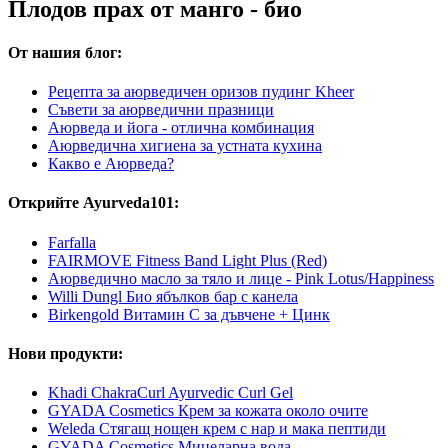
Плодов прах от манго - био
От нашия блог:
Рецепта за аюрведичен оризов пудинг Kheer
Съвети за аюрведични празници
Аюрведа и йога - отлична комбинация
Аюрведична хигиена за устната кухина
Какво е Аюрведа?
Открийте Ayurveda101:
Farfalla
FAIRMOVE Fitness Band Light Plus (Red)
Аюрведично масло за тяло и лице - Pink Lotus/Happiness
Willi Dungl Био ябълков бар с канела
Birkengold Витамин С за дъвчене + Цинк
Нови продукти:
Khadi ChakraCurl Ayurvedic Curl Gel
GYADA Cosmetics Крем за кожата около очите
Weleda Стягащ нощен крем с нар и мака пептиди
GYADA Cosmetics Мицеларна вода