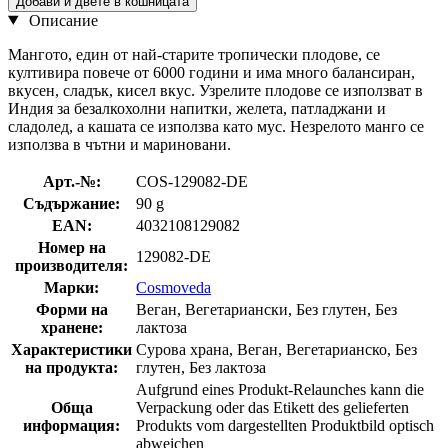
Добави и двете в кошницата
Описание
Мангото, един от най-старите тропически плодове, се
култивира повече от 6000 години и има много балансиран,
вкусен, сладък, кисел вкус. Узрелите плодове се използват в
Индия за безалкохолни напитки, желета, патладжани и
сладолед, а кашата се използва като мус. Незрелото манго се
използва в чътни и мариновани.
Арт.-№:
COS-129082-DE
Съдържание:
90 g
EAN:
4032108129082
Номер на
129082-DE
производителя:
Марки:
Cosmoveda
Форми на
Веган, Вегетариански, Без глутен, Без
хранене:
лактоза
Характеристики
Сурова храна, Веган, Вегетарианско, Без
на продукта:
глутен, Без лактоза
Aufgrund eines Produkt-Relaunches kann die
Обща
Verpackung oder das Etikett des gelieferten
информация:
Produkts vom dargestellten Produktbild optisch
abweichen