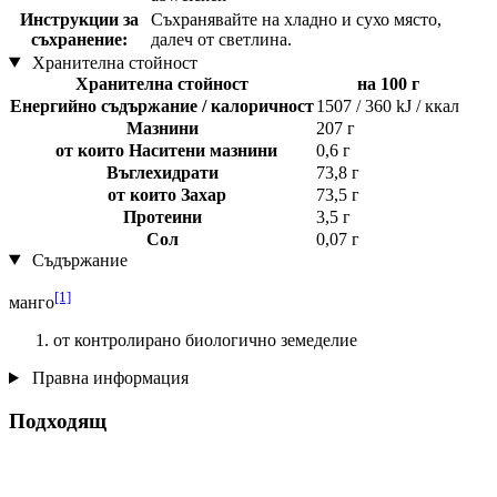
Инструкции за
Съхранявайте на хладно и сухо място,
съхранение:
далеч от светлина.
Хранителна стойност
Хранителна стойност
на 100 г
Енергийно съдържание / калоричност
1507 / 360 kJ / ккал
Мазнини
207 г
от които Наситени мазнини
0,6 г
Въглехидрати
73,8 г
от които Захар
73,5 г
Протеини
3,5 г
Сол
0,07 г
Съдържание
[1]
манго
от контролирано биологично земеделие
Правна информация
Подходящ