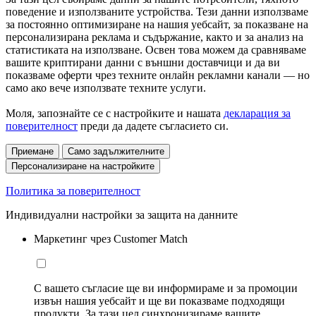
поведение и използваните устройства. Тези данни използваме
за постоянно оптимизиране на нашия уебсайт, за показване на
персонализирана реклама и съдържание, както и за анализ на
статистиката на използване. Освен това можем да сравняваме
вашите криптирани данни с външни доставчици и да ви
показваме оферти чрез техните онлайн рекламни канали — но
само ако вече използвате техните услуги.
Моля, запознайте се с настройките и нашата
декларация за
поверителност
преди да дадете съгласието си.
Приемане
Само задължителните
Персонализиране на настройките
Политика за поверителност
Индивидуални настройки за защита на данните
Маркетинг чрез Customer Match
С вашето съгласие ще ви информираме и за промоции
извън нашия уебсайт и ще ви показваме подходящи
продукти. За тази цел синхронизираме вашите