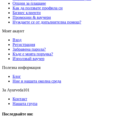
Опции за плащане
Как да ползвате профила си
Бизнес клиенти
Промоции & ваучери
Нуждаете се от допълнителна помощ?
Моят акаунт
Вход
Регистрация
Забравена парола?
Къде е моята поръчка?
Използвай ваучер
Полезна информация
Блог
Ние и нашата околна среда
За Ayurveda101
Контакт
Нашата група
Последвайте ни: