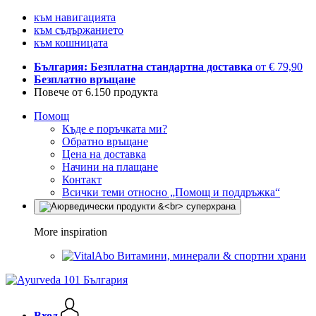
към навигацията
към съдържанието
към кошницата
България: Безплатна стандартна доставка
от € 79,90
Безплатно връщане
Повече от 6.150 продукта
Помощ
Къде е поръчката ми?
Обратно връщане
Цена на доставка
Начини на плащане
Контакт
Всички теми относно „Помощ и поддръжка“
More inspiration
Витамини, минерали & спортни храни
Вход