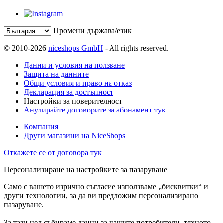
Промени държава/език
© 2010-2026
niceshops GmbH
- All rights reserved.
Данни и условия на ползване
Защита на данните
Общи условия и право на отказ
Декларация за достъпност
Настройки за поверителност
Анулирайте договорите за абонамент тук
Компания
Други магазини на NiceShops
Откажете се от договора тук
Персонализиране на настройките за пазаруване
Само с вашето изрично съгласие използваме „бисквитки“ и
други технологии, за да ви предложим персонализирано
пазаруване.
За тази цел събираме данни за нашите потребители, тяхното