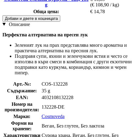
g
(€ 108,90 / kg)
Обща цена:
€ 14,78
Добави и двете в кошницата
Описание
Перфектна алтернатива на пресен лук
Зеленият лук на прах представлява много ароматна и
практична алтернатива на пресния лук.
Подправя супи, яхнии и зеленчукови ястия и често се
използва в къри смеси в комбинация с други екзотични
подправки като куркума, кориандър, кимион и черен
пипер.
Арт.-№:
COS-132228
Съдържание:
35 g
EAN:
4032108132228
Номер на
132228-DE
производителя:
Марки:
Cosmoveda
Форми на
Веган, Без глутен, Без лактоза
хранене:
Характеристики
Сурова храна, Веган, Без глутен, Без