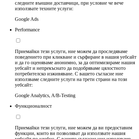
следните външни доставчици, при условие че вече
използвате техните услуги:
Google Ads
Performance
Приемайки тези услуги, ние можем да проследяваме
поведението при кликване и сърфиране в нашия уебсайт
и да го оценяваме анонимно, за да оптимизираме нашия
уебсайт и непрекъснато да подобряваме цялостното
потребителско изживяване. С вашето съгласие ние
използваме следните услуги на трети страни на този
уебсайт:
Google Analytics, A/B-Testing
Функционалност
Приемайки тези услуги, ние можем да ви предоставим
функции, които ви позволяват да използвате нашия
уебсайт по-удобно. С вашето съгласие ние използваме