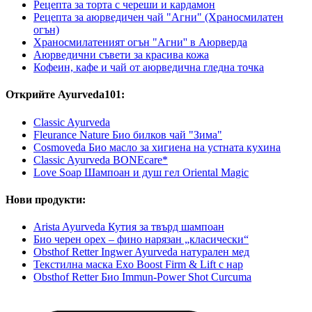
Рецепта за торта с череши и кардамон
Рецепта за аюрведичен чай "Агни" (Храносмилатен
огън)
Храносмилатеният огън "Агни'' в Аюрверда
Аюрведични съвети за красива кожа
Кофеин, кафе и чай от аюрведична гледна точка
Открийте Ayurveda101:
Classic Ayurveda
Fleurance Nature Био билков чай "Зима"
Cosmoveda Био масло за хигиена на устната кухина
Classic Ayurveda BONEcare*
Love Soap Шампоан и душ гел Oriental Magic
Нови продукти:
Arista Ayurveda Кутия за твърд шампоан
Био черен орех – фино нарязан „класически“
Obsthof Retter Ingwer Ayurveda натурален мед
Текстилна маска Exo Boost Firm & Lift с нар
Obsthof Retter Био Immun-Power Shot Curcuma