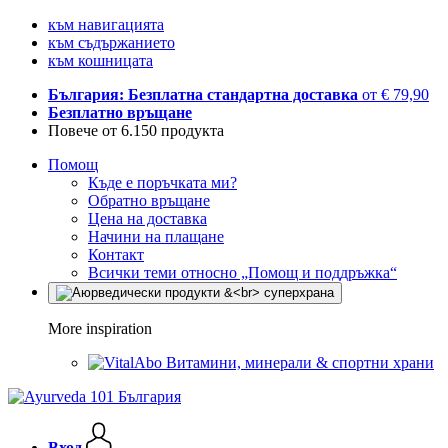
към навигацията
към съдържанието
към кошницата
България: Безплатна стандартна доставка
от € 79,90
Безплатно връщане
Повече от 6.150 продукта
Помощ
Къде е поръчката ми?
Обратно връщане
Цена на доставка
Начини на плащане
Контакт
Всички теми относно „Помощ и поддръжка“
More inspiration
Витамини, минерали & спортни храни
Вход