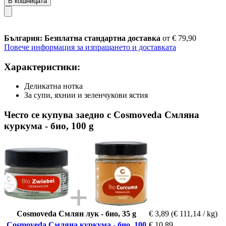
В кошницата
България: Безплатна стандартна доставка
от € 79,90
Повече информация за изпращането и доставката
Характеристики:
Деликатна нотка
За супи, яхнии и зеленчукови ястия
Често се купува заедно с Cosmoveda Смляна
куркума - био, 100 g
Cosmoveda Смлян лук - био, 35 g
€ 3,89
(€ 111,14 / kg)
Cosmoveda Смляна куркума - био, 100
€ 10,89