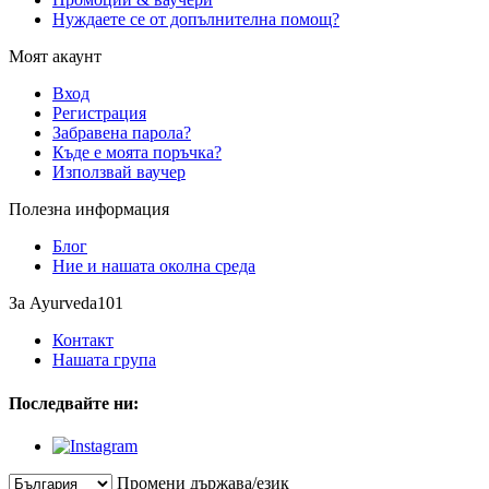
Нуждаете се от допълнителна помощ?
Моят акаунт
Вход
Регистрация
Забравена парола?
Къде е моята поръчка?
Използвай ваучер
Полезна информация
Блог
Ние и нашата околна среда
За Ayurveda101
Контакт
Нашата група
Последвайте ни:
Промени държава/език