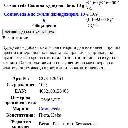
€ 1,60
(€ 160,00 /
Cosmoveda Смляна куркума - био, 10 g
kg)
Cosmoveda Био смлян джинджифил, 10
€ 1,69
g
(€ 169,00 / kg)
Обща цена:
€ 3,29
Добави и двете в кошницата
Описание
Куркума се добавя към ястия с къри и дал като леко горчива,
прясно пиперлива съставка за подправки. Тя придава на
праховете от къри златисто жълт цвят и повишава вкуса на
ястията. Важни съставки на изсушения и смлян корен са
жълтото оцветяващо куркумин и горчивите вещества.
Арт.-№:
COS-126463
Съдържание:
10 g
EAN:
4032108126463
Номер на
126463-DE
производителя:
Марки:
Cosmoveda
Конституция:
Пита, Кафа
Форми на
Веган, Без глутен, Без лактоза
хранене: