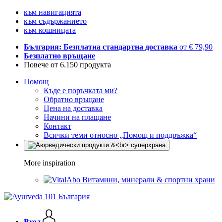
към навигацията
към съдържанието
към кошницата
България: Безплатна стандартна доставка
от € 79,90
Безплатно връщане
Повече от 6.150 продукта
Помощ
Къде е поръчката ми?
Обратно връщане
Цена на доставка
Начини на плащане
Контакт
Всички теми относно „Помощ и поддръжка“
More inspiration
Витамини, минерали & спортни храни
Вход