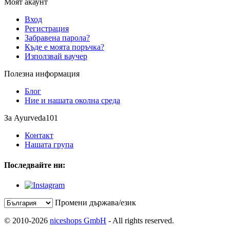
Моят акаунт
Вход
Регистрация
Забравена парола?
Къде е моята поръчка?
Използвай ваучер
Полезна информация
Блог
Ние и нашата околна среда
За Ayurveda101
Контакт
Нашата група
Последвайте ни:
Промени държава/език
© 2010-2026
niceshops GmbH
- All rights reserved.