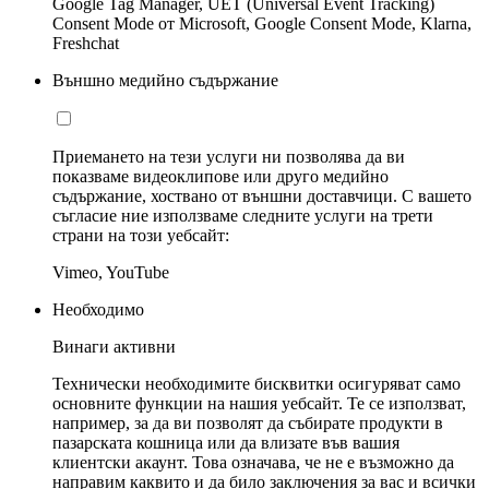
Google Tag Manager, UET (Universal Event Tracking)
Consent Mode от Microsoft, Google Consent Mode, Klarna,
Freshchat
Външно медийно съдържание
Приемането на тези услуги ни позволява да ви
показваме видеоклипове или друго медийно
съдържание, хоствано от външни доставчици. С вашето
съгласие ние използваме следните услуги на трети
страни на този уебсайт:
Vimeo, YouTube
Необходимо
Винаги активни
Технически необходимите бисквитки осигуряват само
основните функции на нашия уебсайт. Те се използват,
например, за да ви позволят да събирате продукти в
пазарската кошница или да влизате във вашия
клиентски акаунт. Това означава, че не е възможно да
направим каквито и да било заключения за вас и всички