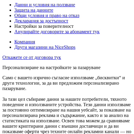
Данни и условия на ползване
Защита на данните
Общи условия и право на отказ
Декларация за достъпност
Настройки за поверителност
Анулирайте договорите за абонамент тук
Компания
Други магазини на NiceShops
Откажете се от договора тук
Персонализиране на настройките за пазаруване
Само с вашето изрично съгласие използваме „бисквитки“ и
други технологии, за да ви предложим персонализирано
пазаруване.
За тази цел събираме данни за нашите потребители, тяхното
поведение и използваните устройства. Тези данни използваме
за постоянно оптимизиране на нашия уебсайт, за показване на
персонализирана реклама и съдържание, както и за анализ на
статистиката на използване. Освен това можем да сравняваме
вашите криптирани данни с външни доставчици и да ви
показваме оферти чрез техните онлайн рекламни канали — но