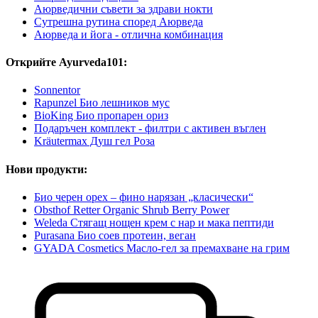
Аюрведични съвети за здрави нокти
Сутрешна рутина според Аюрведа
Аюрведа и йога - отлична комбинация
Открийте Ayurveda101:
Sonnentor
Rapunzel Био лешников мус
BioKing Био пропарен ориз
Подаръчен комплект - филтри с активен въглен
Kräutermax Душ гел Роза
Нови продукти:
Био черен орех – фино нарязан „класически“
Obsthof Retter Organic Shrub Berry Power
Weleda Стягащ нощен крем с нар и мака пептиди
Purasana Био соев протеин, веган
GYADA Cosmetics Масло-гел за премахване на грим