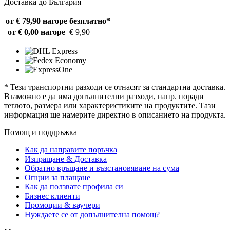
Доставка до България
от € 79,90 нагоре
безплатно*
от € 0,00 нагоре
€ 9,90
* Тези транспортни разходи се отнасят за стандартна доставка.
Възможно е да има допълнителни разходи, напр. поради
теглото, размера или характеристиките на продуктите. Тази
информация ще намерите директно в описанието на продукта.
Помощ и поддръжка
Как да направите поръчка
Изпращане & Доставка
Обратно връщане и възстановяване на сума
Опции за плащане
Как да ползвате профила си
Бизнес клиенти
Промоции & ваучери
Нуждаете се от допълнителна помощ?