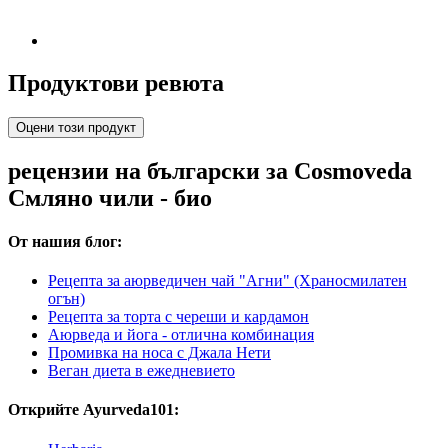
Продуктови ревюта
Оцени този продукт
рецензии на български за Cosmoveda
Смляно чили - био
От нашия блог:
Рецепта за аюрведичен чай "Агни" (Храносмилатен
огън)
Рецепта за торта с череши и кардамон
Аюрведа и йога - отлична комбинация
Промивка на носа с Джала Нети
Веган диета в ежедневието
Открийте Ayurveda101: