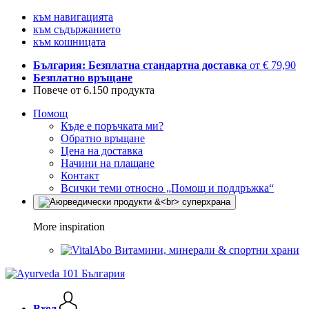
към навигацията
към съдържанието
към кошницата
България: Безплатна стандартна доставка
от € 79,90
Безплатно връщане
Повече от 6.150 продукта
Помощ
Къде е поръчката ми?
Обратно връщане
Цена на доставка
Начини на плащане
Контакт
Всички теми относно „Помощ и поддръжка“
More inspiration
Витамини, минерали & спортни храни
Вход