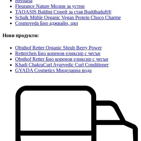
Herbaria
Fleurance Nature Молив за устни
TAOASIS Baldini Спрей за стая Buddhaduft®
Schalk Mühle Organic Vegan Protein Choco Charme
Cosmoveda Био аджвайн, цял
Нови продукти:
Obsthof Retter Organic Shrub Berry Power
Retterchen Био коренов еликсир с чесън
Obsthof Retter Био коренов еликсир с чесън
Khadi ChakraCurl Ayurvedic Curl Conditioner
GYADA Cosmetics Мицеларна вода