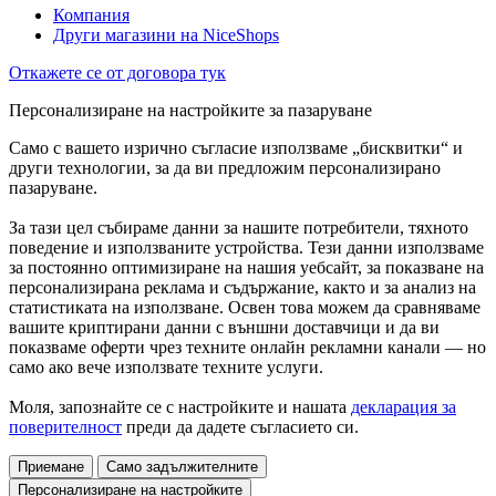
Компания
Други магазини на NiceShops
Откажете се от договора тук
Персонализиране на настройките за пазаруване
Само с вашето изрично съгласие използваме „бисквитки“ и
други технологии, за да ви предложим персонализирано
пазаруване.
За тази цел събираме данни за нашите потребители, тяхното
поведение и използваните устройства. Тези данни използваме
за постоянно оптимизиране на нашия уебсайт, за показване на
персонализирана реклама и съдържание, както и за анализ на
статистиката на използване. Освен това можем да сравняваме
вашите криптирани данни с външни доставчици и да ви
показваме оферти чрез техните онлайн рекламни канали — но
само ако вече използвате техните услуги.
Моля, запознайте се с настройките и нашата
декларация за
поверителност
преди да дадете съгласието си.
Приемане
Само задължителните
Персонализиране на настройките