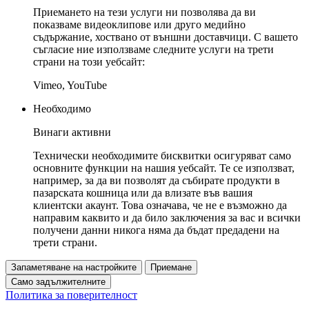
Приемането на тези услуги ни позволява да ви
показваме видеоклипове или друго медийно
съдържание, хоствано от външни доставчици. С вашето
съгласие ние използваме следните услуги на трети
страни на този уебсайт:
Vimeo, YouTube
Необходимо
Винаги активни
Технически необходимите бисквитки осигуряват само
основните функции на нашия уебсайт. Те се използват,
например, за да ви позволят да събирате продукти в
пазарската кошница или да влизате във вашия
клиентски акаунт. Това означава, че не е възможно да
направим каквито и да било заключения за вас и всички
получени данни никога няма да бъдат предадени на
трети страни.
Запаметяване на настройките
Приемане
Само задължителните
Политика за поверителност