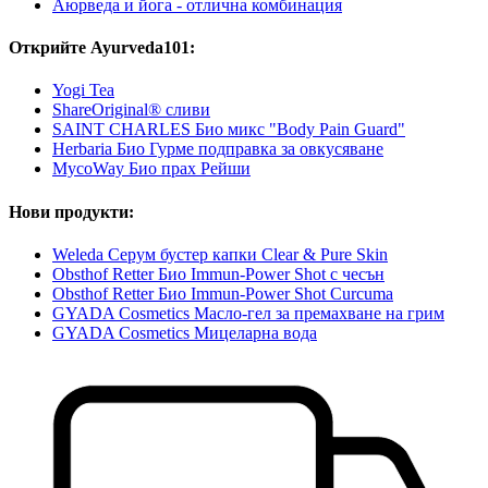
Аюрведа и йога - отлична комбинация
Открийте Ayurveda101:
Yogi Tea
ShareOriginal® сливи
SAINT CHARLES Био микс "Body Pain Guard"
Herbaria Био Гурме подправка за овкусяване
MycoWay Био прах Рейши
Нови продукти:
Weleda Серум бустер капки Clear & Pure Skin
Obsthof Retter Био Immun-Power Shot с чесън
Obsthof Retter Био Immun-Power Shot Curcuma
GYADA Cosmetics Масло-гел за премахване на грим
GYADA Cosmetics Мицеларна вода