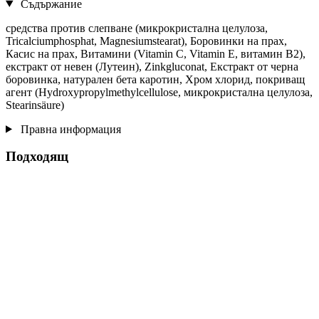
Съдържание
средства против слепване (микрокристална целулоза,
Tricalciumphosphat, Magnesiumstearat), Боровинки на прах,
Касис на прах, Витамини (Vitamin C, Vitamin E, витамин В2),
екстракт от невен (Лутеин), Zinkgluconat, Екстракт от черна
боровинка, натурален бета каротин, Хром хлорид, покриващ
агент (Hydroxypropylmethylcellulose, микрокристална целулоза,
Stearinsäure)
Правна информация
Подходящ