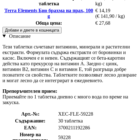
таблетка
kg)
Terra Elements Био брахма на прах, 100
€ 14,19
g
(€ 141,90 / kg)
Обща цена:
€ 27,68
Добави и двете в кошницата
Описание
Тези таблетки съчетават витамини, минерали и растителни
екстракти. Формулата съдържа екстракти от боровинки и
касис. Включен е и невен. Съдържащият се бета-каротин
действа като прекурсор на витамин А. Заедно с цинк,
витамин B2, витамин C и витамин E, той разгръща добре
познатите си свойства. Таблетките позволяват лесно дозиране
и могат лесно да се интегрират в ежедневието.
Препоръчителен прием:
Приемайте по 1 таблетка дневно с много вода по време на
закуска.
Арт.-№:
XEC-FLE-59228
Съдържание:
30 таблетка
EAN:
3700211192286
Номер на
59228