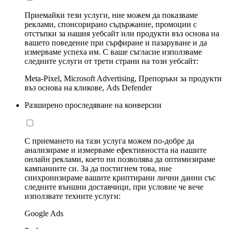
Приемайки тези услуги, ние можем да показваме
реклами, спонсорирано съдържание, промоции с
отстъпки за нашия уебсайт или продукти въз основа на
вашето поведение при сърфиране и пазаруване и да
измерваме успеха им. С ваше съгласие използваме
следните услуги от трети страни на този уебсайт:
Meta-Pixel, Microsoft Advertising, Препоръки за продукти
въз основа на кликове, Ads Defender
Разширено проследяване на конверсии
С приемането на тази услуга можем по-добре да
анализираме и измерваме ефективността на нашите
онлайн реклами, което ни позволява да оптимизираме
кампаниите си. За да постигнем това, ние
синхронизираме вашите криптирани лични данни със
следните външни доставчици, при условие че вече
използвате техните услуги:
Google Ads