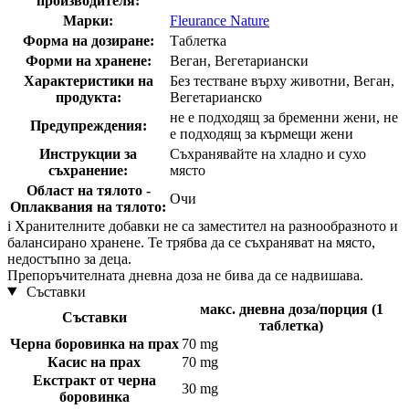
производителя:
Марки:
Fleurance Nature
Форма на дозиране:
Таблетка
Форми на хранене:
Веган, Вегетариански
Характеристики на
Без тестване върху животни, Веган,
продукта:
Вегетарианско
не е подходящ за бременни жени, не
Предупреждения:
е подходящ за кърмещи жени
Инструкции за
Съхранявайте на хладно и сухо
съхранение:
място
Област на тялото -
Очи
Оплаквания на тялото:
i
Хранителните добавки не са заместител на разнообразното и
балансирано хранене. Те трябва да се съхраняват на място,
недостъпно за деца.
Препоръчителната дневна доза не бива да се надвишава.
Съставки
макс. дневна доза/порция (1
Съставки
таблетка)
Черна боровинка на прах
70 mg
Касис на прах
70 mg
Екстракт от черна
30 mg
боровинка