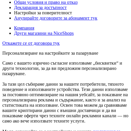
Общи условия и право на отказ
Декларация за достъпност
Настройки за поверителност
Анулирайте договорите за абонамент тук
Компания
Други магазини на NiceShops
Откажете се от договора тук
Персонализиране на настройките за пазаруване
Само с вашето изрично съгласие използваме „бисквитки“ и
други технологии, за да ви предложим персонализирано
пазаруване.
За тази цел събираме данни за нашите потребители, тяхното
поведение и използваните устройства. Тези данни използваме
за постоянно оптимизиране на нашия уебсайт, за показване на
персонализирана реклама и съдържание, както и за анализ на
статистиката на използване. Освен това можем да сравняваме
вашите криптирани данни с външни доставчици и да ви
показваме оферти чрез техните онлайн рекламни канали — но
само ако вече използвате техните услуги.