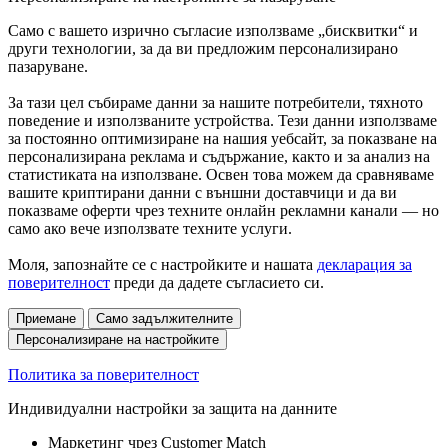
Само с вашето изрично съгласие използваме „бисквитки“ и
други технологии, за да ви предложим персонализирано
пазаруване.
За тази цел събираме данни за нашите потребители, тяхното
поведение и използваните устройства. Тези данни използваме
за постоянно оптимизиране на нашия уебсайт, за показване на
персонализирана реклама и съдържание, както и за анализ на
статистиката на използване. Освен това можем да сравняваме
вашите криптирани данни с външни доставчици и да ви
показваме оферти чрез техните онлайн рекламни канали — но
само ако вече използвате техните услуги.
Моля, запознайте се с настройките и нашата
декларация за
поверителност
преди да дадете съгласието си.
Приемане
Само задължителните
Персонализиране на настройките
Политика за поверителност
Индивидуални настройки за защита на данните
Маркетинг чрез Customer Match