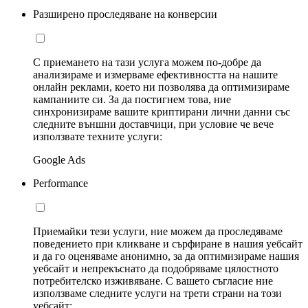
Разширено проследяване на конверсии
С приемането на тази услуга можем по-добре да
анализираме и измерваме ефективността на нашите
онлайн реклами, което ни позволява да оптимизираме
кампаниите си. За да постигнем това, ние
синхронизираме вашите криптирани лични данни със
следните външни доставчици, при условие че вече
използвате техните услуги:
Google Ads
Performance
Приемайки тези услуги, ние можем да проследяваме
поведението при кликване и сърфиране в нашия уебсайт
и да го оценяваме анонимно, за да оптимизираме нашия
уебсайт и непрекъснато да подобряваме цялостното
потребителско изживяване. С вашето съгласие ние
използваме следните услуги на трети страни на този
уебсайт: