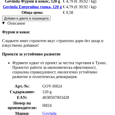
Govinda Фурми и кокос, 120 g
€ 4,79
(€ 39,92 / kg)
Govinda Енергийна топка, 120 g
€ 4,79
(€ 39,92 / kg)
Обща цена:
€ 9,58
Добави и двете в кошницата
Описание
Фурми и кокос
Сладките имат страхотен вкус страхотно дори без захар и
изкуствени добавки!
Проекти за устойчиво развитие
Фурмите идват от проект за честна търговия в Тунис.
Проектът работи за икономическа ефективност,
социална справедливост, екологично устойчиво
развитие и политическа демокрация.
Арт.-№:
GOV-H824
Съдържание:
120 g
EAN:
4038507003428
Номер на
H824
производителя:
Марки:
Govinda