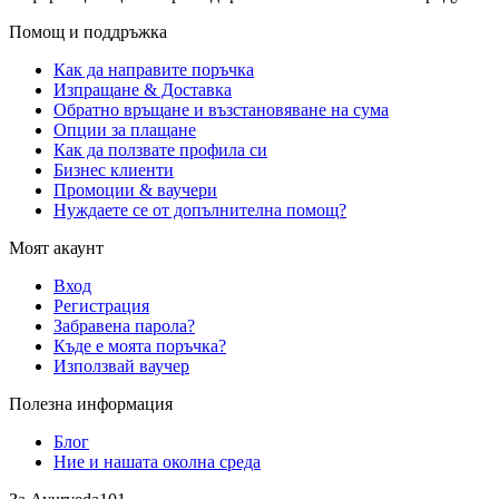
Помощ и поддръжка
Как да направите поръчка
Изпращане & Доставка
Обратно връщане и възстановяване на сума
Опции за плащане
Как да ползвате профила си
Бизнес клиенти
Промоции & ваучери
Нуждаете се от допълнителна помощ?
Моят акаунт
Вход
Регистрация
Забравена парола?
Къде е моята поръчка?
Използвай ваучер
Полезна информация
Блог
Ние и нашата околна среда