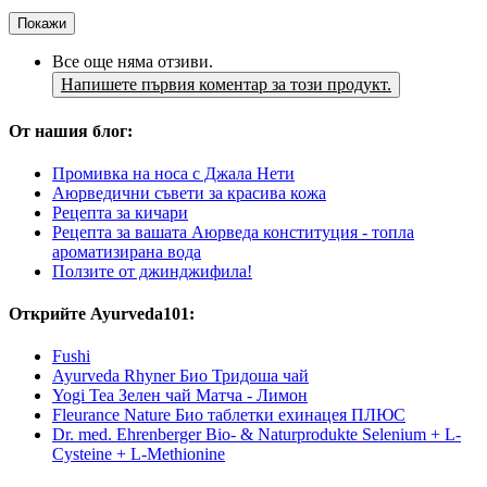
Покажи
Все още няма отзиви.
Напишете първия коментар за този продукт.
От нашия блог:
Промивка на носа с Джала Нети
Аюрведични съвети за красива кожа
Рецепта за кичари
Рецепта за вашата Аюрведа конституция - топла
ароматизирана вода
Ползите от джинджифила!
Открийте Ayurveda101:
Fushi
Ayurveda Rhyner Био Тридоша чай
Yogi Tea Зелен чай Матча - Лимон
Fleurance Nature Био таблетки ехинацея ПЛЮС
Dr. med. Ehrenberger Bio- & Naturprodukte Selenium + L-
Cysteine + L-Methionine