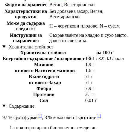
Форми на хранене:
Веган, Вегетариански
Характеристики на
Без добавена захар, Веган,
продукта:
Вегетарианско
Може да съдържа
H – черупкови плодове, N – сусам
следи от:
Инструкции за
Съхранявайте на хладно и сухо място,
съхранение:
далеч от светлина.
Хранителна стойност
Хранителна стойност
на 100 г
Енергийно съдържание / калоричност
1361 / 325 kJ / ккал
Мазнини
1,9 г
от които Наситени мазнини
1,6 г
Въглехидрати
71 г
от които Захар
71 г
Фибри
7,9 г
Протеини
2,1 г
Сол
0,01 г
Съдържание
[1]
[1]
97 % сухи фурми
, 3 % кокосови стърготини
от контролирано биологично земеделие