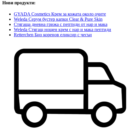
Нови продукти:
GYADA Cosmetics Крем за кожата около очите
Weleda Серум бустер капки Clear & Pure Skin
Стягаща дневна грижа с пептиди от нар и мака
Weleda Стягащ нощен крем с нар и мака пептиди
Retterchen Био коренов еликсир с чесън