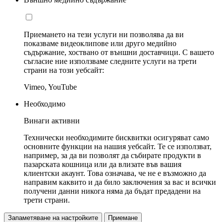
Приемането на тези услуги ни позволява да ви
показваме видеоклипове или друго медийно
съдържание, хоствано от външни доставчици. С вашето
съгласие ние използваме следните услуги на трети
страни на този уебсайт:
Vimeo, YouTube
Необходимо
Винаги активни
Технически необходимите бисквитки осигуряват само
основните функции на нашия уебсайт. Те се използват,
например, за да ви позволят да събирате продукти в
пазарската кошница или да влизате във вашия
клиентски акаунт. Това означава, че не е възможно да
направим каквито и да било заключения за вас и всички
получени данни никога няма да бъдат предадени на
трети страни.
Запаметяване на настройките
Приемане