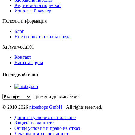
Къде е моята поръчка?
Използвай ваучер
Полезна информация
Блог
Ние и нашата околна среда
За Ayurveda101
Контакт
Нашата група
Последвайте ни:
Промени държава/език
© 2010-2026
niceshops GmbH
- All rights reserved.
Данни и условия на ползване
Защита на данните
Общи условия и право на отказ
Декларация за достъпност