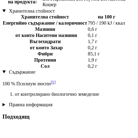
на продукта:
Кошер
Хранителна стойност
Хранителна стойност
на 100 г
Енергийно съдържание / калоричност
795 / 190 kJ / ккал
Мазнини
0,6 г
от които Наситени мазнини
0,1 г
Въглехидрати
1,7 г
от които Захар
0,2 г
Фибри
85,1 г
Протеини
1,9 г
Сол
0,2 г
Съдържание
[1]
100 % Псилиум люспи
от контролирано биологично земеделие
Правна информация
Подходящ