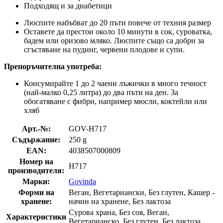
Подходящ и за диабетици
Люспите набъбват до 20 пъти повече от техния размер
Оставете да престои около 10 минути в сок, суроватка,
бадем или оризово мляко. Люспите също са добри за
сгъстяване на пудинг, червени плодове и супи.
Препоръчителна употреба:
Консумирайте 1 до 2 чаени лъжички в много течност
(най-малко 0,25 литра) до два пъти на ден. За
обогатяване с фибри, например мюсли, коктейли или
хляб
Арт.-№:
GOV-H717
Съдържание:
250 g
EAN:
4038507000809
Номер на
H717
производителя:
Марки:
Govinda
Форми на
Веган, Вегетариански, Без глутен, Кашер -
хранене:
начин на хранене, Без лактоза
Сурова храна, Без соя, Веган,
Характеристики
Вегетарианско, Без глутен, Без лактоза,