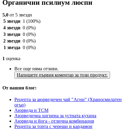
Органични псилиум люспи
5,0
от 5 звезди
5 звезди
1
(100%)
4 звезди
0
(0%)
3 звезди
0
(0%)
2 звезди
0
(0%)
1 звезда
0
(0%)
1
оценка
Все още няма отзиви.
Напишете първия коментар за този продукт.
От нашия блог:
Рецепта за аюрведичен чай "Агни" (Храносмилатен
огън)
Аюрведа и TCM
Аюрведична хигиена за устната кухина
Аюрведа и йога - отлична комбинация
Рецепта за торта с череши и кардамон