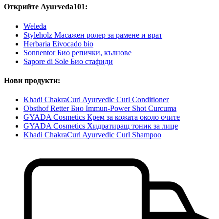
Открийте Ayurveda101:
Weleda
Styleholz Масажен ролер за рамене и врат
Herbaria Eivocado bio
Sonnentor Био репички, кълнове
Sapore di Sole Био стафиди
Нови продукти:
Khadi ChakraCurl Ayurvedic Curl Conditioner
Obsthof Retter Био Immun-Power Shot Curcuma
GYADA Cosmetics Крем за кожата около очите
GYADA Cosmetics Хидратиращ тоник за лице
Khadi ChakraCurl Ayurvedic Curl Shampoo