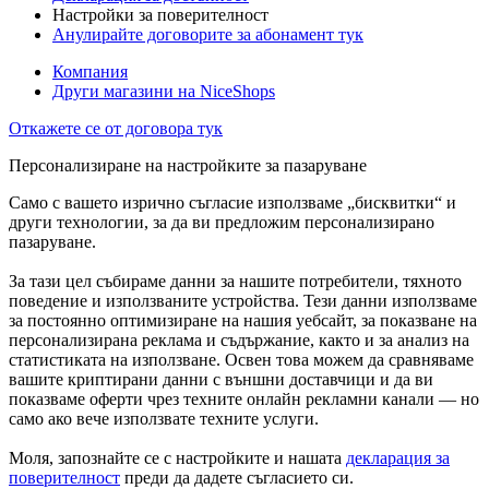
Настройки за поверителност
Анулирайте договорите за абонамент тук
Компания
Други магазини на NiceShops
Откажете се от договора тук
Персонализиране на настройките за пазаруване
Само с вашето изрично съгласие използваме „бисквитки“ и
други технологии, за да ви предложим персонализирано
пазаруване.
За тази цел събираме данни за нашите потребители, тяхното
поведение и използваните устройства. Тези данни използваме
за постоянно оптимизиране на нашия уебсайт, за показване на
персонализирана реклама и съдържание, както и за анализ на
статистиката на използване. Освен това можем да сравняваме
вашите криптирани данни с външни доставчици и да ви
показваме оферти чрез техните онлайн рекламни канали — но
само ако вече използвате техните услуги.
Моля, запознайте се с настройките и нашата
декларация за
поверителност
преди да дадете съгласието си.