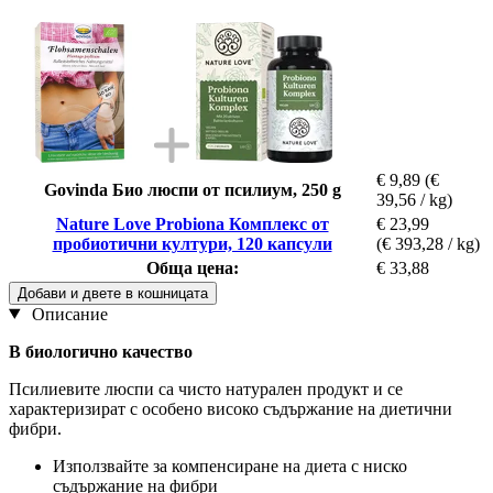
€ 9,89
(€
Govinda Био люспи от псилиум, 250 g
39,56 / kg)
Nature Love Probiona Комплекс от
€ 23,99
пробиотични култури, 120 капсули
(€ 393,28 / kg)
Обща цена:
€ 33,88
Добави и двете в кошницата
Описание
В биологично качество
Псилиевите люспи са чисто натурален продукт и се
характеризират с особено високо съдържание на диетични
фибри.
Използвайте за компенсиране на диета с ниско
съдържание на фибри