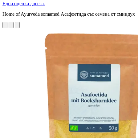
Една оценка досега.
Home of Ayurveda somamed Асафоетида със семена от сминдух