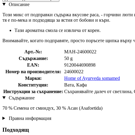
Описание
Този микс от подправки съдържа вкусове раса, - горчиви люти 
тя е по-мека и подходяща за ястия от бобови и къри.
Тази ароматна смола се извлича от корен.
Внимавайте, когато подправяте, просто поръсете щипка върху 
Арт.-№:
MAH-24600022
Съдържание:
50 g
EAN:
9120044690898
Номер на производителя:
24600022
Марки:
Home of Ayurveda somamed
Конституция:
Вата, Кафа
Инструкции за съхранение:
Съхранявайте далеч от светлина,
Съдържание
70 % Семена от сминдух, 30 % Асан (Asafoetida)
Правна информация
Подходящ