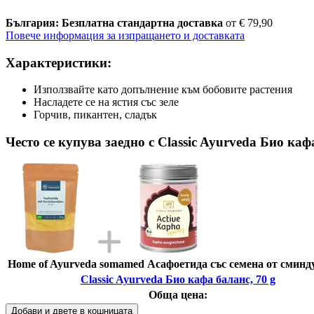
България: Безплатна стандартна доставка
от € 79,90
Повече информация за изпращането и доставката
Характеристики:
Използвайте като допълнение към бобовите растения
Насладете се на ястия със зеле
Горчив, пикантен, сладък
Често се купува заедно с Classic Ayurveda Био каф
Home of Ayurveda somamed Асафоетида със семена от сминду
Classic Ayurveda Био кафа баланс, 70 g
Обща цена:
Добави и двете в кошницата