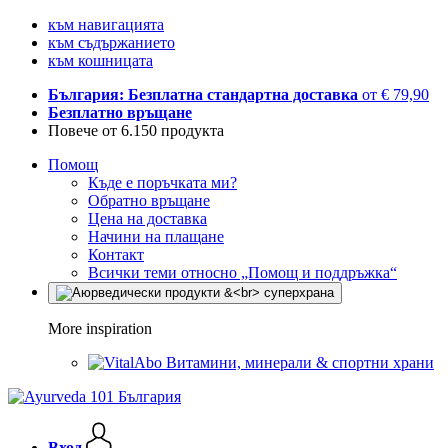
към навигацията
към съдържанието
към кошницата
България: Безплатна стандартна доставка
от € 79,90
Безплатно връщане
Повече от 6.150 продукта
Помощ
Къде е поръчката ми?
Обратно връщане
Цена на доставка
Начини на плащане
Контакт
Всички теми относно „Помощ и поддръжка“
More inspiration
Витамини, минерали & спортни храни
Вход