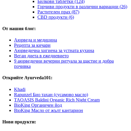
Билкови таблетки (124)
Горчиви продукти в различни вариации (26)
Растителен прах (87)
CBD продукти (6)
От нашия блог:
Аюрведа и медицина
Рецепта за кичари
Аюрведична хигиена за устната кухина
Веган диета в ежедневието
9 аюрведични вечерни ритуала за щастие и добра
почивка
Открийте Ayurveda101:
Khadi
Rapunzel Био тахан (сусамово масло)
TAOASIS Baldini Organic Rich Night Cream
BioKing Органичен йод
BioKing Масло от жълт кантарион
Нови продукти: