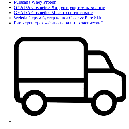
Purasana Whey Protein
GYADA Cosmetics Хидратиращ тоник за лице
GYADA Cosmetics Мляко за почистване
Weleda Серум бустер капки Clear & Pure Skin
Био черен орех – фино нарязан „класически“