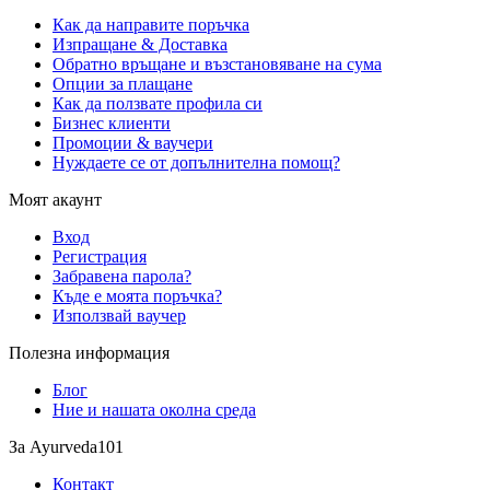
Как да направите поръчка
Изпращане & Доставка
Обратно връщане и възстановяване на сума
Опции за плащане
Как да ползвате профила си
Бизнес клиенти
Промоции & ваучери
Нуждаете се от допълнителна помощ?
Моят акаунт
Вход
Регистрация
Забравена парола?
Къде е моята поръчка?
Използвай ваучер
Полезна информация
Блог
Ние и нашата околна среда
За Ayurveda101
Контакт