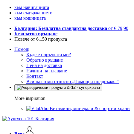
към навигацията
към съдържанието
към кошницата
България: Безплатна стандартна доставка
от € 79,90
Безплатно връщане
Повече от 6.150 продукта
Помощ
Къде е поръчката ми?
Обратно връщане
Цена на доставка
Начини на плащане
Контакт
Всички теми относно „Помощ и поддръжка“
More inspiration
Витамини, минерали & спортни храни
Вход