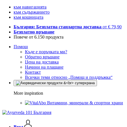
към навигацията
към съдържанието
към кошницата
България: Безплатна стандартна доставка
от € 79,90
Безплатно връщане
Повече от 6.150 продукта
Помощ
Къде е поръчката ми?
Обратно връщане
Цена на доставка
Начини на плащане
Контакт
Всички теми относно „Помощ и поддръжка“
More inspiration
Витамини, минерали & спортни храни
Вход