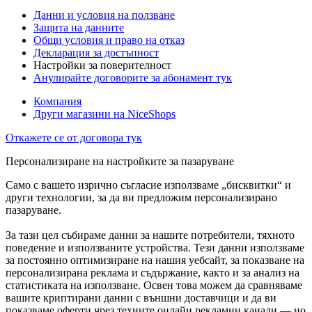
Данни и условия на ползване
Защита на данните
Общи условия и право на отказ
Декларация за достъпност
Настройки за поверителност
Анулирайте договорите за абонамент тук
Компания
Други магазини на NiceShops
Откажете се от договора тук
Персонализиране на настройките за пазаруване
Само с вашето изрично съгласие използваме „бисквитки“ и
други технологии, за да ви предложим персонализирано
пазаруване.
За тази цел събираме данни за нашите потребители, тяхното
поведение и използваните устройства. Тези данни използваме
за постоянно оптимизиране на нашия уебсайт, за показване на
персонализирана реклама и съдържание, както и за анализ на
статистиката на използване. Освен това можем да сравняваме
вашите криптирани данни с външни доставчици и да ви
показваме оферти чрез техните онлайн рекламни канали — но