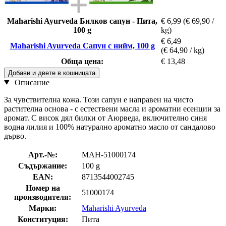
Maharishi Ayurveda Билков сапун - Пита,
€ 6,99
(€ 69,90 /
100 g
kg)
€ 6,49
Maharishi Ayurveda Сапун с нийм, 100 g
(€ 64,90 / kg)
Обща цена:
€ 13,48
Добави и двете в кошницата
Описание
За чувствителна кожа. Този сапун е направен на чисто
растителна основа - с естествени масла и ароматни есенции за
аромат. С висок дял билки от Аюрведа, включително синя
водна лилия и 100% натурално ароматно масло от сандалово
дърво.
Арт.-№:
MAH-51000174
Съдържание:
100 g
EAN:
8713544002745
Номер на
51000174
производителя:
Марки:
Maharishi Ayurveda
Конституция:
Пита