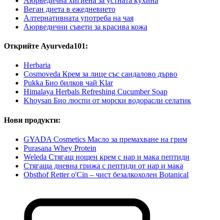
Аюрведична хигиена за устната кухина
Веган диета в ежедневието
Алтернативната употреба на чая
Аюрведични съвети за красива кожа
Открийте Ayurveda101:
Herbaria
Cosmoveda Крем за лице със сандалово дърво
Pukka Био билков чай Klar
Himalaya Herbals Refreshing Cucumber Soap
Khoysan Био люспи от морски водорасли селатик
Нови продукти:
GYADA Cosmetics Масло за премахване на грим
Purasana Whey Protein
Weleda Стягащ нощен крем с нар и мака пептиди
Стягаща дневна грижа с пептиди от нар и мака
Obsthof Retter o'Cin – чист безалкохолен Botanical