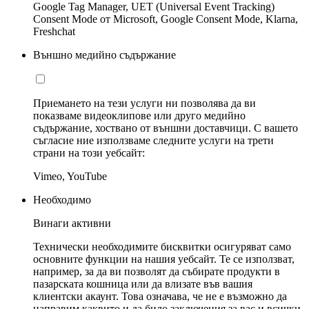
Google Tag Manager, UET (Universal Event Tracking)
Consent Mode от Microsoft, Google Consent Mode, Klarna,
Freshchat
Външно медийно съдържание
Приемането на тези услуги ни позволява да ви
показваме видеоклипове или друго медийно
съдържание, хоствано от външни доставчици. С вашето
съгласие ние използваме следните услуги на трети
страни на този уебсайт:
Vimeo, YouTube
Необходимо
Винаги активни
Технически необходимите бисквитки осигуряват само
основните функции на нашия уебсайт. Те се използват,
например, за да ви позволят да събирате продукти в
пазарската кошница или да влизате във вашия
клиентски акаунт. Това означава, че не е възможно да
направим каквито и да било заключения за вас и всички