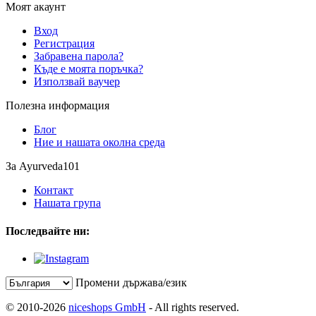
Моят акаунт
Вход
Регистрация
Забравена парола?
Къде е моята поръчка?
Използвай ваучер
Полезна информация
Блог
Ние и нашата околна среда
За Ayurveda101
Контакт
Нашата група
Последвайте ни:
Промени държава/език
© 2010-2026
niceshops GmbH
- All rights reserved.