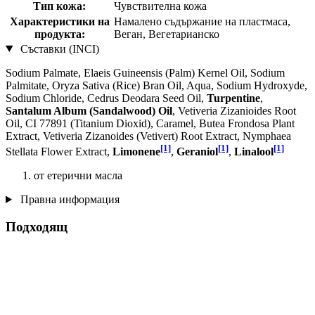
Тип кожа:
Чувствителна кожа
Характеристики на
Намалено съдържание на пластмаса,
продукта:
Веган, Вегетарианско
Съставки (INCI)
Sodium Palmate, Elaeis Guineensis (Palm) Kernel Oil, Sodium
Palmitate, Oryza Sativa (Rice) Bran Oil, Aqua, Sodium Hydroxyde,
Sodium Chloride, Cedrus Deodara Seed Oil,
Turpentine
,
Santalum Album (Sandalwood) Oil
, Vetiveria Zizanioides Root
Oil, CI 77891 (Titanium Dioxid), Caramel, Butea Frondosa Plant
Extract, Vetiveria Zizanoides (Vetivert) Root Extract, Nymphaea
[1]
[1]
[1]
Stellata Flower Extract,
Limonene
,
Geraniol
,
Linalool
от етерични масла
Правна информация
Подходящ