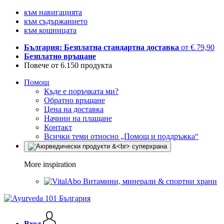
към навигацията
към съдържанието
към кошницата
България: Безплатна стандартна доставка
от € 79,90
Безплатно връщане
Повече от 6.150 продукта
Помощ
Къде е поръчката ми?
Обратно връщане
Цена на доставка
Начини на плащане
Контакт
Всички теми относно „Помощ и поддръжка“
More inspiration
Витамини, минерали & спортни храни
Вход