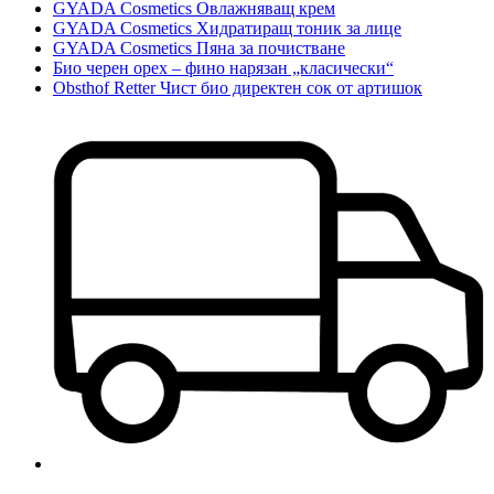
GYADA Cosmetics Овлажняващ крем
GYADA Cosmetics Хидратиращ тоник за лице
GYADA Cosmetics Пяна за почистване
Био черен орех – фино нарязан „класически“
Obsthof Retter Чист био директен сок от артишок