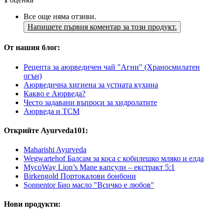
Все още няма отзиви.
Напишете първия коментар за този продукт.
От нашия блог:
Рецепта за аюрведичен чай "Агни" (Храносмилатен
огън)
Аюрведична хигиена за устната кухина
Какво е Аюрведа?
Често задавани въпроси за хидролатите
Аюрведа и TCM
Открийте Ayurveda101:
Maharishi Ayurveda
Wegwartehof Балсам за коса с кобилешко мляко и елда
MycoWay Lion’s Mane капсули – екстракт 5:1
Birkengold Портокалови бонбони
Sonnentor Био масло "Всичко е любов"
Нови продукти: