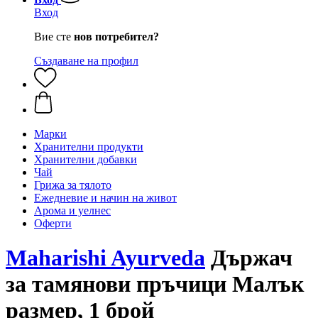
Вход
Вие сте
нов потребител?
Създаване на профил
Марки
Хранителни продукти
Хранителни добавки
Чай
Грижа за тялото
Ежедневие и начин на живот
Арома и уелнес
Оферти
Maharishi Ayurveda
Държач
за тамянови пръчици Малък
размер, 1 брой