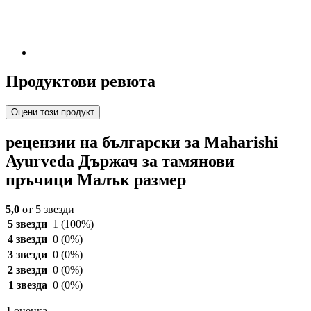
Продуктови ревюта
Оцени този продукт
рецензии на български за Maharishi
Ayurveda Държач за тамянови
пръчици Малък размер
5,0
от 5 звезди
5 звезди
1
(100%)
4 звезди
0
(0%)
3 звезди
0
(0%)
2 звезди
0
(0%)
1 звезда
0
(0%)
1
оценка