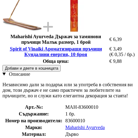
Maharishi Ayurveda Държач за тамянови
€ 6,39
пръчици Малък размер, 1 брой
Spirit of Vinaiki Ароматизиращи пръчици
€ 3,49
Кундалини енергия, 10 броя
(€ 0,35 / бр.)
Обща цена:
€ 9,88
Добави и двете в кошницата
Описание
Независимо дали за подарък или за употреба в собствения ви
дом, този държач е не само практичен за любителите на
пръчиците, но и служи като елегантна декорация за стаята!
Арт.-№:
MAH-83600010
Съдържание:
1 бр.
Номер на производителя:
83600010
Марки:
Maharishi Ayurveda
Материал:
Дърво