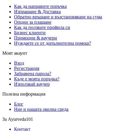
Как да направите поръчка
Изпращане & Доставка
Обратно връщане и възстановяване на сума
Опции за плащане
Как да ползвате профила си
Бизнес клиенти
Промоции & ваучери
Нуждаете се от допълнителна помощ?
Моят акаунт
Вход
Регистрация
Забравена парола?
Къде е моята поръчка?
Използвай ваучер
Полезна информация
Блог
Ние и нашата околна среда
За Ayurveda101
Контакт