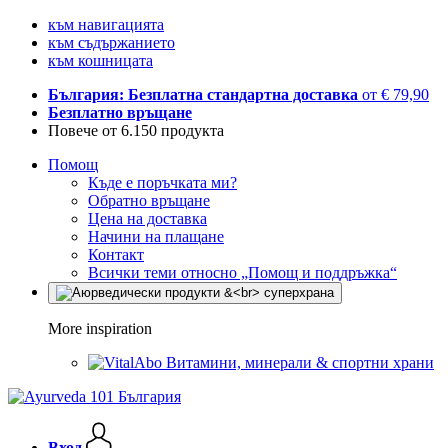
към навигацията
към съдържанието
към кошницата
България: Безплатна стандартна доставка
от € 79,90
Безплатно връщане
Повече от 6.150 продукта
Помощ
Къде е поръчката ми?
Обратно връщане
Цена на доставка
Начини на плащане
Контакт
Всички теми относно „Помощ и поддръжка“
More inspiration
Витамини, минерали & спортни храни
Вход