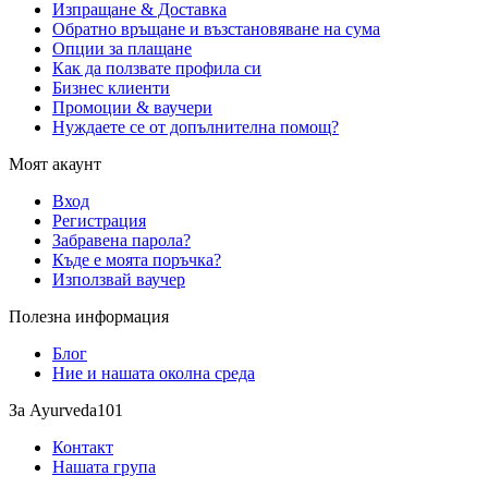
Изпращане & Доставка
Обратно връщане и възстановяване на сума
Опции за плащане
Как да ползвате профила си
Бизнес клиенти
Промоции & ваучери
Нуждаете се от допълнителна помощ?
Моят акаунт
Вход
Регистрация
Забравена парола?
Къде е моята поръчка?
Използвай ваучер
Полезна информация
Блог
Ние и нашата околна среда
За Ayurveda101
Контакт
Нашата група