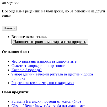
40
оценки
Все още няма рецензии на български, но 31 рецензии на други
езици.
Покажи
Все още няма отзиви.
Напишете първия коментар за този продукт.
От нашия блог:
Често задавани въпроси за хидролатите
Съвети за аюрведични празници
Какво е Аюрведа?
9 аюрведични вечерни ритуала за щастие и добра
почивка
Рецепта за торта с череши и кардамон
Нови продукти:
Purasana Вегански протеин от коноп (био)
Obsthof Retter Ingwer Ayurveda натурален мед