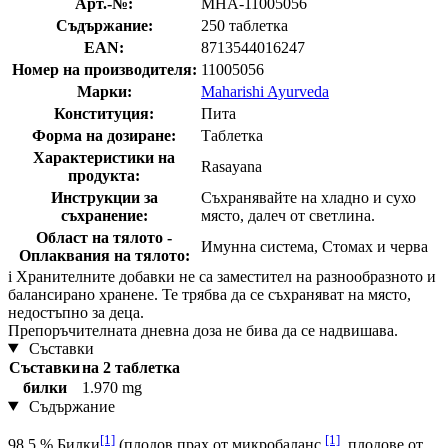
Арт.-№:
MHA-11005056
Съдържание:
250 таблетка
EAN:
8713544016247
Номер на производителя:
11005056
Марки:
Maharishi Ayurveda
Конституция:
Пита
Форма на дозиране:
Таблетка
Характеристики на
Rasayana
продукта:
Инструкции за
Съхранявайте на хладно и сухо
съхранение:
място, далеч от светлина.
Област на тялото -
Имунна система, Стомах и черва
Оплаквания на тялото:
i
Хранителните добавки не са заместител на разнообразното и
балансирано хранене. Те трябва да се съхраняват на място,
недостъпно за деца.
Препоръчителната дневна доза не бива да се надвишава.
Съставки
Съставки
на 2 таблетка
билки
1.970 mg
Съдържание
[1]
[1]
98,5 % Билки
(плодов прах от микробаланс
, плодове от