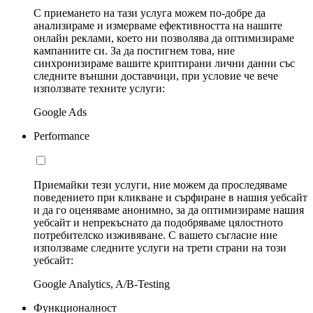
С приемането на тази услуга можем по-добре да
анализираме и измерваме ефективността на нашите
онлайн реклами, което ни позволява да оптимизираме
кампаниите си. За да постигнем това, ние
синхронизираме вашите криптирани лични данни със
следните външни доставчици, при условие че вече
използвате техните услуги:
Google Ads
Performance
Приемайки тези услуги, ние можем да проследяваме
поведението при кликване и сърфиране в нашия уебсайт
и да го оценяваме анонимно, за да оптимизираме нашия
уебсайт и непрекъснато да подобряваме цялостното
потребителско изживяване. С вашето съгласие ние
използваме следните услуги на трети страни на този
уебсайт:
Google Analytics, A/B-Testing
Функционалност