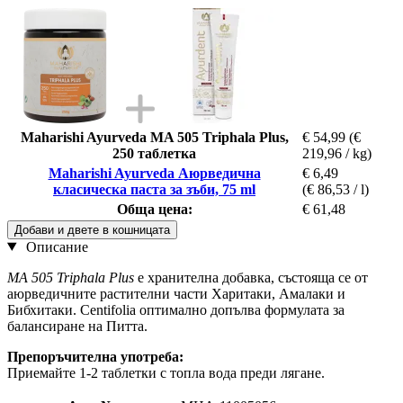
Maharishi Ayurveda MA 505 Triphala Plus,
€ 54,99
(€
250 таблетка
219,96 / kg)
Maharishi Ayurveda Аюрведична
€ 6,49
класическа паста за зъби, 75 ml
(€ 86,53 / l)
Обща цена:
€ 61,48
Добави и двете в кошницата
Описание
MA 505 Triphala Plus
е хранителна добавка, състояща се от
аюрведичните растителни части Харитаки, Амалаки и
Бибхитаки. Centifolia оптимално допълва формулата за
балансиране на Питта.
Препоръчителна употреба:
Приемайте 1-2 таблетки с топла вода преди лягане.