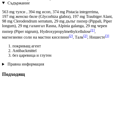
Съдържание
563 mg тулси , 394 mg исоп, 374 mg Pistacia integerrima,
197 mg женско биле (Glycorhiza glabra), 197 mg Traubiger Alant,
98 mg Clerodendrum serratum, 29 mg дълъг пипер (Pippali, Piper
longum), 29 mg галангал Rasna, Alpinia galanga, 29 mg черен
[1]
пипер (Piper nigrum), Hydroxypropylmethylcellulose
,
[2]
[2]
[3]
магнезиеви соли на мастни киселини
, Талк
, Нишесте
покриващ агент
Antibackmittel
без царевица и глутен
Правна информация
Подходящ