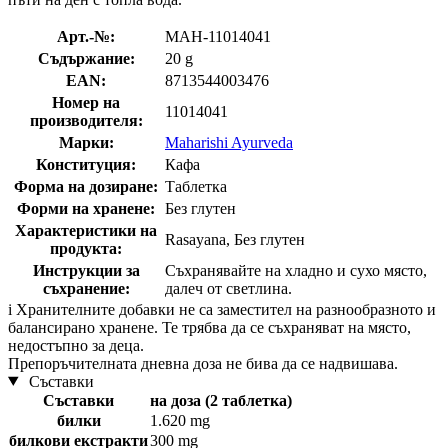
Арт.-№:
MAH-11014041
Съдържание:
20 g
EAN:
8713544003476
Номер на
11014041
производителя:
Марки:
Maharishi Ayurveda
Конституция:
Кафа
Форма на дозиране:
Таблетка
Форми на хранене:
Без глутен
Характеристики на
Rasayana, Без глутен
продукта:
Инструкции за
Съхранявайте на хладно и сухо място,
съхранение:
далеч от светлина.
i
Хранителните добавки не са заместител на разнообразното и
балансирано хранене. Те трябва да се съхраняват на място,
недостъпно за деца.
Препоръчителната дневна доза не бива да се надвишава.
Съставки
Съставки
на доза (2 таблетка)
билки
1.620 mg
билкови екстракти
300 mg