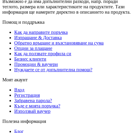
Възможно е да има допълнителни разходи, напр. поради
теглото, размера или характеристиките на продуктите. Тази
информация ще намерите директно в описанието на продукта.
Помощ и поддръжка
Как да направите поръчка
Изпращане & Доставка
Обратно връщане и възстановяване на сума
Опции за плащане
Как да ползвате профила си
Бизнес клиенти
Промоции & ваучери
Нуждаете се от допълнителна помощ?
Моят акаунт
Вход
Регистрация
Забравена парола?
Къде е моята поръчка?
Използвай ваучер
Полезна информация
Блог