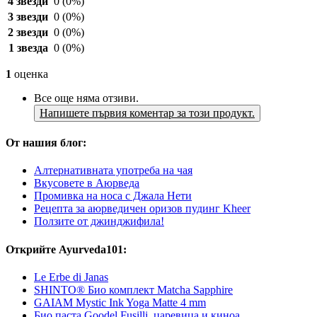
4 звезди
0
(0%)
3 звезди
0
(0%)
2 звезди
0
(0%)
1 звезда
0
(0%)
1
оценка
Все още няма отзиви.
Напишете първия коментар за този продукт.
От нашия блог:
Алтернативната употреба на чая
Вкусовете в Аюрведа
Промивка на носа с Джала Нети
Рецепта за аюрведичен оризов пудинг Kheer
Ползите от джинджифила!
Открийте Ayurveda101:
Le Erbe di Janas
SHINTO® Био комплект Matcha Sapphire
GAIAM Mystic Ink Yoga Matte 4 mm
Био паста Goodel Fusilli, царевица и киноа