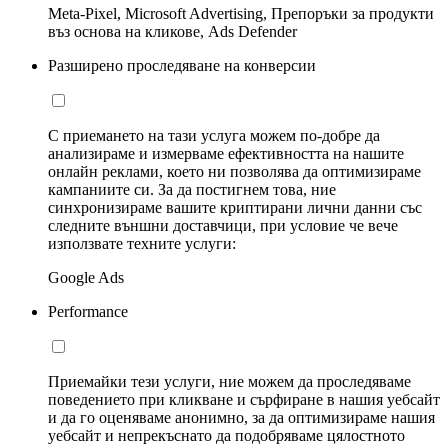
Meta-Pixel, Microsoft Advertising, Препоръки за продукти
въз основа на кликове, Ads Defender
Разширено проследяване на конверсии
С приемането на тази услуга можем по-добре да
анализираме и измерваме ефективността на нашите
онлайн реклами, което ни позволява да оптимизираме
кампаниите си. За да постигнем това, ние
синхронизираме вашите криптирани лични данни със
следните външни доставчици, при условие че вече
използвате техните услуги:
Google Ads
Performance
Приемайки тези услуги, ние можем да проследяваме
поведението при кликване и сърфиране в нашия уебсайт
и да го оценяваме анонимно, за да оптимизираме нашия
уебсайт и непрекъснато да подобряваме цялостното