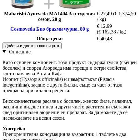
Maharishi Ayurveda MA1404 За студения
€ 27,49
(€ 1.374,50
сезон, 20 g
/ kg)
€ 12,99
Cosmoveda Био брахми чурна, 80 g
(€ 162,38 / kg)
Обща цена:
€ 40,48
Добави и двете в кошницата
Описание
Като основен компонент, този продукт съдържа тулси (свещен
босилек) и според Аюрведа има горещи и остри свойства,
което намалява Вата и Кафа.
Исопът (Hyssopus officinalis) и шамфъстъкът (Pistacia
integerrhima), заедно с други билки, също са част от тази
прекрасна оригинална рецепта.
Висококачествена расаяна с босилек, женско биле, галангал,
различни видове пипер и други чисто растителни съставки
след оригинален аюрведичен препарат. За да можете да се
наслаждавате на всеки сезон.
Употреба:
Препоръчителна консумация за възрастни: 1 таблетка два
пъти на ден с топла вода.