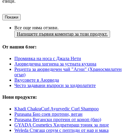
езици.
Покажи
Все още няма отзиви.
Напишете първия коментар за този продукт.
От нашия блог:
Промивка на носа с Джала Нети
Аюрведична хигиена за устната кухина
Рецепта за аюрведичен чай "Агни" (Храносмилатен
огън)
Вкусовете в Аюрведа
Често задавани въпроси за хидролатите
Нови продукти:
Khadi ChakraCurl Ayurvedic Curl Shampoo
Purasana Био соев протеин, веган
Purasana Вегански протеин от коноп (био)
GYADA Cosmetics Хидратиращ тоник за лице
Weleda Стягащ серум с пептиди от нар и мака