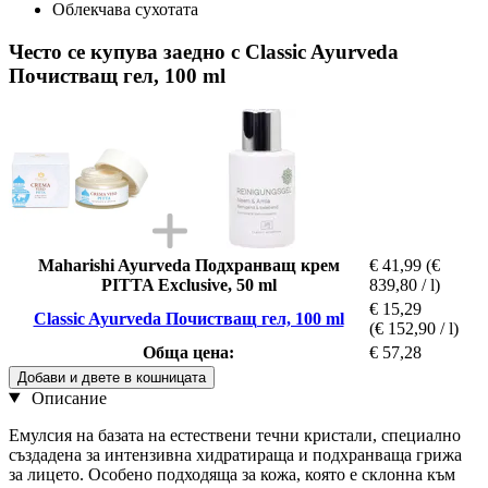
Облекчава сухотата
Често се купува заедно с Classic Ayurveda
Почистващ гел, 100 ml
Maharishi Ayurveda Подхранващ крем
€ 41,99
(€
PITTA Exclusive, 50 ml
839,80 / l)
€ 15,29
Classic Ayurveda Почистващ гел, 100 ml
(€ 152,90 / l)
Обща цена:
€ 57,28
Добави и двете в кошницата
Описание
Емулсия на базата на естествени течни кристали, специално
създадена за интензивна хидратираща и подхранваща грижа
за лицето. Особено подходяща за кожа, която е склонна към