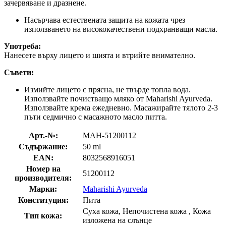
зачервяване и дразнене.
Насърчава естествената защита на кожата чрез
използването на висококачествени подхранващи масла.
Употреба:
Нанесете върху лицето и шията и втрийте внимателно.
Съвети:
Измийте лицето с прясна, не твърде топла вода.
Използвайте почистващо мляко от Maharishi Ayurveda.
Използвайте крема ежедневно. Масажирайте тялото 2-3
пъти седмично с масажното масло питта.
Арт.-№:
MAH-51200112
Съдържание:
50 ml
EAN:
8032568916051
Номер на
51200112
производителя:
Марки:
Maharishi Ayurveda
Конституция:
Пита
Суха кожа, Непочистена кожа , Кожа
Тип кожа:
изложена на слънце