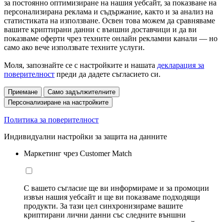
за постоянно оптимизиране на нашия уебсайт, за показване на
персонализирана реклама и съдържание, както и за анализ на
статистиката на използване. Освен това можем да сравняваме
вашите криптирани данни с външни доставчици и да ви
показваме оферти чрез техните онлайн рекламни канали — но
само ако вече използвате техните услуги.
Моля, запознайте се с настройките и нашата
декларация за
поверителност
преди да дадете съгласието си.
Приемане
Само задължителните
Персонализиране на настройките
Политика за поверителност
Индивидуални настройки за защита на данните
Маркетинг чрез Customer Match
С вашето съгласие ще ви информираме и за промоции
извън нашия уебсайт и ще ви показваме подходящи
продукти. За тази цел синхронизираме вашите
криптирани лични данни със следните външни