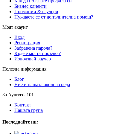
Как да ползвате профила си
Бизнес клиенти
Промоции & ваучери
Нуждаете се от допълнителна помощ?
Моят акаунт
Вход
Регистрация
Забравена парола?
Къде е моята поръчка?
Използвай ваучер
Полезна информация
Блог
Ние и нашата околна среда
За Ayurveda101
Контакт
Нашата група
Последвайте ни: