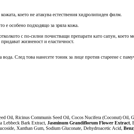
 кожата, което не атакува естествения хидролипиден филм.
о е особено подходящо за зряла кожа.
 отколкото с по-силни почистващи препарати като сапун, което 
 придават жизненост и еластичност.
 вода. След това нанесете тоник за лице против стареене с пам
ed Oil, Ricinus Communis Seed Oil, Cocos Nucifera (Coconut) Oil, Gl
zia Lebbeck Bark Extract,
Jasminum Grandiflorum Flower Extract
,
 Glucoside, Xanthan Gum, Sodium Gluconate, Dehydroacetic Acid,
Benz