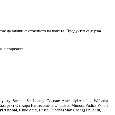
може да влоши състоянието на кожата. Продуктът съдържа
учна подложка.
yceryl Stearate Se, Isoamyl Cocoate, Arachidyl Alcohol, Withania
 Екстракт От Кора На Tecomella Undulata, Mimosa Pudica Whole
yl Alcohol
, Citric Acid, Litsea Cubeba (May Chang) Fruit Oil,