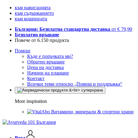
към навигацията
към съдържанието
към кошницата
България: Безплатна стандартна доставка
от € 79,90
Безплатно връщане
Повече от 6.150 продукта
Помощ
Къде е поръчката ми?
Обратно връщане
Цена на доставка
Начини на плащане
Контакт
Всички теми относно „Помощ и поддръжка“
More inspiration
Витамини, минерали & спортни храни
Вход