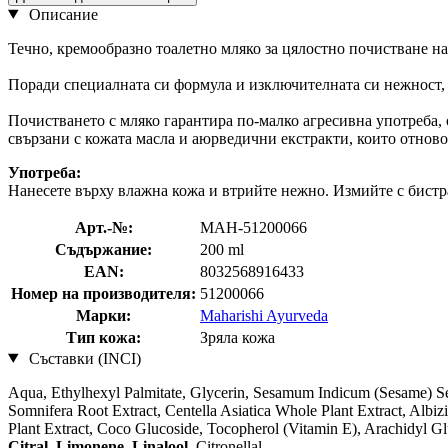
Описание
Течно, кремообразно тоалетно мляко за цялостно почистване на
Поради специалната си формула и изключителната си нежност, т
Почистването с мляко гарантира по-малко агресивна употреба,
свързани с кожата масла и аюрведични екстракти, които отново
Употреба:
Нанесете върху влажна кожа и втрийте нежно. Измийте с бистра
Арт.-№:
MAH-51200066
Съдържание:
200 ml
EAN:
8032568916433
Номер на производителя:
51200066
Марки:
Maharishi Ayurveda
Тип кожа:
Зряла кожа
Съставки (INCI)
Aqua, Ethylhexyl Palmitate, Glycerin, Sesamum Indicum (Sesame) Se
Somnifera Root Extract, Centella Asiatica Whole Plant Extract, Albi
Plant Extract, Coco Glucoside, Tocopherol (Vitamin E), Arachidyl
Citral
,
Limonene
,
Linalool
, Citronellal