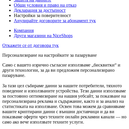
Общи условия и право на отказ
Декларация за достъпност
Настройки за поверителност
Анулирайте договорите за абонамент тук
Компания
Други магазини на NiceShops
Откажете се от договора тук
Персонализиране на настройките за пазаруване
Само с вашето изрично съгласие използваме „бисквитки“ и
други технологии, за да ви предложим персонализирано
пазаруване.
За тази цел събираме данни за нашите потребители, тяхното
поведение и използваните устройства. Тези данни използваме
за постоянно оптимизиране на нашия уебсайт, за показване на
персонализирана реклама и съдържание, както и за анализ на
статистиката на използване. Освен това можем да сравняваме
вашите криптирани данни с външни доставчици и да ви
показваме оферти чрез техните онлайн рекламни канали — но
само ако вече използвате техните услуги.