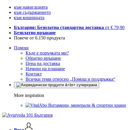
към навигацията
към съдържанието
към кошницата
България: Безплатна стандартна доставка
от € 79,90
Безплатно връщане
Повече от 6.150 продукта
Помощ
Къде е поръчката ми?
Обратно връщане
Цена на доставка
Начини на плащане
Контакт
Всички теми относно „Помощ и поддръжка“
More inspiration
Витамини, минерали & спортни храни
Вход