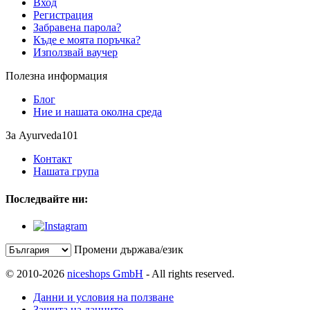
Вход
Регистрация
Забравена парола?
Къде е моята поръчка?
Използвай ваучер
Полезна информация
Блог
Ние и нашата околна среда
За Ayurveda101
Контакт
Нашата група
Последвайте ни:
Промени държава/език
© 2010-2026
niceshops GmbH
- All rights reserved.
Данни и условия на ползване
Защита на данните