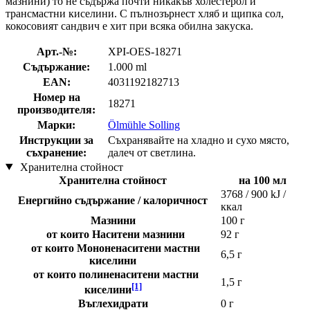
мазнини) то не съдържа почти никакъв холестерол и
трансмастни киселини. С пълнозърнест хляб и щипка сол,
кокосовият сандвич е хит при всяка обилна закуска.
Арт.-№:
XPI-OES-18271
Съдържание:
1.000 ml
EAN:
4031192182713
Номер на
18271
производителя:
Марки:
Ölmühle Solling
Инструкции за
Съхранявайте на хладно и сухо място,
съхранение:
далеч от светлина.
Хранителна стойност
Хранителна стойност
на 100 мл
3768 / 900 kJ /
Енергийно съдържание / калоричност
ккал
Мазнини
100 г
от които Наситени мазнини
92 г
от които Мононенаситени мастни
6,5 г
киселини
от които полиненаситени мастни
1,5 г
[1]
киселини
Въглехидрати
0 г