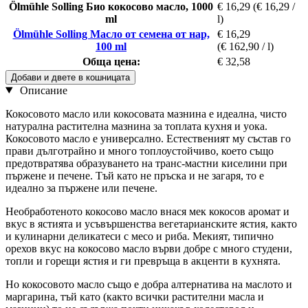
Ölmühle Solling Био кокосово масло, 1000
€ 16,29
(€ 16,29 /
ml
l)
Ölmühle Solling Масло от семена от нар,
€ 16,29
100 ml
(€ 162,90 / l)
Обща цена:
€ 32,58
Добави и двете в кошницата
Описание
Кокосовото масло или кокосовата мазнина е идеална, чисто
натурална растителна мазнина за топлата кухня и уока.
Кокосовото масло е универсално. Естественият му състав го
прави дълготрайно и много топлоустойчиво, което също
предотвратява образуването на транс-мастни киселини при
пържене и печене. Тъй като не пръска и не загаря, то е
идеално за пържене или печене.
Необработеното кокосово масло внася мек кокосов аромат и
вкус в ястията и усъвършенства вегетарианските ястия, както
и кулинарни деликатеси с месо и риба. Мекият, типично
орехов вкус на кокосово масло върви добре с много студени,
топли и горещи ястия и ги превръща в акценти в кухнята.
Но кокосовото масло също е добра алтернатива на маслото и
маргарина, тъй като (както всички растителни масла и