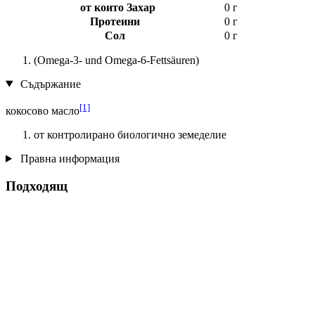
от които Захар
0 г
Протеини
0 г
Сол
0 г
(Omega-3- und Omega-6-Fettsäuren)
Съдържание
[1]
кокосово масло
от контролирано биологично земеделие
Правна информация
Подходящ