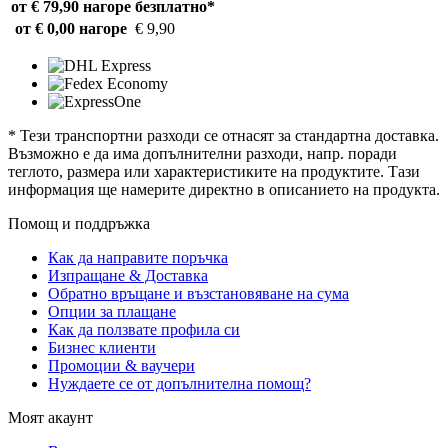
от € 79,90 нагоре
безплатно*
от € 0,00 нагоре
€ 9,90
* Тези транспортни разходи се отнасят за стандартна доставка.
Възможно е да има допълнителни разходи, напр. поради
теглото, размера или характеристиките на продуктите. Тази
информация ще намерите директно в описанието на продукта.
Помощ и поддръжка
Как да направите поръчка
Изпращане & Доставка
Обратно връщане и възстановяване на сума
Опции за плащане
Как да ползвате профила си
Бизнес клиенти
Промоции & ваучери
Нуждаете се от допълнителна помощ?
Моят акаунт