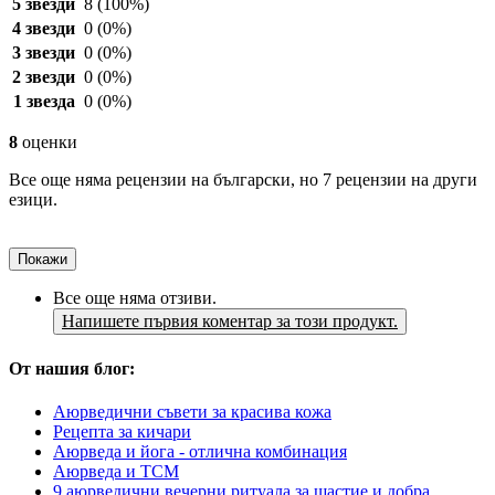
5 звезди
8
(100%)
4 звезди
0
(0%)
3 звезди
0
(0%)
2 звезди
0
(0%)
1 звезда
0
(0%)
8
оценки
Все още няма рецензии на български, но 7 рецензии на други
езици.
Покажи
Все още няма отзиви.
Напишете първия коментар за този продукт.
От нашия блог:
Аюрведични съвети за красива кожа
Рецепта за кичари
Аюрведа и йога - отлична комбинация
Аюрведа и TCM
9 аюрведични вечерни ритуала за щастие и добра