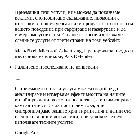
Приемайки тези услуги, ние можем да показваме
реклами, спонсорирано съдържание, промоции с
отстъпки за нашия уебсайт или продукти въз основа на
вашето поведение при сърфиране и пазаруване и да
измерваме успеха им. С ваше съгласие използваме
следните услуги от трети страни на този уебсайт:
Meta-Pixel, Microsoft Advertising, Препоръки за продукти
въз основа на кликове, Ads Defender
Разширено проследяване на конверсии
С приемането на тази услуга можем по-добре да
анализираме и измерваме ефективността на нашите
онлайн реклами, което ни позволява да оптимизираме
кампаниите си. За да постигнем това, ние
синхронизираме вашите криптирани лични данни със
следните външни доставчици, при условие че вече
използвате техните услуги:
Google Ads