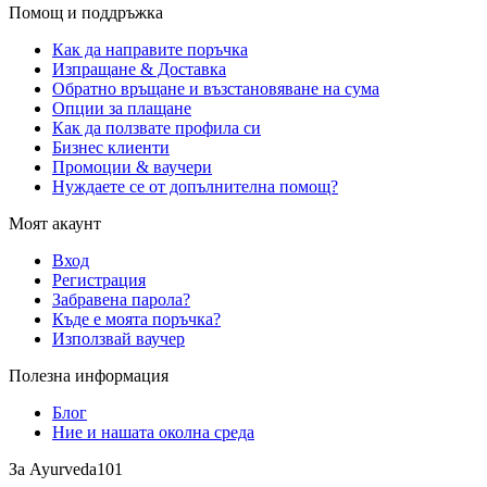
Помощ и поддръжка
Как да направите поръчка
Изпращане & Доставка
Обратно връщане и възстановяване на сума
Опции за плащане
Как да ползвате профила си
Бизнес клиенти
Промоции & ваучери
Нуждаете се от допълнителна помощ?
Моят акаунт
Вход
Регистрация
Забравена парола?
Къде е моята поръчка?
Използвай ваучер
Полезна информация
Блог
Ние и нашата околна среда
За Ayurveda101