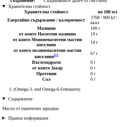
съхранение:
Съхранявайте далеч от светлина
Хранителна стойност
Хранителна стойност
на 100 мл
3768 / 900 kJ /
Енергийно съдържание / калоричност
ккал
Мазнини
100 г
от които Наситени мазнини
19 г
от които Мононенаситени мастни
14 г
киселини
от които полиненаситени мастни
67 г
[1]
киселини
Въглехидрати
0 г
от които Захар
0 г
Протеини
0 г
Сол
0 г
(Omega-3- und Omega-6-Fettsäuren)
Съдържание
Масло от пшеничен зародиш
Правна информация