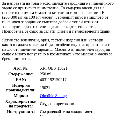
За направата на това масло, малките зародиши на пшеничното
зърно се притискат внимателно. То съдържа висок дял на
ненаситени омега-6 мастни киселини и много витамин Е
(200-300 мг на 100 мл масло). Зърненият вкус на маслото от
пшеничен зародиш се съчетава добре с топли ястия от
зеленчуци, ориз, тестени изделия и картофени ястия.
Препоръчва се също за салати, диети и пълнозърнести храни.
Ястия със зеленчуци, ориз, тестени изделия или картофи,
както и салати могат да бъдат особено вкусни, приготвени с
масло от пшеничен зародиш. Маслото от пшеничен зародиш
също е много популярно в козметиката като масажно масло за
бременни жени.
Арт.-№:
XPI-OES-15021
Съдържание:
250 ml
EAN:
4031192150217
Номер на
15021
производителя:
Марки:
Ölmühle Solling
Характеристики
Студено пресовано
на продукта:
Инструкции за
Съхранявайте на хладно място,