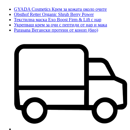
GYADA Cosmetics Крем за кожата около очите
Obsthof Retter Organic Shrub Berry Power
Текстилна маска Exo Boost Firm & Lift с нар
Укрепващ крем за очи с пептиди от нар и мака
Purasana Вегански протеин от коноп (био)