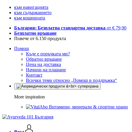
към навигацията
към съдържанието
към кошницата
България: Безплатна стандартна доставка
от € 79,90
Безплатно връщане
Повече от 6.150 продукта
Помощ
Къде е поръчката ми?
Обратно връщане
Цена на доставка
Начини на плащане
Контакт
Всички теми относно „Помощ и поддръжка“
More inspiration
Витамини, минерали & спортни храни
Вход