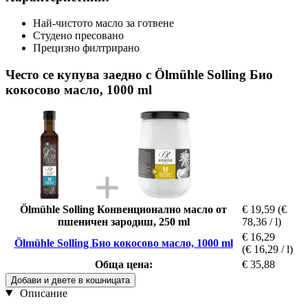
Най-чистото масло за готвене
Студено пресовано
Прецизно филтрирано
Често се купува заедно с Ölmühle Solling Био
кокосово масло, 1000 ml
Ölmühle Solling Конвенционално масло от
€ 19,59
(€
пшеничен зародиш, 250 ml
78,36 / l)
€ 16,29
Ölmühle Solling Био кокосово масло, 1000 ml
(€ 16,29 / l)
Обща цена:
€ 35,88
Добави и двете в кошницата
Описание