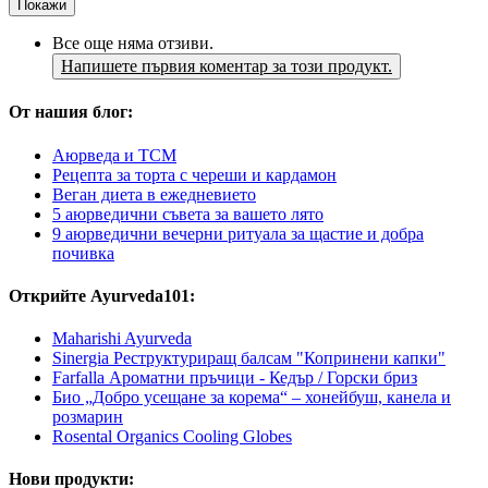
Покажи
Все още няма отзиви.
Напишете първия коментар за този продукт.
От нашия блог:
Аюрведа и TCM
Рецепта за торта с череши и кардамон
Веган диета в ежедневието
5 аюрведични съвета за вашето лято
9 аюрведични вечерни ритуала за щастие и добра
почивка
Открийте Ayurveda101:
Maharishi Ayurveda
Sinergia Реструктуриращ балсам "Копринени капки"
Farfalla Ароматни пръчици - Кедър / Горски бриз
Био „Добро усещане за корема“ – хонейбуш, канела и
розмарин
Rosental Organics Cooling Globes
Нови продукти: