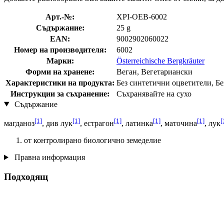
Арт.-№:
XPI-OEB-6002
Съдържание:
25 g
EAN:
9002902060022
Номер на производителя:
6002
Марки:
Österreichische Bergkräuter
Форми на хранене:
Веган, Вегетариански
Характеристики на продукта:
Без синтетични оцветители, Бе
Инструкции за съхранение:
Съхранявайте на сухо
Съдържание
[1]
[1]
[1]
[1]
[1]
[
магданоз
, див лук
, естрагон
, латинка
, маточина
, лук
от контролирано биологично земеделие
Правна информация
Подходящ