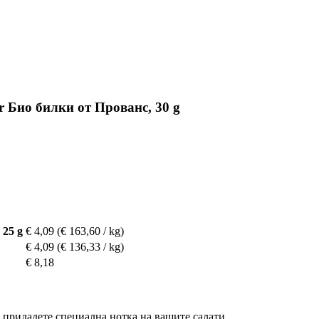
er Био билки от Прованс, 30 g
 25 g
€ 4,09
(€ 163,60 / kg)
€ 4,09
(€ 136,33 / kg)
€ 8,18
а придадете специална нотка на вашите салати.