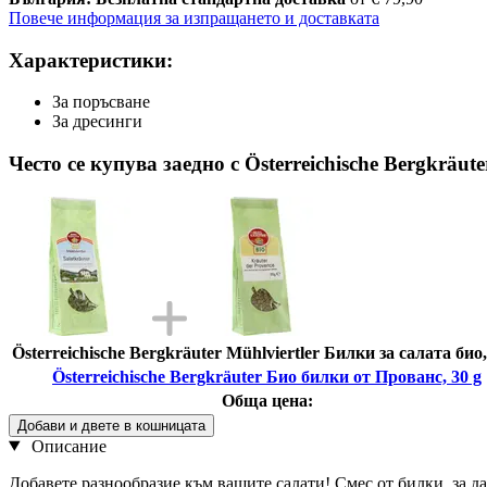
Повече информация за изпращането и доставката
Характеристики:
За поръсване
За дресинги
Често се купува заедно с Österreichische Bergkräut
Österreichische Bergkräuter Mühlviertler Билки за салата био,
Österreichische Bergkräuter Био билки от Прованс, 30 g
Обща цена:
Добави и двете в кошницата
Описание
Добавете разнообразие към вашите салати! Смес от билки, за д