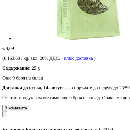
€ 4,09
(
€ 163,60 / kg
, вкл. 20% ДДС.
-
плюс доставка
)
Съдържание:
25 g
Още 9 броя на склад
Доставка до петък, 14. август
, ако поръчате до
неделя до 23:59
От този продукт имаме само още 9 броя на склад. Очакваме доп
В кошницата
България: Безплатна стандартна доставка
от € 79,90