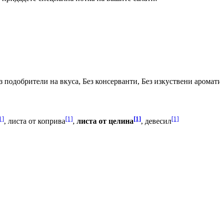
з подобрители на вкуса, Без консерванти, Без изкуствени аромат
1]
[1]
[1]
[1]
, листа от коприва
,
листа от целина
, девесил