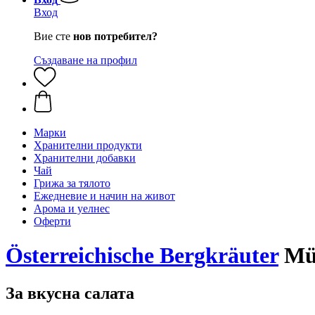
Вход
Вие сте
нов потребител?
Създаване на профил
Марки
Хранителни продукти
Хранителни добавки
Чай
Грижа за тялото
Ежедневие и начин на живот
Арома и уелнес
Оферти
Österreichische Bergkräuter
Müh
За вкусна салата