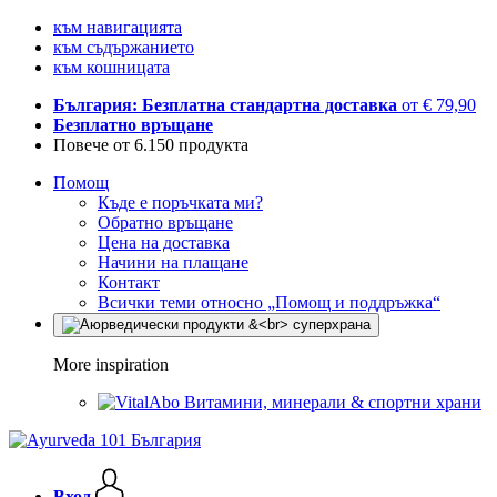
към навигацията
към съдържанието
към кошницата
България: Безплатна стандартна доставка
от € 79,90
Безплатно връщане
Повече от 6.150 продукта
Помощ
Къде е поръчката ми?
Обратно връщане
Цена на доставка
Начини на плащане
Контакт
Всички теми относно „Помощ и поддръжка“
More inspiration
Витамини, минерали & спортни храни
Вход