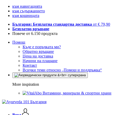
към навигацията
към съдържанието
към кошницата
България: Безплатна стандартна доставка
от € 79,90
Безплатно връщане
Повече от 6.150 продукта
Помощ
Къде е поръчката ми?
Обратно връщане
Цена на доставка
Начини на плащане
Контакт
Всички теми относно „Помощ и поддръжка“
More inspiration
Витамини, минерали & спортни храни
Вход