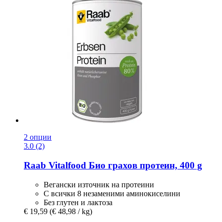
2 опции
3.0 (2)
Raab Vitalfood
Био грахов протеин, 400 g
Вегански източник на протеини
С всички 8 незаменими аминокиселини
Без глутен и лактоза
€ 19,59
(€ 48,98 / kg)