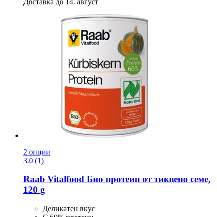
Доставка до 14. август
2 опции
3.0 (1)
Raab Vitalfood
Био протеин от тиквено семе,
120 g
Деликатен вкус