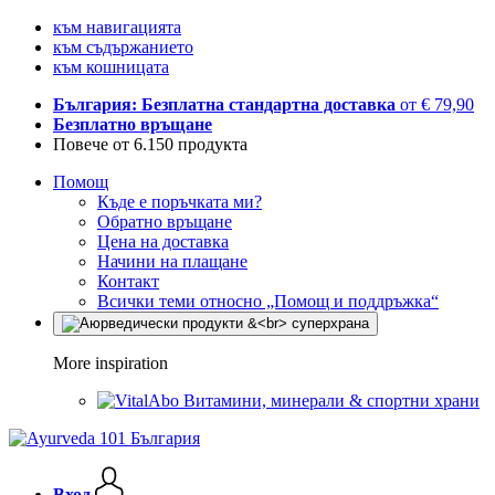
към навигацията
към съдържанието
към кошницата
България: Безплатна стандартна доставка
от € 79,90
Безплатно връщане
Повече от 6.150 продукта
Помощ
Къде е поръчката ми?
Обратно връщане
Цена на доставка
Начини на плащане
Контакт
Всички теми относно „Помощ и поддръжка“
More inspiration
Витамини, минерали & спортни храни
Вход