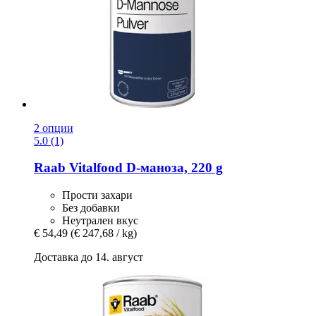
2 опции
5.0 (1)
Raab Vitalfood
D-​маноза, 220 g
Прости захари
Без добавки
Неутрален вкус
€ 54,49
(€ 247,68 / kg)
Доставка до 14. август