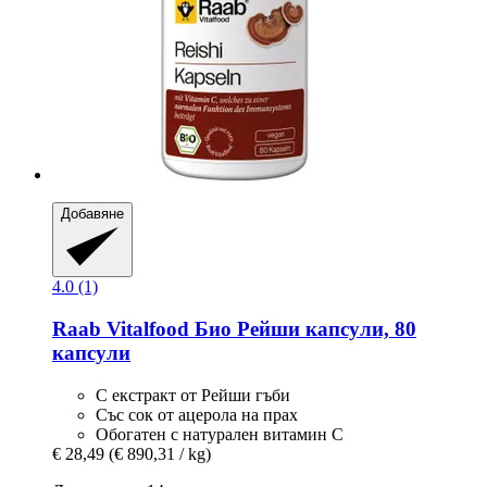
Добавяне
4.0 (1)
Raab Vitalfood
Био Рейши капсули, 80
капсули
С екстракт от Рейши гъби
Със сок от ацерола на прах
Обогатен с натурален витамин С
€ 28,49
(€ 890,31 / kg)