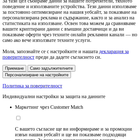
За тази цел събираме данни за нашите потребители, тяхното
поведение и използваните устройства. Тези данни използваме
за постоянно оптимизиране на нашия уебсайт, за показване на
персонализирана реклама и съдържание, както и за анализ на
статистиката на използване. Освен това можем да сравняваме
вашите криптирани данни с външни доставчици и да ви
показваме оферти чрез техните онлайн рекламни канали — но
само ако вече използвате техните услуги.
Моля, запознайте се с настройките и нашата
декларация за
поверителност
преди да дадете съгласието си.
Приемане
Само задължителните
Персонализиране на настройките
Политика за поверителност
Индивидуални настройки за защита на данните
Маркетинг чрез Customer Match
С вашето съгласие ще ви информираме и за промоции
извън нашия уебсайт и ще ви показваме подходящи