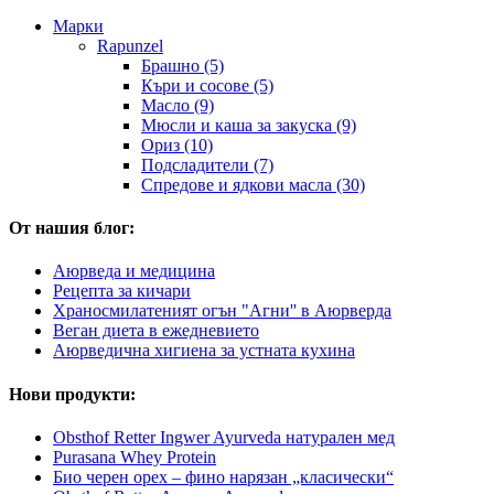
Марки
Rapunzel
Брашно (5)
Къри и сосове (5)
Масло (9)
Мюсли и каша за закуска (9)
Ориз (10)
Подсладители (7)
Спредове и ядкови масла (30)
От нашия блог:
Аюрведа и медицина
Рецепта за кичари
Храносмилатеният огън "Агни'' в Аюрверда
Веган диета в ежедневието
Аюрведична хигиена за устната кухина
Нови продукти:
Obsthof Retter Ingwer Ayurveda натурален мед
Purasana Whey Protein
Био черен орех – фино нарязан „класически“