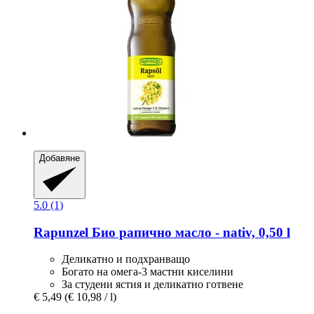
Добавяне
5.0 (1)
Rapunzel
Био рапично масло -​ nativ, 0,50 l
Деликатно и подхранващо
Богато на омега-3 мастни киселини
За студени ястия и деликатно готвене
€ 5,49
(€ 10,98 / l)