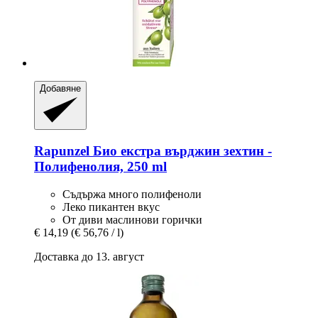
Добавяне
Rapunzel
Био екстра върджин зехтин -​
Полифенолия, 250 ml
Съдържа много полифеноли
Леко пикантен вкус
От диви маслинови горички
€ 14,19
(€ 56,76 / l)
Доставка до 13. август