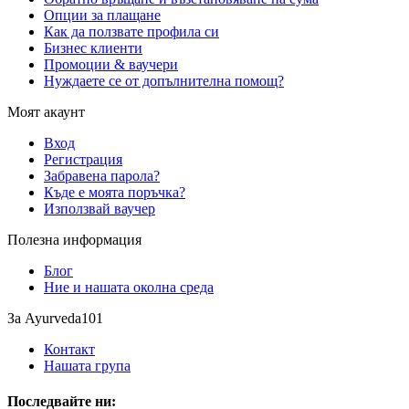
Опции за плащане
Как да ползвате профила си
Бизнес клиенти
Промоции & ваучери
Нуждаете се от допълнителна помощ?
Моят акаунт
Вход
Регистрация
Забравена парола?
Къде е моята поръчка?
Използвай ваучер
Полезна информация
Блог
Ние и нашата околна среда
За Ayurveda101
Контакт
Нашата група
Последвайте ни: