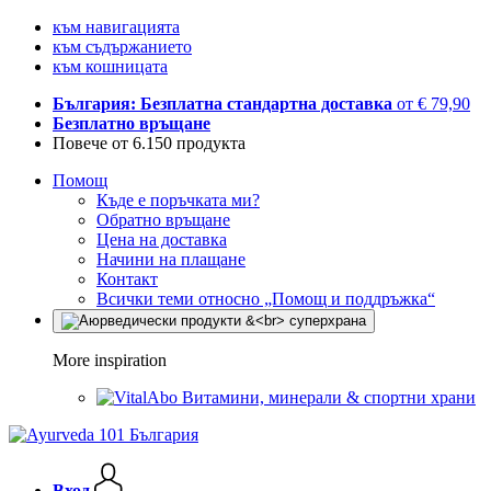
към навигацията
към съдържанието
към кошницата
България: Безплатна стандартна доставка
от € 79,90
Безплатно връщане
Повече от 6.150 продукта
Помощ
Къде е поръчката ми?
Обратно връщане
Цена на доставка
Начини на плащане
Контакт
Всички теми относно „Помощ и поддръжка“
More inspiration
Витамини, минерали & спортни храни
Вход