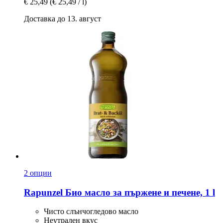
€ 25,49
(€ 25,49 / l)
Доставка до 13. август
2 опции
Rapunzel
Био масло за пържене и печене, 1 l
Чисто слънчогледово масло
Неутрален вкус