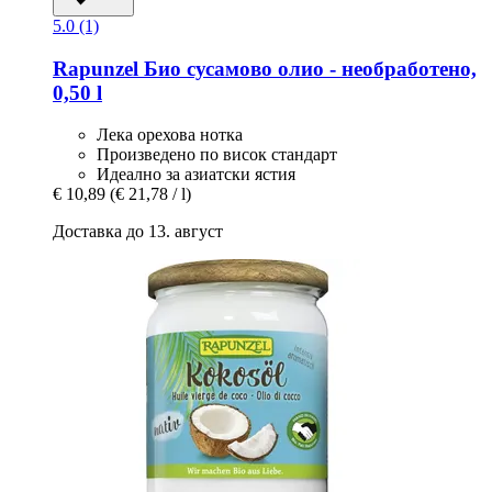
5.0 (1)
Rapunzel
Био сусамово олио -​ необработено,
0,50 l
Лека орехова нотка
Произведено по висок стандарт
Идеално за азиатски ястия
€ 10,89
(€ 21,78 / l)
Доставка до 13. август