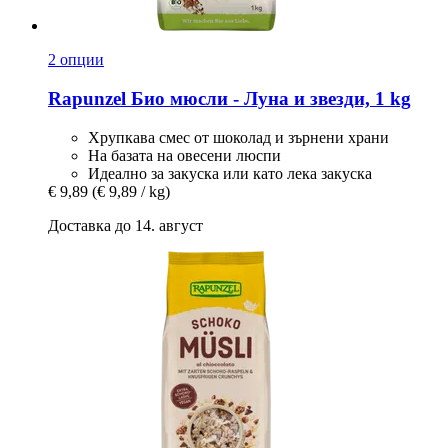
2 опции
Rapunzel
Био мюсли -​ Луна и звезди, 1 kg
Хрупкава смес от шоколад и зърнени храни
На базата на овесени люспи
Идеално за закуска или като лека закуска
€ 9,89
(€ 9,89 / kg)
Доставка до 14. август