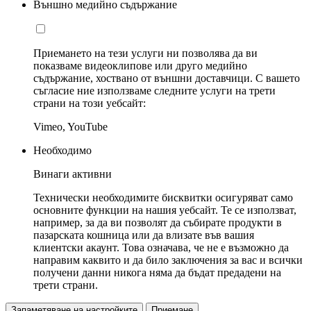
Външно медийно съдържание
Приемането на тези услуги ни позволява да ви
показваме видеоклипове или друго медийно
съдържание, хоствано от външни доставчици. С вашето
съгласие ние използваме следните услуги на трети
страни на този уебсайт:
Vimeo, YouTube
Необходимо
Винаги активни
Технически необходимите бисквитки осигуряват само
основните функции на нашия уебсайт. Те се използват,
например, за да ви позволят да събирате продукти в
пазарската кошница или да влизате във вашия
клиентски акаунт. Това означава, че не е възможно да
направим каквито и да било заключения за вас и всички
получени данни никога няма да бъдат предадени на
трети страни.
Запаметяване на настройките
Приемане