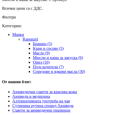
Всички цени са с ДДС.
Филтри
Категории:
Марки
Rapunzel
Брашно (5)
Къри и сосове (5)
Масло (9)
Мюсли и каша за закуска (9)
Ориз (10)
Подсладители (7)
Спредове и ядкови масла (30)
От нашия блог:
Аюрведични съвети за красива кожа
Аюрведа и медицина
Алтернативната употреба на чая
Сутрешна рутина според Аюрведа
Съвети за аюрведични празници