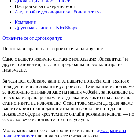
Декларация за достъпност
Настройки за поверителност
Анулирайте договорите за абонамент тук
Компания
Други магазини на NiceShops
Откажете се от договора тук
Персонализиране на настройките за пазаруване
Само с вашето изрично съгласие използваме „бисквитки“ и
други технологии, за да ви предложим персонализирано
пазаруване.
За тази цел събираме данни за нашите потребители, тяхното
поведение и използваните устройства. Тези данни използваме
за постоянно оптимизиране на нашия уебсайт, за показване на
персонализирана реклама и съдържание, както и за анализ на
статистиката на използване. Освен това можем да сравняваме
вашите криптирани данни с външни доставчици и да ви
показваме оферти чрез техните онлайн рекламни канали — но
само ако вече използвате техните услуги.
Моля, запознайте се с настройките и нашата
декларация за
поверителност
преди да дадете съгласието си.