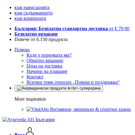
към навигацията
към съдържанието
към кошницата
България: Безплатна стандартна доставка
от € 79,90
Безплатно връщане
Повече от 6.150 продукта
Помощ
Къде е поръчката ми?
Обратно връщане
Цена на доставка
Начини на плащане
Контакт
Всички теми относно „Помощ и поддръжка“
More inspiration
Витамини, минерали & спортни храни
Вход