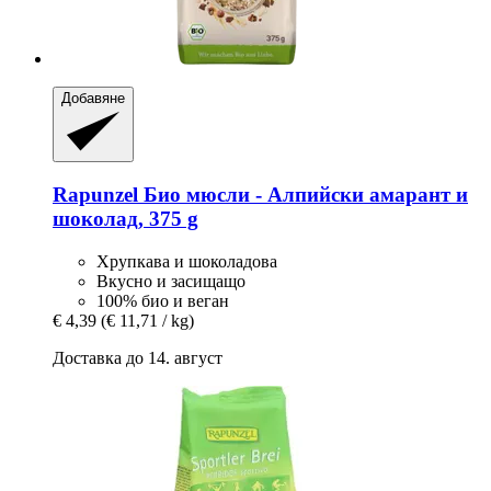
Добавяне
Rapunzel
Био мюсли -​ Алпийски амарант и
шоколад, 375 g
Хрупкава и шоколадова
Вкусно и засищащо
100% био и веган
€ 4,39
(€ 11,71 / kg)
Доставка до 14. август