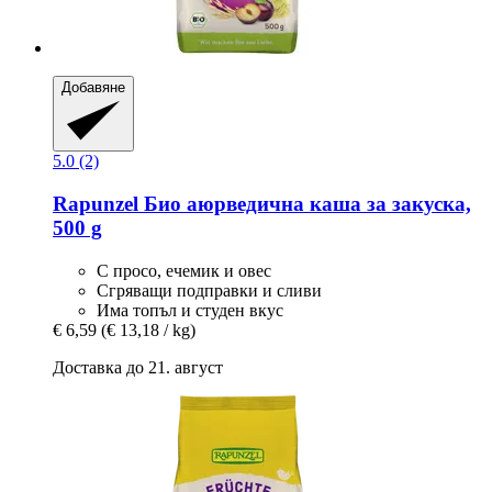
Добавяне
5.0 (2)
Rapunzel
Био аюрведична каша за закуска,
500 g
С просо, ечемик и овес
Сгряващи подправки и сливи
Има топъл и студен вкус
€ 6,59
(€ 13,18 / kg)
Доставка до 21. август